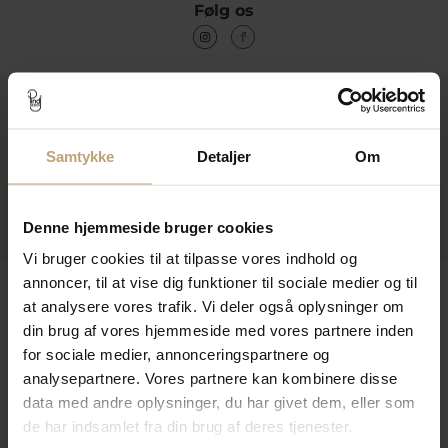
Følg os
Kontakt
Åbningstider I Butikken
Samtykke
Detaljer
Om
Information
Praktiske Sider
Denne hjemmeside bruger cookies
Vi bruger cookies til at tilpasse vores indhold og
annoncer, til at vise dig funktioner til sociale medier og til
Leveringsmuligheder
at analysere vores trafik. Vi deler også oplysninger om
din brug af vores hjemmeside med vores partnere inden
for sociale medier, annonceringspartnere og
Betalingsmuligheder
analysepartnere. Vores partnere kan kombinere disse
data med andre oplysninger, du har givet dem, eller som
de har indsamlet fra din brug af deres tjenester.