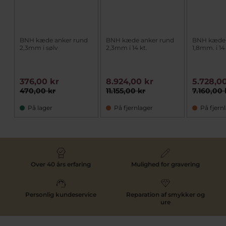
BNH kæde anker rund
BNH kæde anker rund
BNH kæde 
2,3mm i sølv
2,3mm i 14 kt.
1,8mm. i 14 
376,00 kr
8.924,00 kr
5.728,0
470,00 kr
11.155,00 kr
7.160,00 
På lager
På fjernlager
På fjern
Over 40 års erfaring
Mulighed for gravering
Personlig kundeservice
Reparation af smykker og
ure