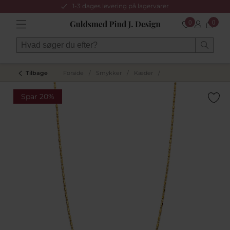
1-3 dages levering på lagervarer
0
0
Tilbage
Forside
/
Smykker
/
Kæder
/
Spar 20%