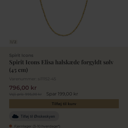
1
/
2
Spirit Icons
Spirit Icons Elisa halskæde forgyldt sølv
(45 cm)
Varenummer:
si11152-45
796,00 kr
Spar 199,00 kr
Vejl. pris
995,00 kr
Tilføj til kurv
Tilføj til Ønskeskyen
Fjernlager (3-10 hverdage*)