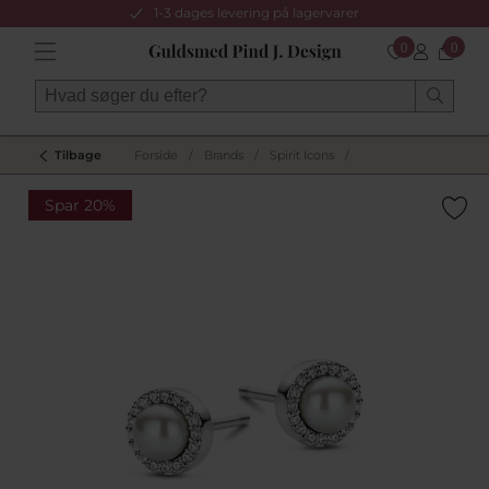
1-3 dages levering på lagervarer
0
0
Tilbage
Forside
/
Brands
/
Spirit Icons
/
Spar 20%