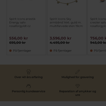
Spirit Icons ørestik
Spirit Icons Sky
Spirit Icon
Energy sølv
armbånd 14kt. guld m.
creoler søl
rosaforgyldt cz
multifarvede sten 19cm
rosaforgyl
556,00 kr
3.596,00 kr
756,00 
695,00 kr
4.495,00 kr
945,00 k
På fjernlager
På fjernlager
På fjern
Over 40 års erfaring
Mulighed for gravering
Personlig kundeservice
Reparation af smykker og
ure