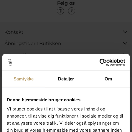
Følg os
Kontakt
Åbningstider I Butikken
Information
Praktiske Sider
Samtykke
Detaljer
Om
Leveringsmuligheder
Denne hjemmeside bruger cookies
Vi bruger cookies til at tilpasse vores indhold og
Betalingsmuligheder
annoncer, til at vise dig funktioner til sociale medier og til
at analysere vores trafik. Vi deler også oplysninger om
din brug af vores hjemmeside med vores partnere inden