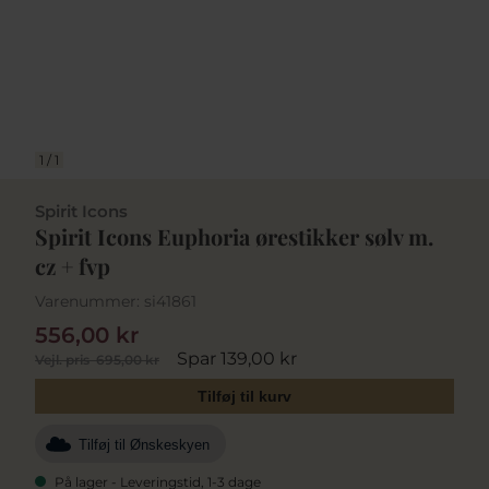
1
/
1
Spirit Icons
Spirit Icons Euphoria ørestikker sølv m.
cz + fvp
Varenummer:
si41861
556,00 kr
Spar 139,00 kr
Vejl. pris
695,00 kr
Tilføj til kurv
Tilføj til Ønskeskyen
På lager - Leveringstid, 1-3 dage