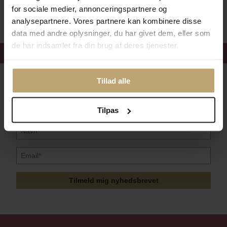
Sikker Og Tryg E-Handel
for sociale medier, annonceringspartnere og
analysepartnere. Vores partnere kan kombinere disse
data med andre oplysninger, du har givet dem, eller som
de har indsamlet fra din brug af deres tjenester.
Få 15%
velkomstrabat
Følg med i vores nyhedsbrev
Tillad alle
Læs mere her
Tilpas
Tilmeld mig nyhedsbrevet