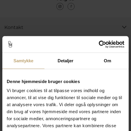
Kontakt
Åbningstider I Butikken
Information
Samtykke
Detaljer
Om
Praktiske Sider
Leveringsmuligheder
Denne hjemmeside bruger cookies
Vi bruger cookies til at tilpasse vores indhold og
annoncer, til at vise dig funktioner til sociale medier og til
Betalingsmuligheder
at analysere vores trafik. Vi deler også oplysninger om
din brug af vores hjemmeside med vores partnere inden
for sociale medier, annonceringspartnere og
analysepartnere. Vores partnere kan kombinere disse
Sikker Og Tryg E-Handel