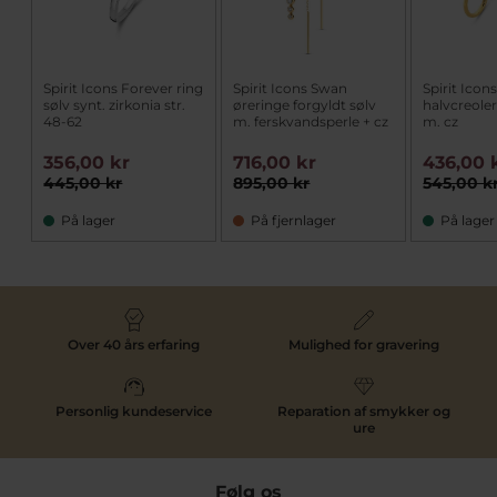
Spirit Icons Forever ring
Spirit Icons Swan
Spirit Icons
sølv synt. zirkonia str.
øreringe forgyldt sølv
halvcreoler
48-62
m. ferskvandsperle + cz
m. cz
356,00 kr
716,00 kr
436,00 
445,00 kr
895,00 kr
545,00 k
På lager
På fjernlager
På lager
Over 40 års erfaring
Mulighed for gravering
Personlig kundeservice
Reparation af smykker og
ure
Følg os