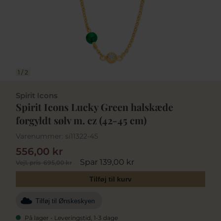
1
/
2
Spirit Icons
Spirit Icons Lucky Green halskæde
forgyldt sølv m. cz (42-45 cm)
Varenummer:
si11322-45
556,00 kr
Spar 139,00 kr
Vejl. pris
695,00 kr
Tilføj til kurv
Tilføj til Ønskeskyen
På lager - Leveringstid, 1-3 dage