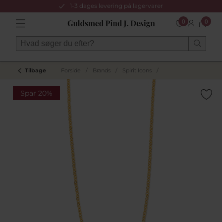
1-3 dages levering på lagervarer
0
0
Tilbage
Forside
/
Brands
/
Spirit Icons
/
Spar 20%