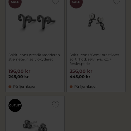
SALE
SALE
Spirit Icons ørestik Vædderen
Spirit Icons "Gem" ørestikker
stjernetegn sølv oxyderet
sort rhod. sølv hvid cz. +
ferskv.perle
196,00 kr
356,00 kr
245,00 kr
445,00 kr
På fjernlager
På fjernlager
OUTLET