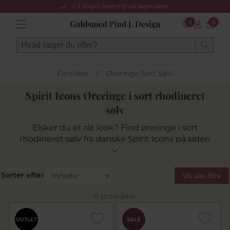
1-3 dages levering på lagervarer
0
0
Forsiden
/
Øreringe Sort Sølv
Spirit Icons Øreringe i sort rhodineret
sølv
Elsker du et råt look? Find øreringe i sort
rhodineret sølv fra danske Spirit Icons på siden
her.
Sorter efter
Vis alle filtre
11 produkter
OUTLET
SALE