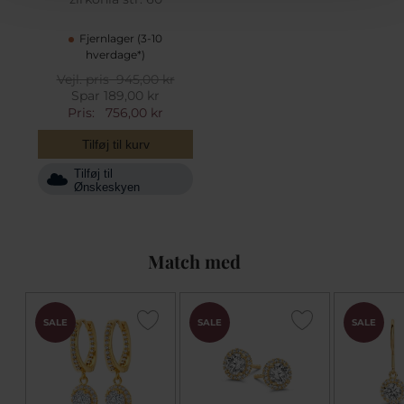
Fjernlager (3-10
hverdage*)
Vejl. pris
945,00 kr
Spar 189,00 kr
Pris:
756,00 kr
Tilføj til kurv
Tilføj til
Ønskeskyen
Match med
SALE
SALE
SALE