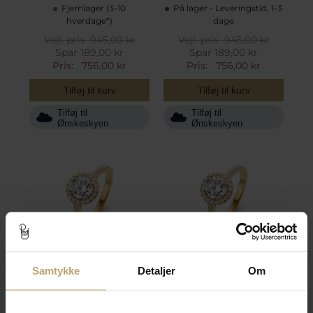
Fjernlager (3-10
På lager - Leveringstid, 1-3
hverdage*)
dage
Vejl. pris
945,00 kr
Vejl. pris
945,00 kr
Spar 189,00 kr
Spar 189,00 kr
Pris:
756,00 kr
Pris:
756,00 kr
Tilføj til kurv
Tilføj til kurv
Tilføj til
Tilføj til
Ønskeskyen
Ønskeskyen
Samtykke
Detaljer
Om
Spirit Icons Romance
Spirit Icons Romance
ring forgyldt sølv synt.
ring forgyldt sølv synt.
zirkonia str. 56
zirkonia str. 58