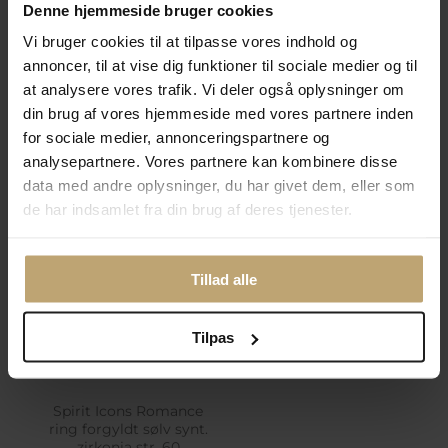
Denne hjemmeside bruger cookies
På lager - Leveringstid, 1-3
Fjernlager (3-10
Vi bruger cookies til at tilpasse vores indhold og
dage
hverdage*)
annoncer, til at vise dig funktioner til sociale medier og til
Vejl. pris
945,00 kr
Vejl. pris
945,00 kr
at analysere vores trafik. Vi deler også oplysninger om
Spar 189,00 kr
Spar 189,00 kr
Pris:
756,00 kr
Pris:
756,00 kr
din brug af vores hjemmeside med vores partnere inden
for sociale medier, annonceringspartnere og
Tilføj til kurv
Tilføj til kurv
analysepartnere. Vores partnere kan kombinere disse
Tilføj til
Tilføj til
data med andre oplysninger, du har givet dem, eller som
Ønskeskyen
Ønskeskyen
de har indsamlet fra din brug af deres tjenester.
Tillad alle
Tilpas
Spirit Icons Romance
ring forgyldt sølv synt.
zirkonia str. 60