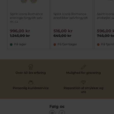
Spirit Icons Romance
Spirit Icons Romance
Spirit Ico
øreringe forgyldt sølv
ørestikker sølvforgyldt
ørebøjler s
m. cz
996,00 kr
516,00 kr
596,00 
1.245,00 kr
645,00 kr
745,00 k
På lager
På fjernlager
På fjern
Over 40 års erfaring
Mulighed for gravering
Personlig kundeservice
Reparation af smykker og
ure
Følg os