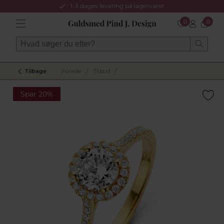
1-3 dages levering på lagervarer
0
0
Tilbage
Forside
/
Tilbud
/
Spar 20%