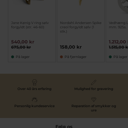
Jane Kønig V ring sølv
Nordahl Andersen Spike
Vedhæng Li
forgyldt (str. 46-60)
creol forgyldt sølv (1
mm. 925s.
stk.)
540,00 kr
1.212,00
158,00 kr
675,00 kr
1.515,00 k
På lager
På fjernlager
På lager
Over 40 års erfaring
Mulighed for gravering
Personlig kundeservice
Reparation af smykker og
ure
Følg os