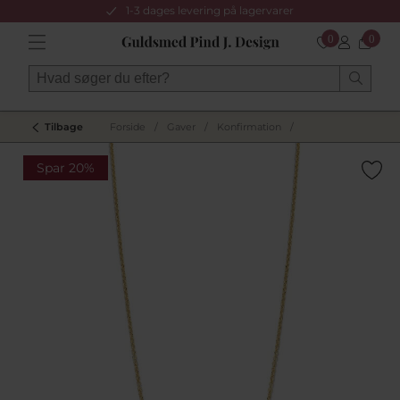
1-3 dages levering på lagervarer
0
0
Tilbage
Forside
/
Gaver
/
Konfirmation
/
Spar 20%