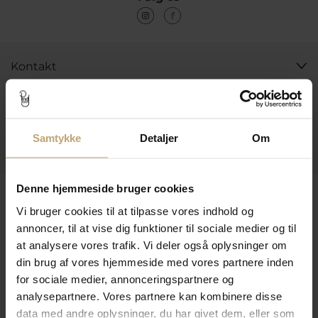
Kontakt
Åbningstider I Butikken
Information
Samtykke
Detaljer
Om
Praktiske Sider
Denne hjemmeside bruger cookies
Leveringsmuligheder
Vi bruger cookies til at tilpasse vores indhold og
annoncer, til at vise dig funktioner til sociale medier og til
at analysere vores trafik. Vi deler også oplysninger om
Betalingsmuligheder
din brug af vores hjemmeside med vores partnere inden
for sociale medier, annonceringspartnere og
analysepartnere. Vores partnere kan kombinere disse
Sikker Og Tryg E-Handel
data med andre oplysninger, du har givet dem, eller som