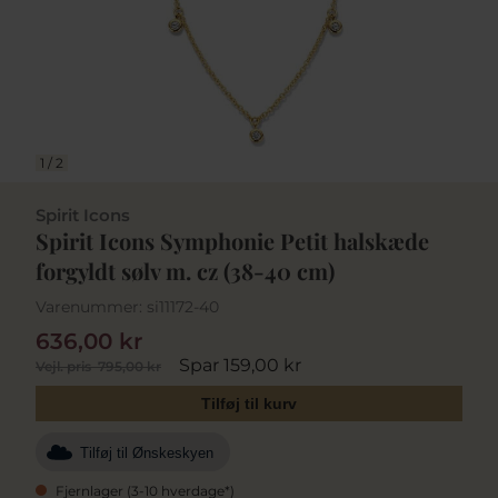
1
/
2
Spirit Icons
Spirit Icons Symphonie Petit halskæde
forgyldt sølv m. cz (38-40 cm)
Varenummer:
si11172-40
636,00 kr
Spar 159,00 kr
Vejl. pris
795,00 kr
Tilføj til kurv
Tilføj til Ønskeskyen
Fjernlager (3-10 hverdage*)