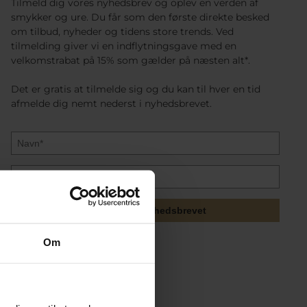
Tilmeld dig vores nyhedsbrev og oplev en verden af
smykker og ure. Du får som den første direkte besked
om tilbud, nyheder og tidens store trends. Ved
tilmelding giver vi en indflytningsgave med en
velkomstrabat på 15% som gælder på næsten alt*.
Det er gratis at tilmelde sig og du kan til hver en tid
afmelde dig nemt nederst i nyhedsbrevet.
Tilmeld mig nyhedsbrevet
Om