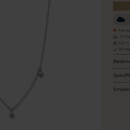
Fjernl
Fri fr
4,8 / 5
30 dag
Beskri
Specifi
Smykk