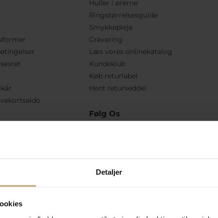
Huller i ørerne
Ringstørrelsesguide
Smykkepleje
sformer
Gravering
etingelser
Læs vores onlinekatalog
lsesret
Kundeklub
Køb returlabel
lkår
Hent returseddel
vekortsaldo
Følg Os
Detaljer
ookies