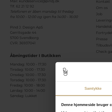
Mail:
kundeservice@pindj.dk
Kontakt
Tlf. 62 21 12 92
Om os
Telefonen er åben mandag til fredag
Job
fra 10:00 - 12:00 og igen fra 14:00 - 16:00
Levering
Handelsb
Pind J. Design ApS
Gerritsgade 44
Fortryde
5700 Svendborg
Presse
CVR. 36937041
Tilbudsvi
Check ga
Åbningstider I Butikken
Mandag: 10:00 - 17:30
Tirsdag: 10:00 - 17:30
Onsdag: 10:00 - 17:30
Torsdag: 10:00 - 17:30
Fredag: 10:00 - 18:00
Samtykke
Lørdag: 10:00 - 14:00
Søndag: Lukket
Denne hjemmeside bruger c