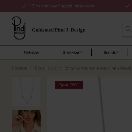
1-3 dages levering på lagervarer
Nyheder
Smykker
Brands
Forside
/
Tilbud
/
Spirit Icons Symphonie Petit halskæde 
Spar 20%