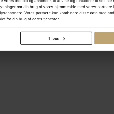
se vores indhold og annoncer, til at vise dig funktioner til sociale
oplysninger om din brug af vores hjemmeside med vores partnere i
ysepartnere. Vores partnere kan kombinere disse data med andr
Betalingsmuligheder
Si
et fra din brug af deres tjenester.
Tilpas
okiepolitik
Ændr cookie-indsti
right © 2026 Pind J. Design Guldsmedie. Alle rettigheder forbeh