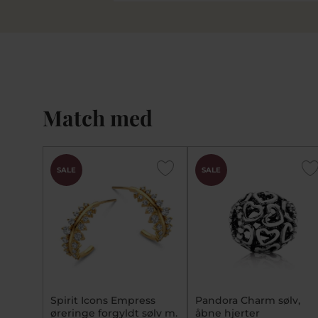
Match med
SALE
SALE
Spirit Icons Empress
Pandora Charm sølv,
øreringe forgyldt sølv m.
åbne hjerter