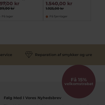
1 stk)
157,00 kr
1.540,00 kr
sc122433
ta1016-02-S
09,00 kr
1.925,00 kr
På lager
På fjernlager
ervice
Reparation af smykker og ure
Få 15%
velkomstrabat
Følg Med I Vores Nyhedsbrev