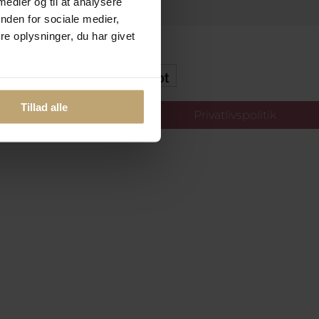
 medier og til at analysere
nden for sociale medier,
e oplysninger, du har givet
kker Og Tryg E-Handel
Tillad alle
llinger
Privatlivspolitik
oldt.