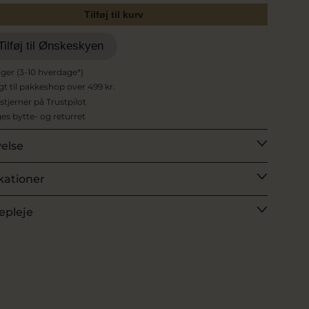
Tilføj til kurv
Tilføj til Ønskeskyen
ager (3-10 hverdage*)
agt til pakkeshop over 499 kr.
 stjerner på Trustpilot
es bytte- og returret
velse
kationer
epleje