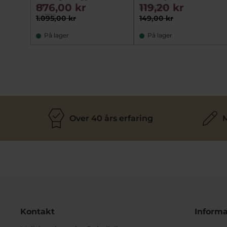
cz
876,00 kr
119,20 kr
pa790964
si41712
1.095,00 kr
149,00 kr
På lager
På lager
Over 40 års erfaring
M
Kontakt
Informa