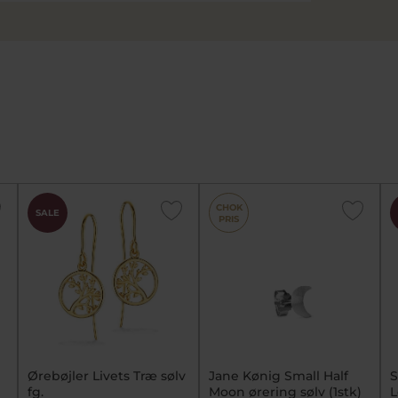
CHOK
SALE
PRIS
Ørebøjler Livets Træ sølv
Jane Kønig Small Half
S
fg.
Moon ørering sølv (1stk)
L