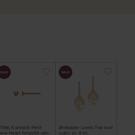
SALE
SALE
TINE A ørestik Petit
Ørebøjler Livets Træ oval
ove Heart forgyldt sølv
cubic zir. 8 kt.