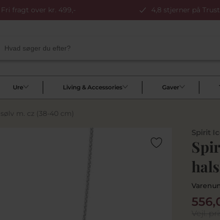
Fri fragt over kr. 499,-
4,8 stjerner på Trust
Ure
Living & Accessories
Gaver
sølv m. cz (38-40 cm)
Spirit I
Spir
hals
Varenu
556,
Vejl. pri