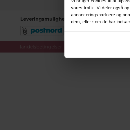
Vi bruger cookies til at tilpas
vores trafik. Vi deler også 
annonceringspartnere og anal
Leveringsmuligheder
dem, eller som de har indsaml
Handelsbetingelser
Co
Copy