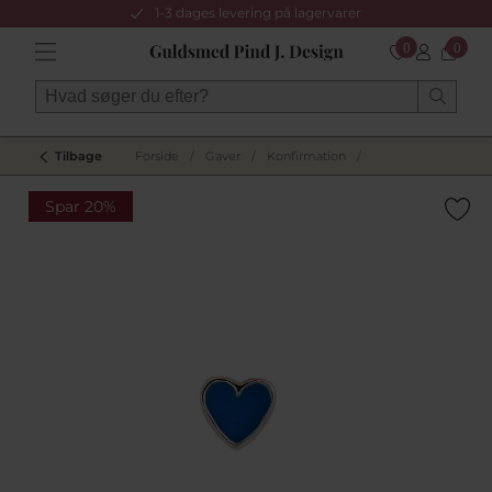
1-3 dages levering på lagervarer
0
0
Tilbage
Forside
/
Gaver
/
Konfirmation
/
Spar 20%