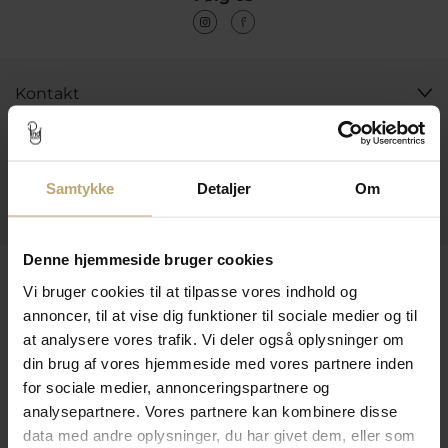
Kontakt
Åbningstider I Butikken
Information
Samtykke
Detaljer
Om
Praktiske Sider
Denne hjemmeside bruger cookies
Leveringsmuligheder
Vi bruger cookies til at tilpasse vores indhold og
annoncer, til at vise dig funktioner til sociale medier og til
at analysere vores trafik. Vi deler også oplysninger om
Betalingsmuligheder
din brug af vores hjemmeside med vores partnere inden
for sociale medier, annonceringspartnere og
analysepartnere. Vores partnere kan kombinere disse
data med andre oplysninger, du har givet dem, eller som
Sikker Og Tryg E-Handel