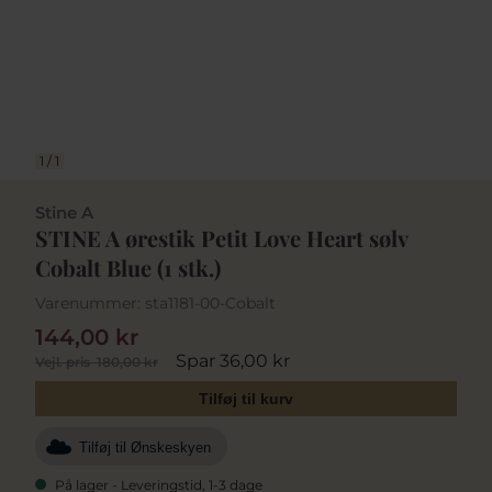
1
/
1
Stine A
STINE A ørestik Petit Love Heart sølv
Cobalt Blue (1 stk.)
Varenummer:
sta1181-00-Cobalt
144,00 kr
Spar 36,00 kr
Vejl. pris
180,00 kr
Tilføj til kurv
Tilføj til Ønskeskyen
På lager - Leveringstid, 1-3 dage