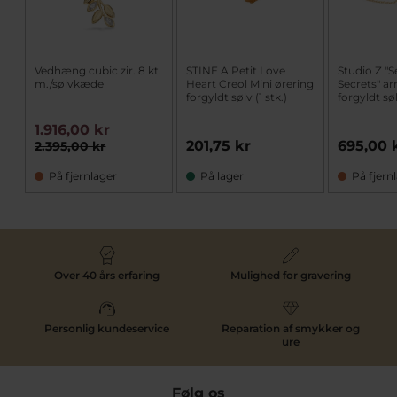
Vedhæng cubic zir. 8 kt.
STINE A Petit Love
Studio Z "S
m./sølvkæde
Heart Creol Mini ørering
Secrets" 
forgyldt sølv (1 stk.)
forgyldt sø
1.916,00 kr
201,75 kr
695,00 
2.395,00 kr
På fjernlager
På lager
På fjern
Over 40 års erfaring
Mulighed for gravering
Personlig kundeservice
Reparation af smykker og
ure
Følg os