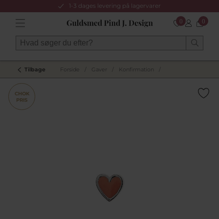
1-3 dages levering på lagervarer
0
0
Tilbage
Forside
/
Gaver
/
Konfirmation
/
CHOK
PRIS