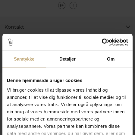
Kontakt
Åbningstider I Butikken
Information
Samtykke
Detaljer
Om
Praktiske Sider
Leveringsmuligheder
Denne hjemmeside bruger cookies
Vi bruger cookies til at tilpasse vores indhold og
annoncer, til at vise dig funktioner til sociale medier og til
at analysere vores trafik. Vi deler også oplysninger om
Betalingsmuligheder
din brug af vores hjemmeside med vores partnere inden
for sociale medier, annonceringspartnere og
analysepartnere. Vores partnere kan kombinere disse
Sikker Og Tryg E-Handel
data med andre oplysninger, du har givet dem, eller som