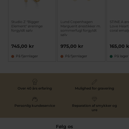
Studio Z "Bigger
Lund Copenhagen
STINE A øre
Element" øreringe
Marguerit ørestikker m.
Love Heart 
forgyldt sølv
sommerfugl forgyldt
coral emalje
sølv
745,00 kr
975,00 kr
165,00 
På fjernlager
På fjernlager
På lager
Over 40 års erfaring
Mulighed for gravering
Personlig kundeservice
Reparation af smykker og
ure
Følg os