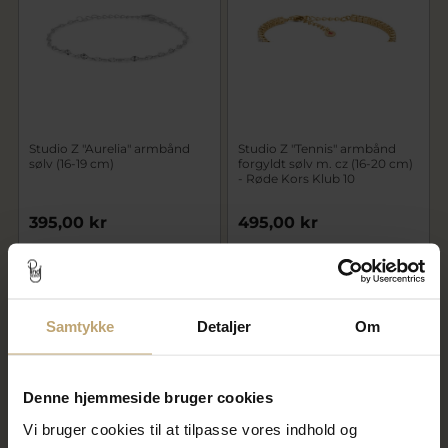
Studio Z "Aurelia" armbånd
Studio Z "Tennis" armbånd
sølv (16-19 cm)
forgyldt sølv m. cz (16-20 cm)
- Røde Kors Klub 10
395,00 kr
495,00 kr
På lager
På fjernlager
Samtykke
Detaljer
Om
Denne hjemmeside bruger cookies
Vi bruger cookies til at tilpasse vores indhold og