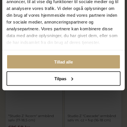
annoncer, til at vise dig funktioner til sociale medier og til
at analysere vores trafik. Vi deler også oplysninger om
din brug af vores hjemmeside med vores partnere inden
Studio Z "Tennis" armbånd
Studio Z "Shore" armbånd
sølv m. cz (16-20 cm) - Røde
sølv forgyldt med
for sociale medier, annonceringspartnere og
Kors Klub 10
ferskvandsperler (17-19 cm)
analysepartnere. Vores partnere kan kombinere disse
data med andre oplysninger, du har givet dem, eller som
495,00 kr
495,00 kr
de har indsamlet fra din brug af deres tjenester.
På fjernlager
På lager
Tillad alle
OUTLET
Tilpas
*Studio Z "Acorn" armbånd
Studio Z "Cascade" armbånd
sølv (17-18,5 cm)
sølv m. cz + fvp (16-18 cm)