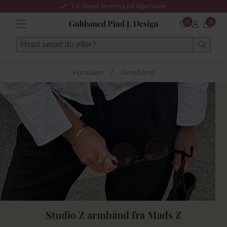
1-3 dages levering på lagervarer
0
0
Forsiden
/
Armbånd
Studio Z armbånd fra Mads Z