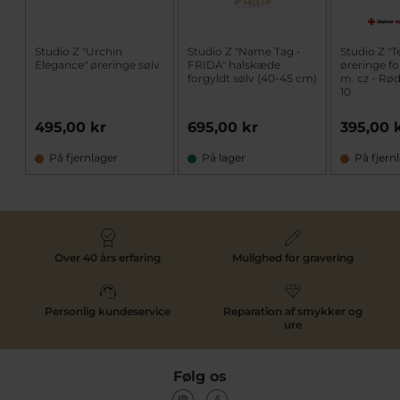
Studio Z "Urchin
Studio Z "Name Tag -
Studio Z "T
Elegance" øreringe sølv
FRIDA" halskæde
øreringe fo
forgyldt sølv (40-45 cm)
m. cz - Rø
10
495,00 kr
695,00 kr
395,00 
På fjernlager
På lager
På fjern
Over 40 års erfaring
Mulighed for gravering
Personlig kundeservice
Reparation af smykker og
ure
Følg os