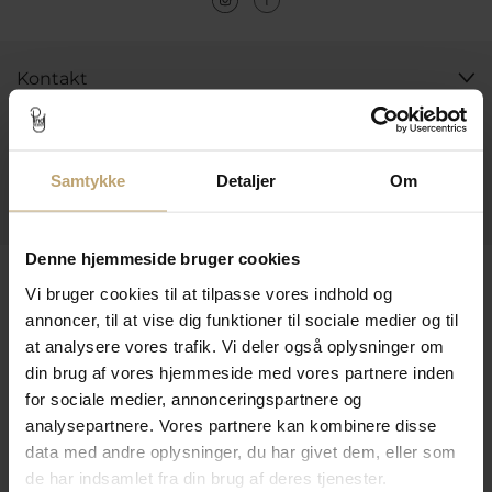
Kontakt
Åbningstider I Butikken
Information
Samtykke
Detaljer
Om
Praktiske Sider
Denne hjemmeside bruger cookies
Leveringsmuligheder
Vi bruger cookies til at tilpasse vores indhold og
annoncer, til at vise dig funktioner til sociale medier og til
at analysere vores trafik. Vi deler også oplysninger om
Betalingsmuligheder
din brug af vores hjemmeside med vores partnere inden
for sociale medier, annonceringspartnere og
analysepartnere. Vores partnere kan kombinere disse
data med andre oplysninger, du har givet dem, eller som
Sikker Og Tryg E-Handel
de har indsamlet fra din brug af deres tjenester.