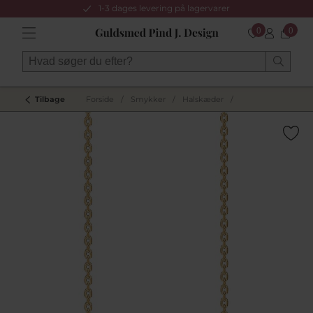
1-3 dages levering på lagervarer
0
0
Tilbage
Forside
/
Smykker
/
Halskæder
/