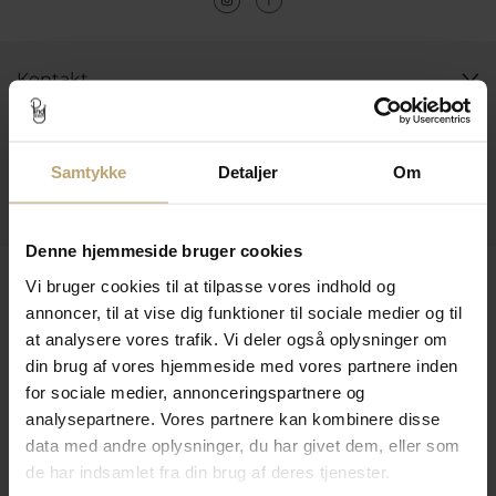
Kontakt
Åbningstider I Butikken
Information
Samtykke
Detaljer
Om
Praktiske Sider
Denne hjemmeside bruger cookies
Leveringsmuligheder
Vi bruger cookies til at tilpasse vores indhold og
annoncer, til at vise dig funktioner til sociale medier og til
at analysere vores trafik. Vi deler også oplysninger om
din brug af vores hjemmeside med vores partnere inden
Betalingsmuligheder
for sociale medier, annonceringspartnere og
analysepartnere. Vores partnere kan kombinere disse
data med andre oplysninger, du har givet dem, eller som
Sikker Og Tryg E-Handel
de har indsamlet fra din brug af deres tjenester.