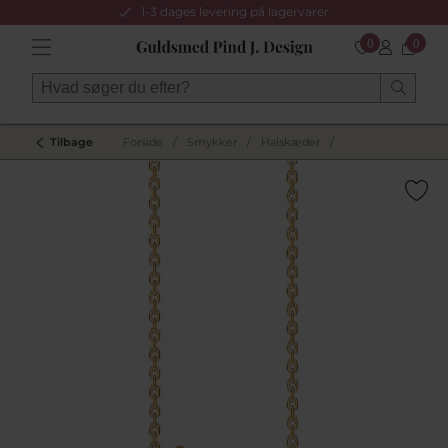
1-3 dages levering på lagervarer
0
0
Tilbage
Forside
/
Smykker
/
Halskæder
/