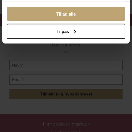
Tillad alle
Få 15%
velkomstrabat
Tilpas
Følg med i vores nyhedsbrev
Læs mere her
Tilmeld mig nyhedsbrevet
Handelsbetingelser