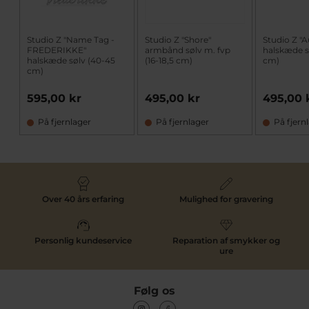
Studio Z "Name Tag -
Studio Z "Shore"
Studio Z "A
FREDERIKKE"
armbånd sølv m. fvp
halskæde s
halskæde sølv (40-45
(16-18,5 cm)
cm)
cm)
595,00 kr
495,00 kr
495,00 
På fjernlager
På fjernlager
På fjern
Over 40 års erfaring
Mulighed for gravering
Personlig kundeservice
Reparation af smykker og
ure
Følg os