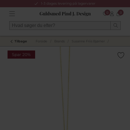
1-3 dages levering på lagervarer
0
0
Tilbage
Forside
/
Brands
/
Susanne Friis Bjørner
/
Spar 20%