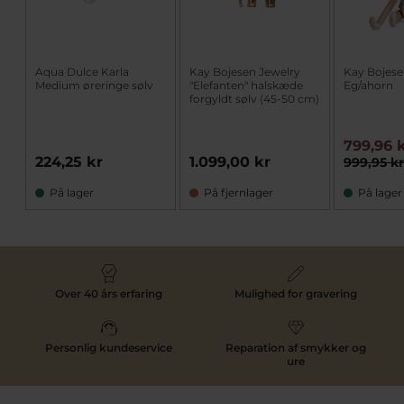
Aqua Dulce Karla
Kay Bojesen Jewelry
Kay Bojesen
Medium øreringe sølv
"Elefanten" halskæde
Eg/ahorn
forgyldt sølv (45-50 cm)
799,96 
224,25 kr
1.099,00 kr
999,95 k
På lager
På fjernlager
På lager
Over 40 års erfaring
Mulighed for gravering
Personlig kundeservice
Reparation af smykker og
ure