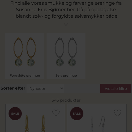
Find alle vores smukke og farverige øreringe fra
Susanne Friis Bjørner her. Gå på opdagelse
iblandt sølv- og forgyldte sølvsmykker både
med og uden sten. Susanne Friis Bjørner er især
kendt for sine øreringe med sten i alverdens
farver der passer til ethvert humør og enhver
stil. Se alle øreringene her. Vi tilbyder fri fragt til
pakkeshop v. køb for over 499,-.
Forgyldte øreringe
Sølv øreringe
Sorter efter
Vis alle filtre
543 produkter
SALE
SALE