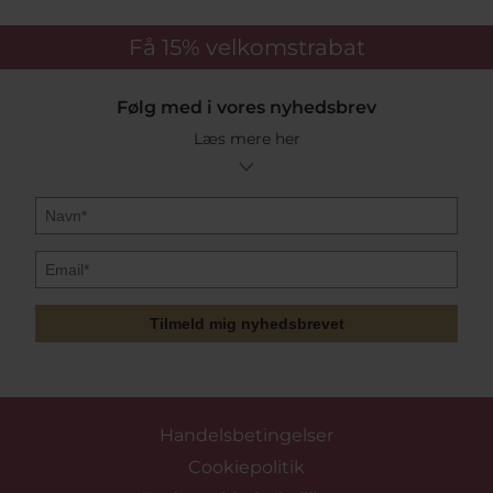
oplevelse, både online og i vores fysiske butik. Bestil
dine øreringe i dag og nyd godt af vores hurtige
levering og gratis fragt ved køb over 499 kr. Oplev den
Få 15%
velkomstrabat
perfekte kombination af skandinavisk design og
håndværksmæssig kvalitet med Susanne Friis Bjørner
øreringe hos Pind J. Design
Følg med i vores nyhedsbrev
Læs mere her
Tilmeld mig nyhedsbrevet
Handelsbetingelser
Cookiepolitik