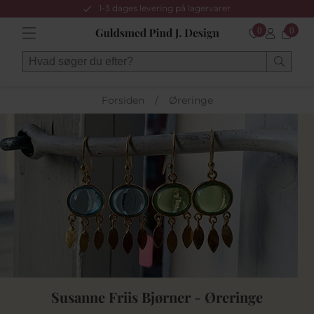
1-3 dages levering på lagervarer
0
0
Forsiden
/
Øreringe
Susanne Friis Bjørner - Øreringe