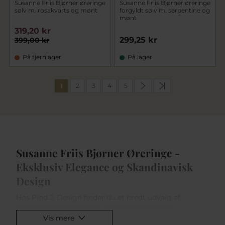
Susanne Friis Bjørner øreringe
Susanne Friis Bjørner øreringe
sølv m. rosakvarts og mønt
forgyldt sølv m. serpentine og
mønt
319,20 kr
299,25 kr
399,00 kr
På fjernlager
På lager
1
2
3
4
5
Susanne Friis Bjørner Øreringe -
Eksklusiv Elegance og Skandinavisk
Design
Hos Pind J. Design finder du et bredt udvalg af
smukke øreringe fra den anerkendte danske
smykkedesigner Susanne Friis Bjørner. Med et skarpt
Vis mere
øje for detalje og en forkærlighed for ædle materialer