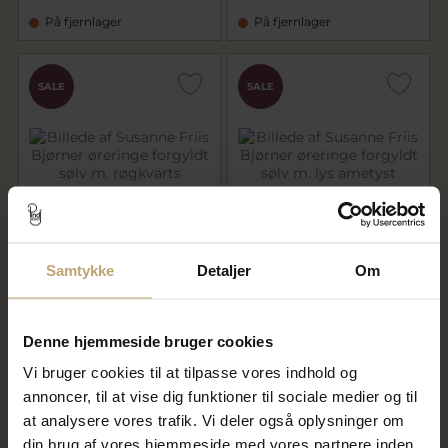
På fjernlager
På fjernlager
SALE
SALE
Susanne Friis Bjørner øreringe
Susanne Friis Bjørner øreringe
Samtykke
Detaljer
Om
forgyldt sølv m. røgkvarts
forgyldt sølv m. lys ametyst
479,20 kr
535,20 kr
599,00 kr
669,00 kr
Denne hjemmeside bruger cookies
På lager
På fjernlager
Vi bruger cookies til at tilpasse vores indhold og
annoncer, til at vise dig funktioner til sociale medier og til
at analysere vores trafik. Vi deler også oplysninger om
SALE
SALE
din brug af vores hjemmeside med vores partnere inden