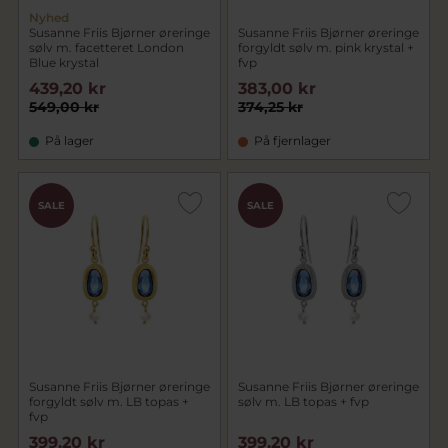
Nyhed
Susanne Friis Bjørner øreringe
Susanne Friis Bjørner øreringe
sølv m. facetteret London
forgyldt sølv m. pink krystal +
Blue krystal
fvp
439,20 kr
383,00 kr
549,00 kr
374,25 kr
På lager
På fjernlager
SALE
SALE
Susanne Friis Bjørner øreringe
Susanne Friis Bjørner øreringe
forgyldt sølv m. LB topas +
sølv m. LB topas + fvp
fvp
399,20 kr
399,20 kr