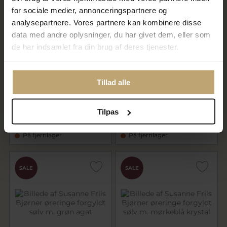
for sociale medier, annonceringspartnere og
analysepartnere. Vores partnere kan kombinere disse
data med andre oplysninger, du har givet dem, eller som
de har indsamlet fra din brug af deres tjenester.
Susanne Friis Bjørner øreringe
Susanne Friis Bjørner øreringe
Tillad alle
forgyldt sølv m. hvid
forgyldt sølv m. London Blue
månesten
krystal
535,20 kr
479,20 kr
Tilpas
669,00 kr
599,00 kr
På fjernlager
På fjernlager
SALE
SALE