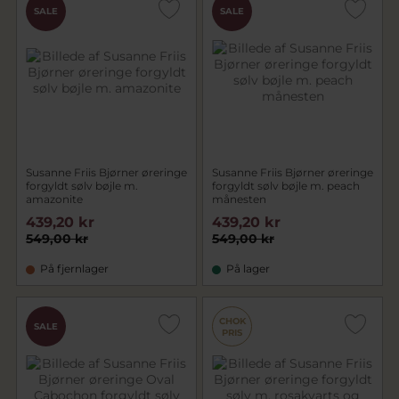
SALE
SALE
Susanne Friis Bjørner øreringe
Susanne Friis Bjørner øreringe
forgyldt sølv bøjle m.
forgyldt sølv bøjle m. peach
amazonite
månesten
439,20 kr
439,20 kr
549,00 kr
549,00 kr
På fjernlager
På lager
CHOK
SALE
PRIS