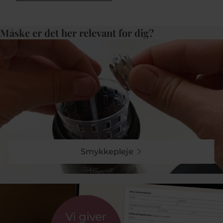
skaber Susanne Friis Bjørner øreringe, der udstråler
både elegance og tidløs skønhed.
Måske er det her relevant for dig?
Unikke Designs og Materialer
Susanne Friis Bjørner er kendt for sine unikke designs,
der ofte kombinerer klassiske og moderne elementer.
Hendes øreringe fremstilles i materialer af høj kvalitet
som 925 Sterling sølv, forgyldt sølv og ægte
ædelstene, hvilket sikrer, at hvert smykke er både
smukt og holdbart. Kollektionerne omfatter alt fra
minimalistiske ørestikkere til mere prangende designs
med farverige ædelstene og perler, hvilket gør det
nemt at finde noget, der passer til enhver stil og
lejlighed?.
Smykkepleje
Øreringe i alle typer
Susanne Friis Bjørner tilbyder en bred vifte af
øreringetyper, der passer til enhver smag og lejlighed:
Ørestikkere:
Disse enkle, men elegante øreringe er
perfekte til både hverdag og fest. De fås i forskellige
designs, herunder dem med små ædelstene og perler,