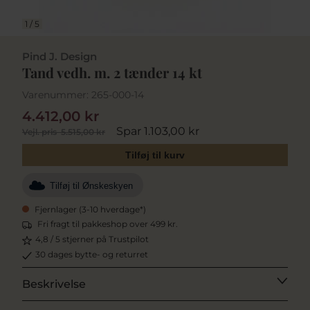
1
/
5
Pind J. Design
Tand vedh. m. 2 tænder 14 kt
Varenummer:
265-000-14
4.412,00 kr
Spar 1.103,00 kr
Vejl. pris
5.515,00 kr
Tilføj til kurv
Tilføj til Ønskeskyen
Fjernlager (3-10 hverdage*)
Fri fragt til pakkeshop over 499 kr.
4,8 / 5 stjerner på Trustpilot
30 dages bytte- og returret
Beskrivelse