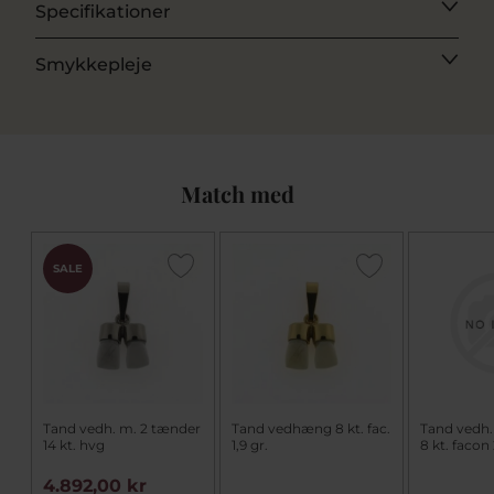
Specifikationer
Smykkepleje
Match med
SALE
Tand vedh. m. 2 tænder
Tand vedhæng 8 kt. fac.
Tand vedh.
14 kt. hvg
1,9 gr.
8 kt. facon 
4.892,00 kr