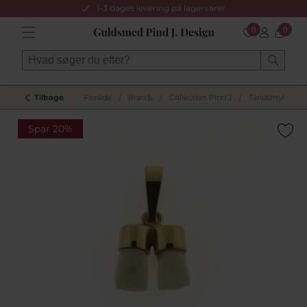
1-3 dages levering på lagervarer
0
0
Tilbage
Forside
/
Brands
/
Collection Pind J
/
Tandsmykker
Spar 20%