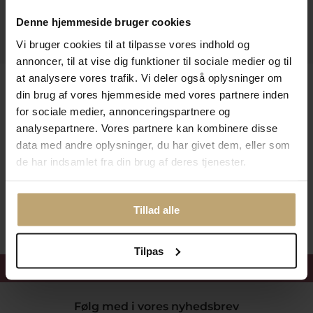
Information
Denne hjemmeside bruger cookies
Praktiske Sider
Vi bruger cookies til at tilpasse vores indhold og
annoncer, til at vise dig funktioner til sociale medier og til
at analysere vores trafik. Vi deler også oplysninger om
Leveringsmuligheder
din brug af vores hjemmeside med vores partnere inden
for sociale medier, annonceringspartnere og
analysepartnere. Vores partnere kan kombinere disse
Betalingsmuligheder
data med andre oplysninger, du har givet dem, eller som
de har indsamlet fra din brug af deres tjenester.
Sikker Og Tryg E-Handel
Tillad alle
Tilpas
Få 15%
velkomstrabat
Følg med i vores nyhedsbrev