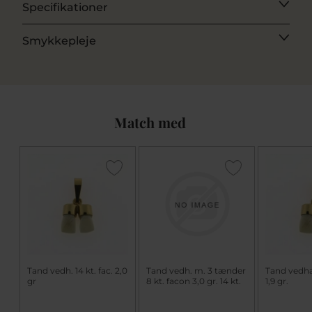
Specifikationer
Smykkepleje
Match med
Tand vedh. 14 kt. fac. 2,0
Tand vedh. m. 3 tænder
Tand vedhæ
gr
8 kt. facon 3,0 gr. 14 kt.
1,9 gr.