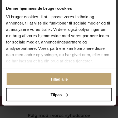
Information
Denne hjemmeside bruger cookies
Praktiske Sider
Vi bruger cookies til at tilpasse vores indhold og
annoncer, til at vise dig funktioner til sociale medier og til
at analysere vores trafik. Vi deler også oplysninger om
Leveringsmuligheder
din brug af vores hjemmeside med vores partnere inden
for sociale medier, annonceringspartnere og
analysepartnere. Vores partnere kan kombinere disse
Betalingsmuligheder
data med andre oplysninger, du har givet dem, eller som
de har indsamlet fra din brug af deres tjenester.
Sikker Og Tryg E-Handel
Tillad alle
Tilpas
Få 15%
velkomstrabat
Følg med i vores nyhedsbrev