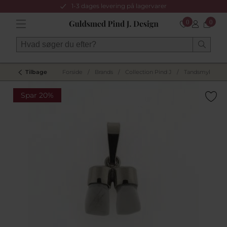
1-3 dages levering på lagervarer
0
0
Tilbage
Forside
/
Brands
/
Collection Pind J
/
Tandsmykker
Spar 20%