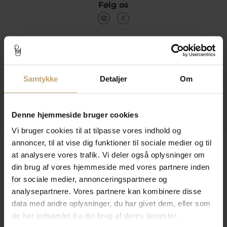
Følg os
Kontakt
Åbningstider I Butikken
Samtykke
Detaljer
Om
Information
Praktiske Sider
Denne hjemmeside bruger cookies
Vi bruger cookies til at tilpasse vores indhold og
annoncer, til at vise dig funktioner til sociale medier og til
Leveringsmuligheder
at analysere vores trafik. Vi deler også oplysninger om
din brug af vores hjemmeside med vores partnere inden
for sociale medier, annonceringspartnere og
Betalingsmuligheder
analysepartnere. Vores partnere kan kombinere disse
data med andre oplysninger, du har givet dem, eller som
de har indsamlet fra din brug af deres tjenester.