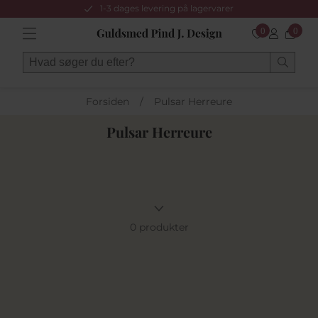
1-3 dages levering på lagervarer
0
0
Forsiden
/
Pulsar Herreure
Pulsar Herreure
0 produkter