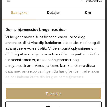
Samtykke
Detaljer
Om
Kontakt
Åbningstider I Butikken
Denne hjemmeside bruger cookies
Information
Vi bruger cookies til at tilpasse vores indhold og
annoncer, til at vise dig funktioner til sociale medier og til
Praktiske Sider
at analysere vores trafik. Vi deler også oplysninger om
din brug af vores hjemmeside med vores partnere inden
Leveringsmuligheder
for sociale medier, annonceringspartnere og
analysepartnere. Vores partnere kan kombinere disse
data med andre oplysninger, du har givet dem, eller som
de har indsamlet fra din brug af deres tjenester.
Betalingsmuligheder
Tillad alle
Sikker Og Tryg E-Handel