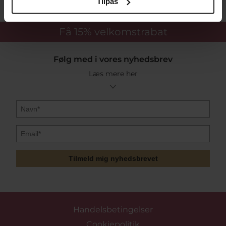
Tilpas
Få 15%
velkomstrabat
Følg med i vores nyhedsbrev
Læs mere her
Tilmeld mig nyhedsbrevet
Handelsbetingelser
Cookiepolitik