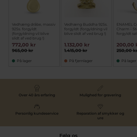
Vedhæng dråbe, massiv
Vedhæng Buddha 925s.
ENAMEL C
925s. forgyldt
forgyldt (forgyldning vil
Charm - S
(forgyldning vil blive
blive slidt af ved brug !)
forgyldt sø
slidt af ved brug !)
772,00 kr
1.132,00 kr
200,00 
965,00 kr
1.415,00 kr
250,00 k
På lager
På fjernlager
På lager
Over 40 års erfaring
Mulighed for gravering
Personlig kundeservice
Reparation af smykker og
ure
Følg os