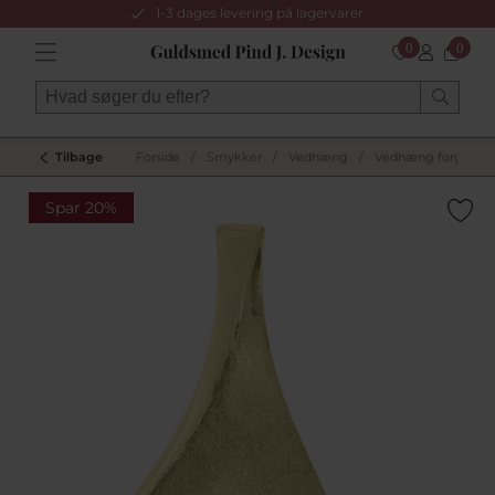
1-3 dages levering på lagervarer
0
0
Tilbage
Forside
/
Smykker
/
Vedhæng
/
Vedhæng forgyldt s
Spar 20%