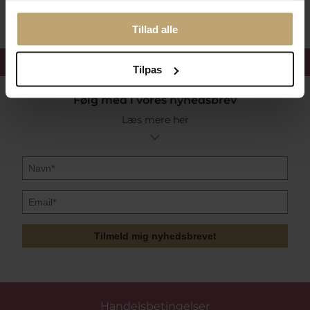
Tillad alle
Få 15%
velkomstrabat
Tilpas
Følg med i vores nyhedsbrev
Læs mere her
Tilmeld mig nyhedsbrevet
Handelsbetingelser