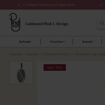
1-3 dages levering på lagervarer
Nyheder
Smykker
Brands
Forside
/
Brands
/
Collection Pind J
/
Håndværk og hob
Spar 20%