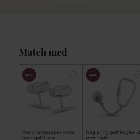
Match med
SALE
SALE
Manchetknapper ovale
Nøglering golf kugler 12
med golf i sølv
mm. i sølv