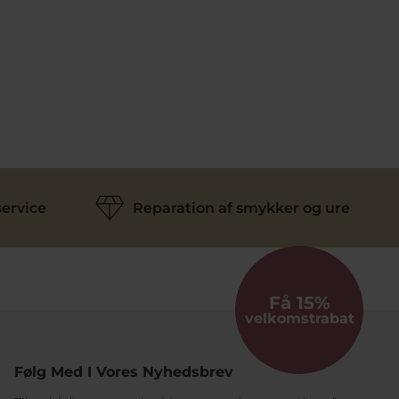
ervice
Reparation af smykker og ure
Få 15%
velkomstrabat
Følg Med I Vores Nyhedsbrev