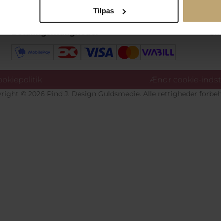
Tilpas
Betalingsmuligheder
Si
okiepolitik
Ændr cookie-indsti
right © 2026 Pind J. Design Guldsmedie. Alle rettigheder forbeh