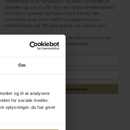
Tilmeld dig vores nyhedsbrev og oplev en verden af
smykker og ure. Du får som den første direkte besked
om tilbud, nyheder og tidens store trends. Ved
tilmelding giver vi en indflytningsgave med en
velkomstrabat på 15% som gælder på næsten alt*.
Det er gratis at tilmelde sig og du kan til hver en tid
afmelde dig nemt nederst i nyhedsbrevet.
Om
Tilmeld mig nyhedsbrevet
 medier og til at analysere
nden for sociale medier,
e oplysninger, du har givet