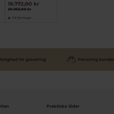
16.772,00 kr
2029-000-01g
20.965,00 kr
På fjernlager
ulighed for gravering
Personlig kundes
tion
Praktiske Sider