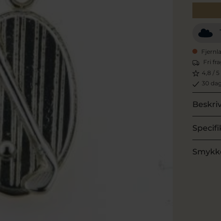
Fjernl
Fri fr
4,8 / 5
30 dag
Beskri
Specifi
Smykk