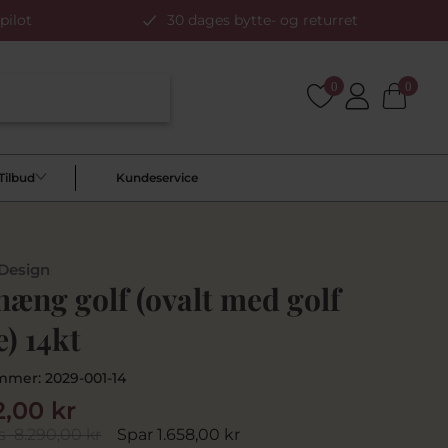
pilot
30 dages bytte- og returret
0
0
Tilbud
Kundeservice
 Design
æng golf (ovalt med golf
e) 14kt
mmer:
2029-001-14
2,00 kr
s
8.290,00 kr
Spar 1.658,00 kr