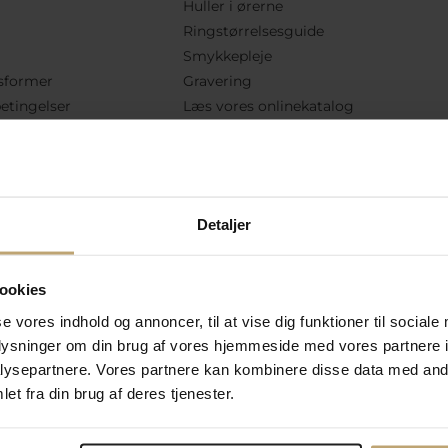
Huller i ørerne
Ringstørrelsesguide
Smykkepleje
sformer
Gravering
etingelser
Læs vores onlinekatalog
lsesret
Kundeklub
Køb returlabel
lkår
Hent returseddel
vekortsaldo
Detaljer
Følg Os
ookies
se vores indhold og annoncer, til at vise dig funktioner til sociale
oplysninger om din brug af vores hjemmeside med vores partnere i
ysepartnere. Vores partnere kan kombinere disse data med andr
et fra din brug af deres tjenester.