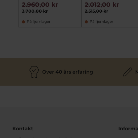
2.960,00 kr
2.012,00 kr
2029-000-05
2472-015-05
3.700,00 kr
2.515,00 kr
På fjernlager
På fjernlager
Over 40 års erfaring
M
Kontakt
Informa