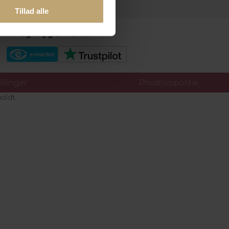
Tillad alle
kker Og Tryg E-Handel
llinger
Privatlivspolitik
oldt.