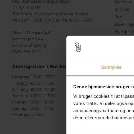
Mail:
kundeservice@pindj.dk
Kontakt
Tlf. 62 21 12 92
Om os
Telefonen er åben mandag til fredag
Job
fra 10:00 - 12:00 og igen fra 14:00 - 16:00
Levering
Handelsb
Pind J. Design ApS
Gerritsgade 44
Fortryde
5700 Svendborg
Presse
CVR. 36937041
Tilbudsvi
Check ga
Åbningstider I Butikken
Samtykke
Mandag: 10:00 - 17:30
Tirsdag: 10:00 - 17:30
Denne hjemmeside bruger c
Onsdag: 10:00 - 17:30
Torsdag: 10:00 - 17:30
Vi bruger cookies til at tilpas
Fredag: 10:00 - 18:00
vores trafik. Vi deler også 
Lørdag: 10:00 - 14:00
annonceringspartnere og anal
Søndag: Lukket
dem, eller som de har indsaml