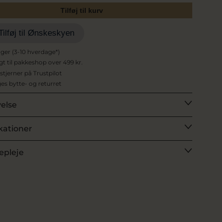
Tilføj til kurv
Tilføj til Ønskeskyen
ager (3-10 hverdage*)
agt til pakkeshop over 499 kr.
 stjerner på Trustpilot
es bytte- og returret
velse
kationer
epleje