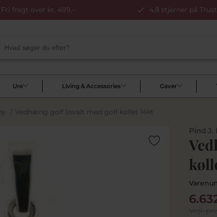
Fri fragt over kr. 499,-
4,8 stjerner på Trust
Ure
Living & Accessories
Gaver
by
/
Vedhæng golf (ovalt med golf kølle) 14kt
Pind J.
Vedh
køll
Varenu
6.63
Vejl. pri