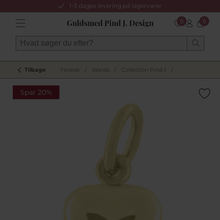
1-3 dages levering på lagervarer
0
0
Tilbage
Forside
/
Brands
/
Collection Pind J
/
Spar 20%