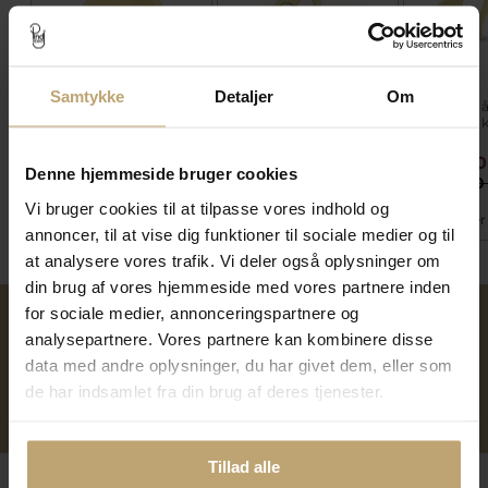
Samtykke
Detaljer
Om
Vedhæng hjerte,
Vedhæng dobbelt
Vedhæng åb
massivt, ovalt øsken
hjerter forskudt 2
2 huller ti
Pris fra
størrelser
3.272,00 kr
2.232,00 kr
2.232,00
Denne hjemmeside bruger cookies
4.090,00 kr
2.790,00 kr
2.790,00
Vi bruger cookies til at tilpasse vores indhold og
På lager
På fjernlager
På lager
annoncer, til at vise dig funktioner til sociale medier og til
at analysere vores trafik. Vi deler også oplysninger om
din brug af vores hjemmeside med vores partnere inden
for sociale medier, annonceringspartnere og
analysepartnere. Vores partnere kan kombinere disse
Over 40 års erfaring
Mulighed for gravering
data med andre oplysninger, du har givet dem, eller som
de har indsamlet fra din brug af deres tjenester.
Personlig kundeservice
Reparation af smykker og
ure
Tillad alle
Følg os