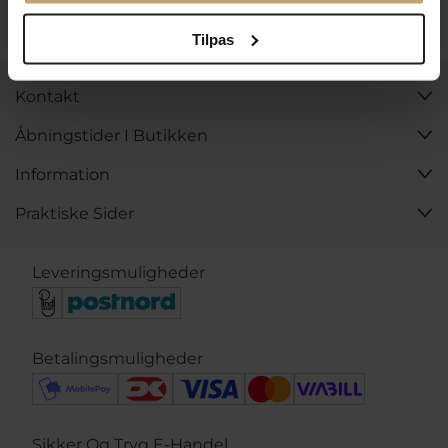
Tilpas
Kontakt
Åbningstider I Butikken
Information
Praktiske Sider
Leveringsmuligheder
Betalingsmuligheder
Sikker Og Tryg E-Handel