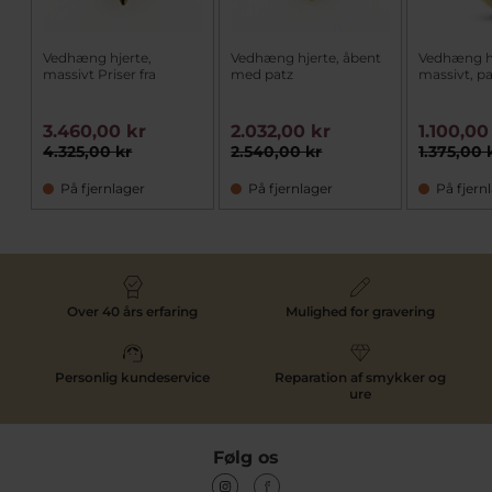
Vedhæng hjerte,
Vedhæng hjerte, åbent
Vedhæng hj
massivt Priser fra
med patz
massivt, p
3.460,00 kr
2.032,00 kr
1.100,00
4.325,00 kr
2.540,00 kr
1.375,00 
På fjernlager
På fjernlager
På fjern
Over 40 års erfaring
Mulighed for gravering
Personlig kundeservice
Reparation af smykker og
ure
Følg os