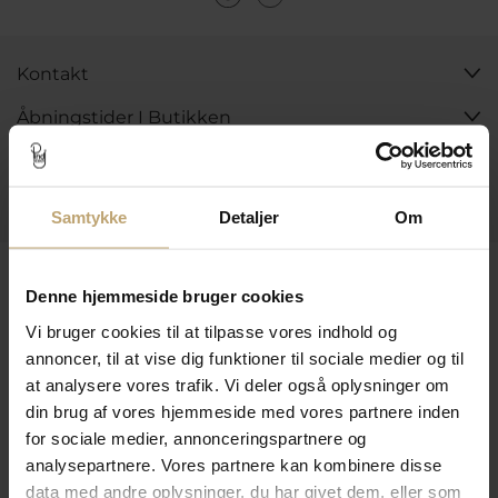
Kontakt
Åbningstider I Butikken
Information
Praktiske Sider
Samtykke
Detaljer
Om
Leveringsmuligheder
Denne hjemmeside bruger cookies
Vi bruger cookies til at tilpasse vores indhold og
annoncer, til at vise dig funktioner til sociale medier og til
Betalingsmuligheder
at analysere vores trafik. Vi deler også oplysninger om
din brug af vores hjemmeside med vores partnere inden
for sociale medier, annonceringspartnere og
Sikker Og Tryg E-Handel
analysepartnere. Vores partnere kan kombinere disse
data med andre oplysninger, du har givet dem, eller som