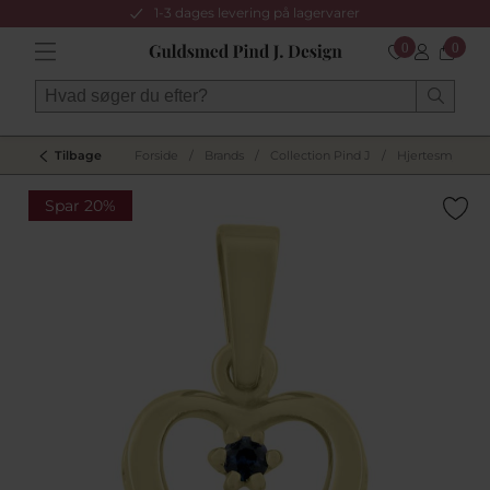
1-3 dages levering på lagervarer
0
0
Tilbage
Forside
/
Brands
/
Collection Pind J
/
Hjertesmykker
Spar 20%