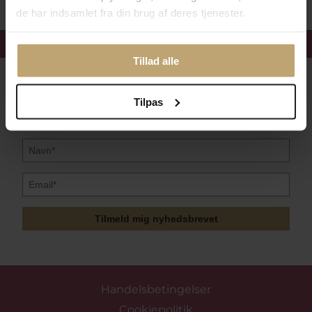
de har indsamlet fra din brug af deres tjenester.
Få 15%
velkomstrabat
Tillad alle
Følg med i vores nyhedsbrev
Læs mere her
Tilpas
Tilmeld mig nyhedsbrevet
Handelsbetingelser
Cookiepolitik