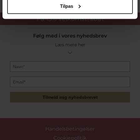
Tilpas
Få 15%
velkomstrabat
Følg med i vores nyhedsbrev
Læs mere her
Tilmeld mig nyhedsbrevet
Handelsbetingelser
Cookiepolitik