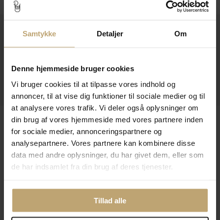
Kontakt
Samtykke
Detaljer
Om
Åbningstider I Butikken
Denne hjemmeside bruger cookies
Information
Vi bruger cookies til at tilpasse vores indhold og
Praktiske Sider
annoncer, til at vise dig funktioner til sociale medier og til
at analysere vores trafik. Vi deler også oplysninger om
Leveringsmuligheder
din brug af vores hjemmeside med vores partnere inden
for sociale medier, annonceringspartnere og
analysepartnere. Vores partnere kan kombinere disse
data med andre oplysninger, du har givet dem, eller som
Betalingsmuligheder
de har indsamlet fra din brug af deres tjenester.
Tillad alle
Sikker Og Tryg E-Handel