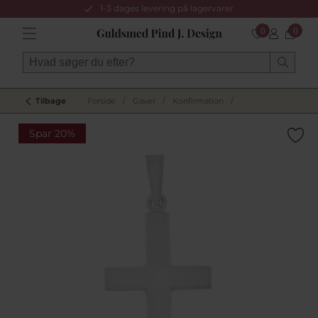
1-3 dages levering på lagervarer
0
0
Tilbage
Forside
/
Gaver
/
Konfirmation
/
Spar 20%