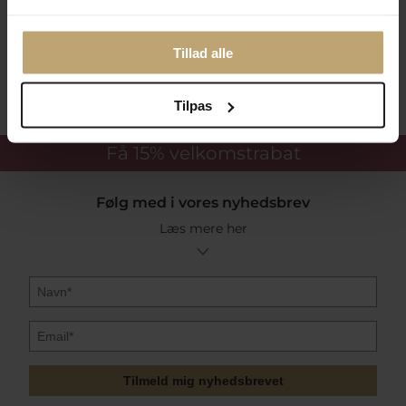
Tillad alle
Sikker Og Tryg E-Handel
Tilpas
Få 15%
velkomstrabat
Følg med i vores nyhedsbrev
Læs mere her
Tilmeld mig nyhedsbrevet