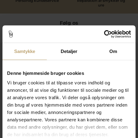
Personlig kundeservice
Reparation af smykker og
ure
Følg os
Samtykke
Detaljer
Om
Kontakt
Åbningstider I Butikken
Denne hjemmeside bruger cookies
Information
Vi bruger cookies til at tilpasse vores indhold og
Praktiske Sider
annoncer, til at vise dig funktioner til sociale medier og til
at analysere vores trafik. Vi deler også oplysninger om
din brug af vores hjemmeside med vores partnere inden
Leveringsmuligheder
for sociale medier, annonceringspartnere og
analysepartnere. Vores partnere kan kombinere disse
data med andre oplysninger, du har givet dem, eller som
Betalingsmuligheder
de har indsamlet fra din brug af deres tjenester.