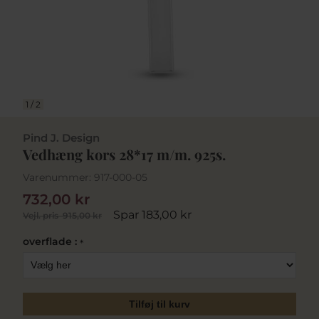
1
/
2
Pind J. Design
Vedhæng kors 28*17 m/m. 925s.
Varenummer:
917-000-05
732,00 kr
Spar 183,00 kr
Vejl. pris
915,00 kr
overflade :
*
Tilføj til kurv