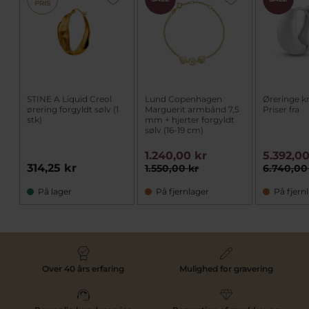
PRIS
STINE A Liquid Creol
Lund Copenhagen
Øreringe k
ørering forgyldt sølv (1
Marguerit armbånd 7,5
Priser fra
stk)
mm + hjerter forgyldt
sølv (16-19 cm)
1.240,00 kr
5.392,00
314,25 kr
1.550,00 kr
6.740,00
På lager
På fjernlager
På fjern
Over 40 års erfaring
Mulighed for gravering