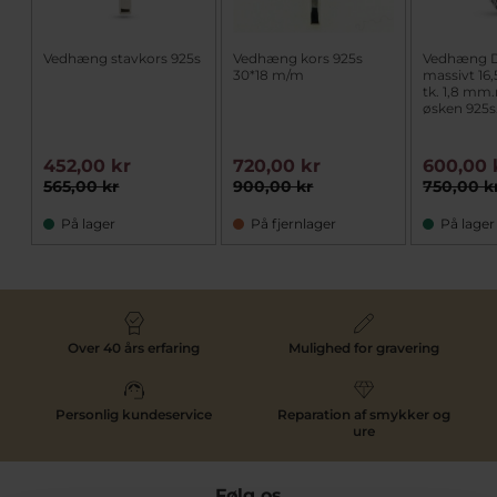
Vedhæng stavkors 925s
Vedhæng kors 925s
Vedhæng D
30*18 m/m
massivt 16,
tk. 1,8 mm
øsken 925s
452,00 kr
720,00 kr
600,00 
565,00 kr
900,00 kr
750,00 k
På lager
På fjernlager
På lager
Over 40 års erfaring
Mulighed for gravering
Personlig kundeservice
Reparation af smykker og
ure
Følg os