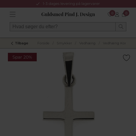
1-3 dages levering på lagervarer
0
0
Tilbage
Forside
/
Smykker
/
Vedhæng
/
Vedhæng Kors
/
Spar 20%