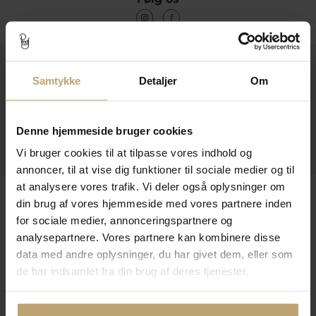
Kontakt
Samtykke
Detaljer
Om
Åbningstider I Butikken
Information
Denne hjemmeside bruger cookies
Praktiske Sider
Vi bruger cookies til at tilpasse vores indhold og
annoncer, til at vise dig funktioner til sociale medier og til
at analysere vores trafik. Vi deler også oplysninger om
Leveringsmuligheder
din brug af vores hjemmeside med vores partnere inden
for sociale medier, annonceringspartnere og
analysepartnere. Vores partnere kan kombinere disse
Betalingsmuligheder
data med andre oplysninger, du har givet dem, eller som
de har indsamlet fra din brug af deres tjenester.
Sikker Og Tryg E-Handel