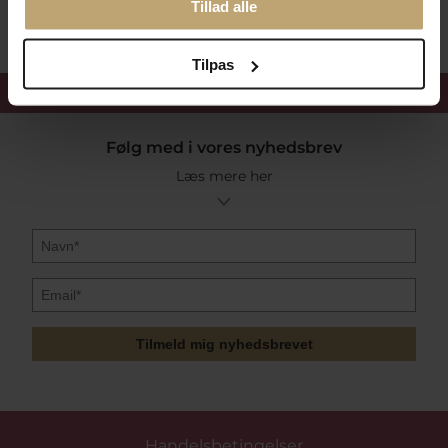
Tillad alle
Tilpas
Få 15%
velkomstrabat
Følg med i vores nyhedsbrev
Læs mere her
Tilmeld mig nyhedsbrevet
Handelsbetingelser