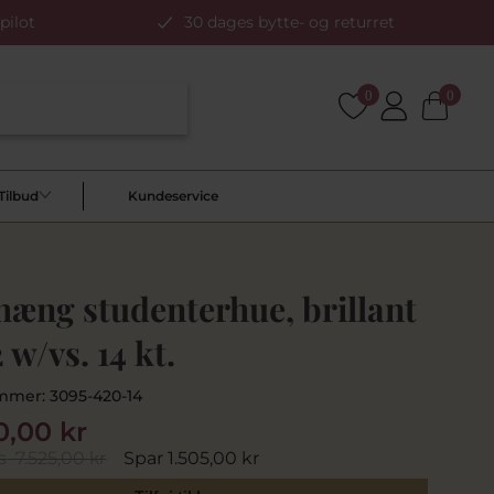
pilot
30 dages bytte- og returret
0
0
Tilbud
Kundeservice
hæng studenterhue, brillant
 w/vs. 14 kt.
mmer:
3095-420-14
0,00 kr
s
7.525,00 kr
Spar 1.505,00 kr