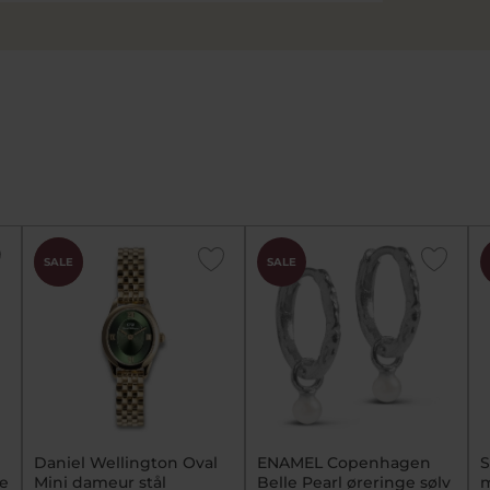
CHOK
SALE
SALE
PRIS
Daniel Wellington Oval
ENAMEL Copenhagen
S
ue
Mini dameur stål
Belle Pearl øreringe sølv
m