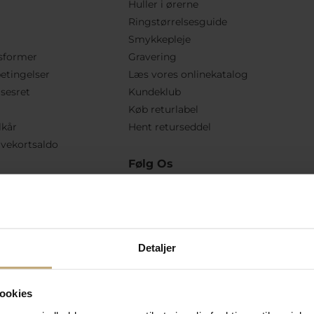
Huller i ørerne
Ringstørrelsesguide
Smykkepleje
sformer
Gravering
etingelser
Læs vores onlinekatalog
lsesret
Kundeklub
Køb returlabel
lkår
Hent returseddel
vekortsaldo
Følg Os
Detaljer
ookies