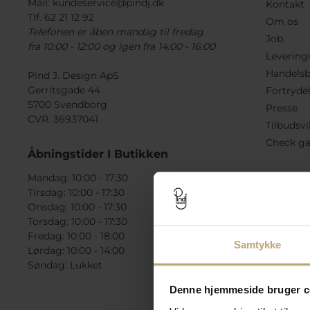
Mail:
kundeservice@pindj.dk
Kontakt
Tlf. 62 21 12 92
Om os
Telefonen er åben mandag til fredag
Job
fra 10:00 - 12:00 og igen fra 14:00 - 16:00
Levering
Handelsb
Pind J. Design ApS
Gerritsgade 44
Fortryde
5700 Svendborg
Presse
CVR. 36937041
Tilbudsvi
Check ga
Åbningstider I Butikken
Mandag: 10:00 - 17:30
Tirsdag: 10:00 - 17:30
Onsdag: 10:00 - 17:30
Torsdag: 10:00 - 17:30
Fredag: 10:00 - 18:00
Samtykke
Lørdag: 10:00 - 14:00
Søndag: Lukket
Denne hjemmeside bruger c