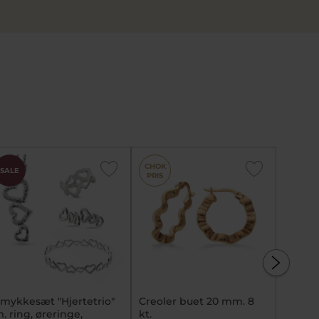
CHOK
SALE
SALE
PRIS
mykkesæt "Hjertetrio"
Creoler buet 20 mm. 8
STINE 
. ring, øreringe,
kt.
Burgu