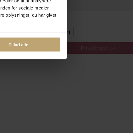
 medier og til at analysere
nden for sociale medier,
e oplysninger, du har givet
kker Og Tryg E-Handel
Tillad alle
llinger
Privatlivspolitik
oldt.