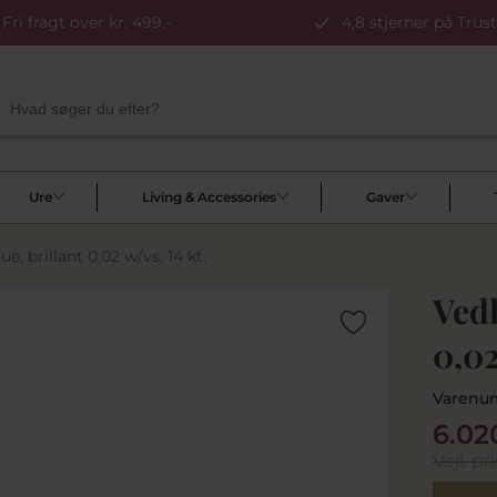
Fri fragt over kr. 499,-
4,8 stjerner på Trust
Ure
Living & Accessories
Gaver
 brillant 0,02 w/vs. 14 kt.
Ved
0,02
Varenu
6.02
Vejl. pri