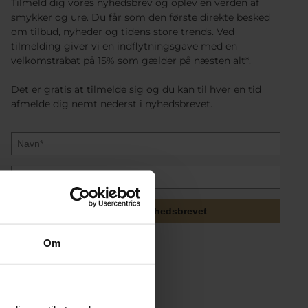
Tilmeld dig vores nyhedsbrev og oplev en verden af
smykker og ure. Du får som den første direkte besked
om tilbud, nyheder og tidens store trends. Ved
tilmelding giver vi en indflytningsgave med en
velkomstrabat på 15% som gælder på næsten alt*.
Det er gratis at tilmelde sig og du kan til hver en tid
afmelde dig nemt nederst i nyhedsbrevet.
Tilmeld mig nyhedsbrevet
Om