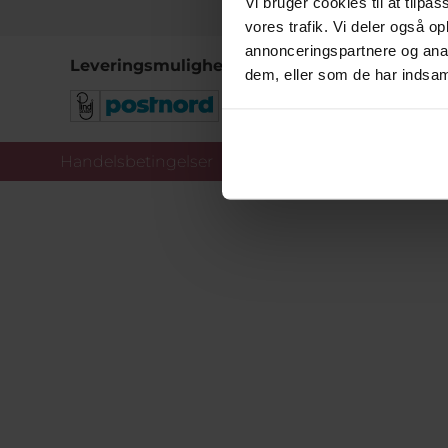
Vi bruger cookies til at tilpas
vores trafik. Vi deler også 
annonceringspartnere og anal
Leveringsmuligheder
dem, eller som de har indsaml
Handelsbetingelser
Co
Copy