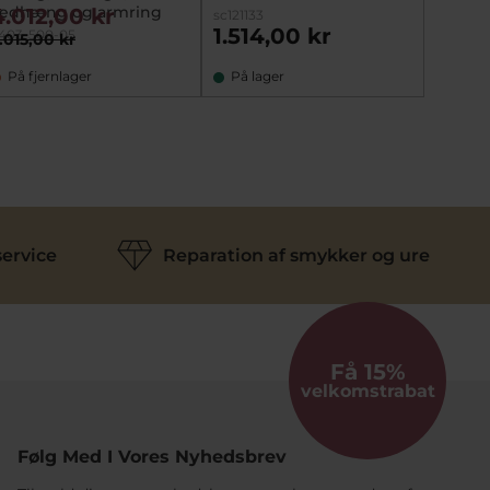
edhæng og armring
forgyl
4.012,00 kr
543,
sc121133
(45 cm
1.514,00 kr
403-500-05
sta2061
.015,00 kr
679,00
På fjernlager
På lager
På fj
ervice
Reparation af smykker og ure
Få 15%
velkomstrabat
Følg Med I Vores Nyhedsbrev