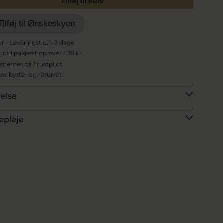
Tilføj til kurv
Tilføj til Ønskeskyen
er - Leveringstid, 1-3 dage
agt til pakkeshop over 499 kr.
 stjerner på Trustpilot
es bytte- og returret
velse
epleje