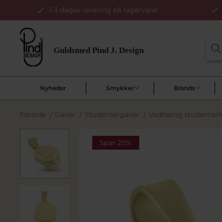
1-3 dages levering på lagervarer
Nyheder
Smykker
Brands
Forside
/
Gaver
/
Studentergaver
/
Vedhæng studenterhue,
Spar 20%