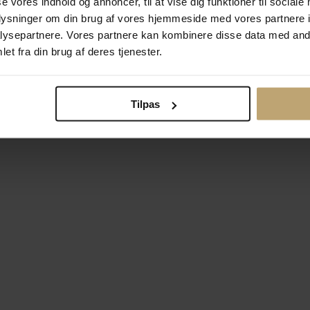
se vores indhold og annoncer, til at vise dig funktioner til sociale
oplysninger om din brug af vores hjemmeside med vores partnere i
ysepartnere. Vores partnere kan kombinere disse data med andr
Betalingsmuligheder
Si
et fra din brug af deres tjenester.
Tilpas
okiepolitik
Ændr cookie-indsti
right © 2026 Pind J. Design Guldsmedie. Alle rettigheder forbeh