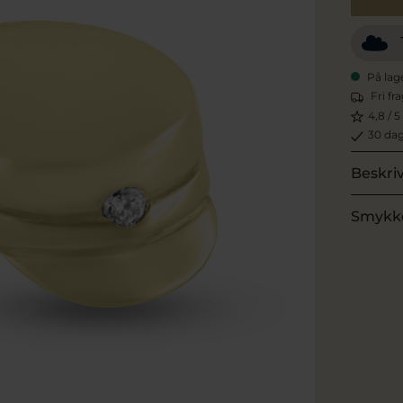
På lag
Fri fr
4,8 / 5
30 dag
Beskri
Smykk