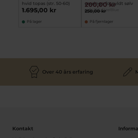
hvid topas (str. 50-60)
øreringe forgyldt sølv
200,00 kr
1.695,00 kr
mz3146901
ecE419G-SteelBlue
250,00 kr
På lager
På fjernlager
Over 40 års erfaring
M
Kontakt
Informa