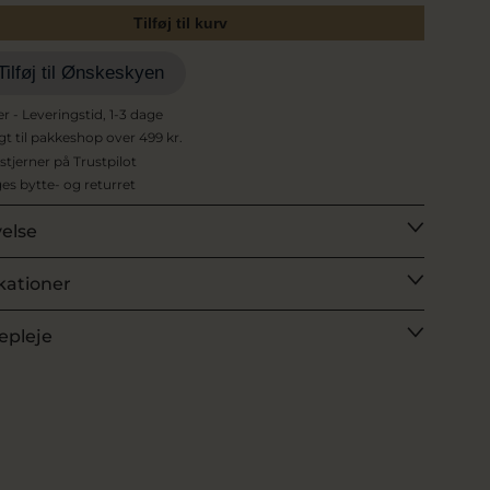
Tilføj til kurv
Tilføj til Ønskeskyen
er - Leveringstid, 1-3 dage
agt til pakkeshop over 499 kr.
 stjerner på Trustpilot
es bytte- og returret
velse
kationer
epleje