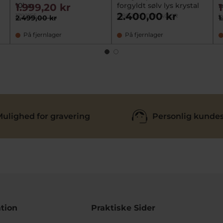
10bar
forgyldt sølv lys krystal
m
1.999,20 kr
2.400,00 kr
1792155
jsBR258GDMLAQCR
b
2.499,00 kr
1
På fjernlager
På fjernlager
ulighed for gravering
Personlig kundes
tion
Praktiske Sider