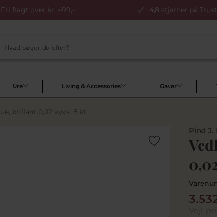
Fri fragt over kr. 499,-
4,8 stjerner på Trust
Ure
Living & Accessories
Gaver
 brillant 0,02 w/vs. 8 kt.
Pind J.
Ved
0,02
Varenu
3.53
Vejl. pri