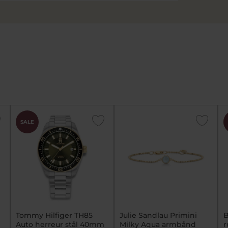
SALE
Tommy Hilfiger TH85
Julie Sandlau Primini
B
Auto herreur stål 40mm
Milky Aqua armbånd
r