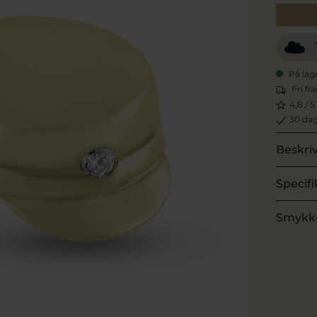
På lag
Fri fr
4,8 / 5
30 dag
Beskri
Specifi
Smykk