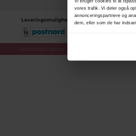
Vi bruger cookies til at tilpas
vores trafik. Vi deler også 
annonceringspartnere og anal
Leveringsmuligheder
dem, eller som de har indsaml
Handelsbetingelser
Co
Copy