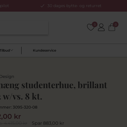
pilot
30 dages bytte- og returret
0
0
Tilbud
Kundeservice
 Design
hæng studenterhue, brillant
 w/vs. 8 kt.
mmer:
3095-320-08
2,00 kr
s
4.415,00 kr
Spar 883,00 kr