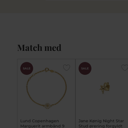
Match med
SALE
SALE
Lund Copenhagen
Jane Kønig Night Star
Marguerit armbånd 9
Stud ørering forgyldt