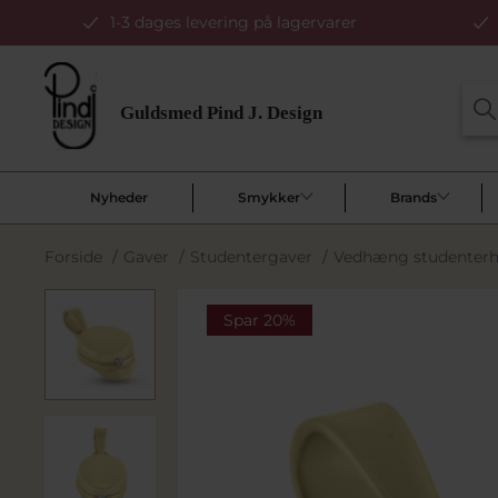
1-3 dages levering på lagervarer
Nyheder
Smykker
Brands
Forside
/
Gaver
/
Studentergaver
/
Vedhæng studenterhue,
Spar 20%