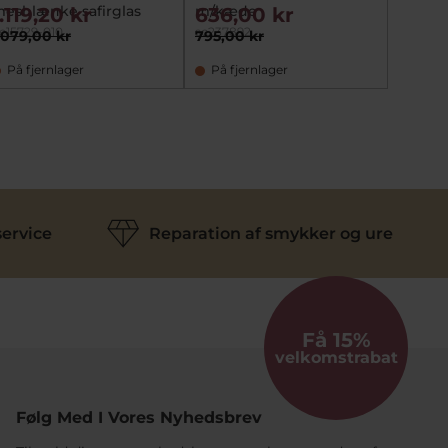
eshlænke safirglas
m/kæde
1.119,20 kr
636,00 kr
mz5159
1.37
e15729-010
sc237892
.079,00 kr
795,00 kr
På fjernlager
På fjernlager
På la
ervice
Reparation af smykker og ure
Få 15%
velkomstrabat
Følg Med I Vores Nyhedsbrev