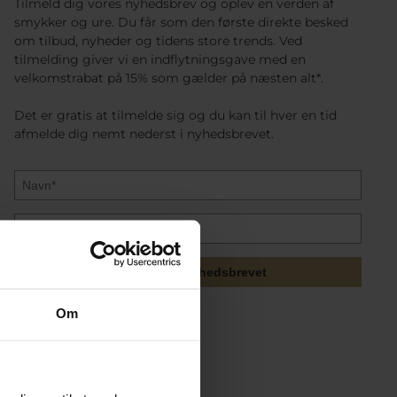
Tilmeld dig vores nyhedsbrev og oplev en verden af
smykker og ure. Du får som den første direkte besked
om tilbud, nyheder og tidens store trends. Ved
tilmelding giver vi en indflytningsgave med en
velkomstrabat på 15% som gælder på næsten alt*.
Det er gratis at tilmelde sig og du kan til hver en tid
afmelde dig nemt nederst i nyhedsbrevet.
Tilmeld mig nyhedsbrevet
Om