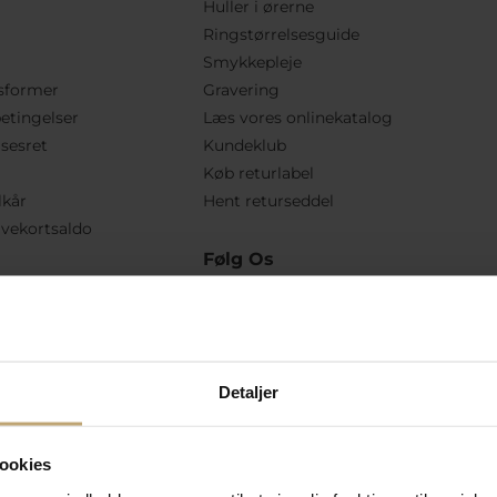
Huller i ørerne
Ringstørrelsesguide
Smykkepleje
sformer
Gravering
etingelser
Læs vores onlinekatalog
lsesret
Kundeklub
Køb returlabel
lkår
Hent returseddel
vekortsaldo
Følg Os
Detaljer
ookies