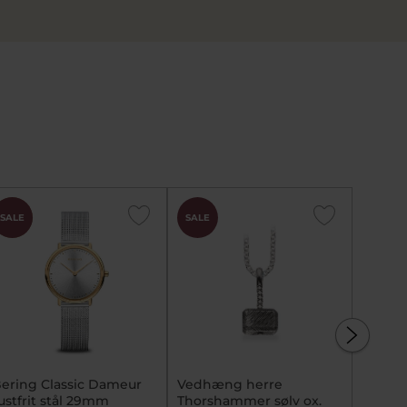
CHOK
SALE
SALE
PRIS
ering Classic Dameur
Vedhæng herre
Mads Z
ustfrit stål 29mm
Thorshammer sølv ox.
armbån