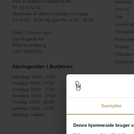
Mail:
kundeservice@pindj.dk
Kontakt
Tlf. 62 21 12 92
Om os
Telefonen er åben mandag til fredag
Job
fra 10:00 - 12:00 og igen fra 14:00 - 16:00
Levering
Handelsb
Pind J. Design ApS
Gerritsgade 44
Fortryde
5700 Svendborg
Presse
CVR. 36937041
Tilbudsvi
Check ga
Åbningstider I Butikken
Mandag: 10:00 - 17:30
Tirsdag: 10:00 - 17:30
Onsdag: 10:00 - 17:30
Torsdag: 10:00 - 17:30
Fredag: 10:00 - 18:00
Samtykke
Lørdag: 10:00 - 14:00
Søndag: Lukket
Denne hjemmeside bruger c