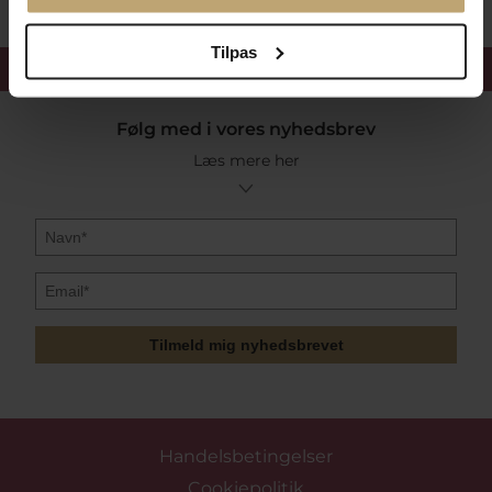
Tilpas
Få 15%
velkomstrabat
Følg med i vores nyhedsbrev
Læs mere her
Tilmeld mig nyhedsbrevet
Handelsbetingelser
Cookiepolitik