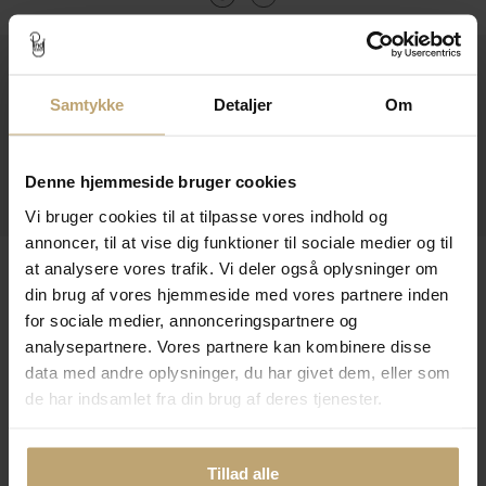
Kontakt
Samtykke
Detaljer
Om
Åbningstider I Butikken
Information
Denne hjemmeside bruger cookies
Praktiske Sider
Vi bruger cookies til at tilpasse vores indhold og
annoncer, til at vise dig funktioner til sociale medier og til
Leveringsmuligheder
at analysere vores trafik. Vi deler også oplysninger om
din brug af vores hjemmeside med vores partnere inden
for sociale medier, annonceringspartnere og
analysepartnere. Vores partnere kan kombinere disse
Betalingsmuligheder
data med andre oplysninger, du har givet dem, eller som
de har indsamlet fra din brug af deres tjenester.
Sikker Og Tryg E-Handel
Tillad alle