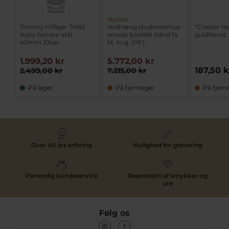
Nyhed
Tommy Hilfiger TH85
Vedhæng studenterhue
*Creoler he
Auto herreur stål
emalje lyseblåt bånd 14
guldfarvet
40mm 10bar
kt. hvg. (HF)
1.999,20 kr
5.772,00 kr
187,50 k
2.499,00 kr
7.215,00 kr
På lager
På fjernlager
På fjern
Over 40 års erfaring
Mulighed for gravering
Personlig kundeservice
Reparation af smykker og
ure
Følg os