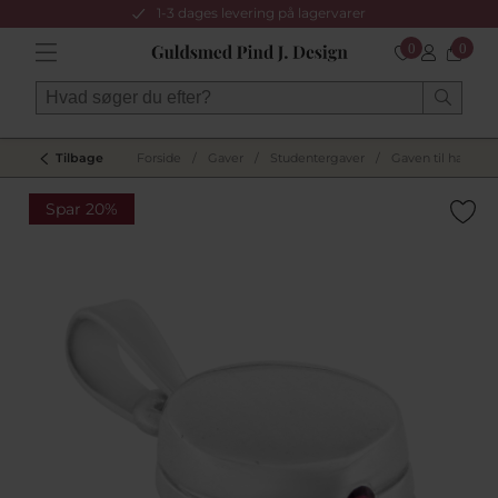
1-3 dages levering på lagervarer
0
0
Tilbage
Forside
/
Gaver
/
Studentergaver
/
Gaven til ham
/
Spar 20%