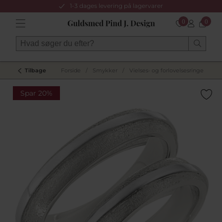
1-3 dages levering på lagervarer
0
0
Tilbage
Forside
/
Smykker
/
Vielses- og forlovelsesringe
/
Hv
Spar 20%