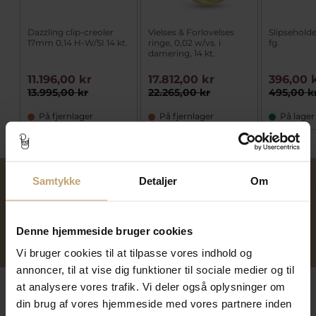
Dazzling clip-creoler
Vielses & Forlovelses
Slipseholde
17mm 0,14 H-W/SI 14 kt.
ringe, 0,02 w/vs. i
fg.
damering, 14 kt.
11.196,00 kr
17.812,00 kr
396,00 
13.995,00 kr
22.265,00 kr
495,00 k
På fjernlager
På fjernlager
På lager
Samtykke
Detaljer
Om
Over 40 års erfaring
Mulighed for gravering
Denne hjemmeside bruger cookies
Personlig kundeservice
Reparation af smykker og
ure
Vi bruger cookies til at tilpasse vores indhold og
annoncer, til at vise dig funktioner til sociale medier og til
at analysere vores trafik. Vi deler også oplysninger om
Følg os
din brug af vores hjemmeside med vores partnere inden