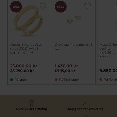
SALE
SALE
Vielses & Forlovelses
Øreringe fkp. cubic zir. 8
Mads Z "Te
ringe 3*0,01 w/vs i
kt.
vedhæng 14
damering 14 kt
m. 0,36 ct. 
kæde
23.000,00 kr
1.436,00 kr
9.850,0
28.750,00 kr
1.795,00 kr
På lager
På fjernlager
På fjern
Over 40 års erfaring
Mulighed for gravering