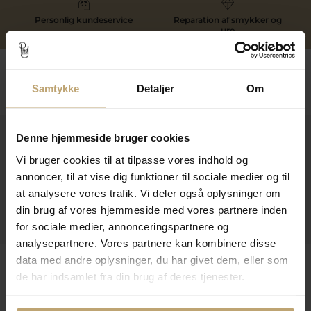
Personlig kundeservice
Reparation af smykker og
ure
Følg os
Samtykke
Detaljer
Om
Kontakt
Denne hjemmeside bruger cookies
Vi bruger cookies til at tilpasse vores indhold og
Åbningstider I Butikken
annoncer, til at vise dig funktioner til sociale medier og til
Information
at analysere vores trafik. Vi deler også oplysninger om
din brug af vores hjemmeside med vores partnere inden
Praktiske Sider
for sociale medier, annonceringspartnere og
analysepartnere. Vores partnere kan kombinere disse
data med andre oplysninger, du har givet dem, eller som
Leveringsmuligheder
de har indsamlet fra din brug af deres tjenester.