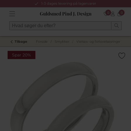
1-3 dages levering på lagervarer
0
0
Tilbage
Forside
/
Smykker
/
Vielses- og forlovelsesringe
/
Hv
Spar 20%