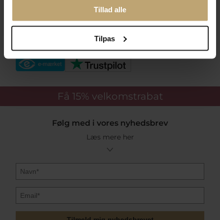
Betalingsmuligheder
Tillad alle
Tilpas
Sikker Og Tryg E-Handel
Få 15%
velkomstrabat
Følg med i vores nyhedsbrev
Læs mere her
Tilmeld mig nyhedsbrevet