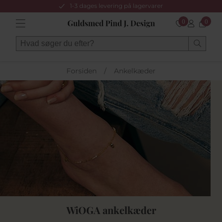
1-3 dages levering på lagervarer
0
0
Forsiden
/
Ankelkæder
WiOGA ankelkæder