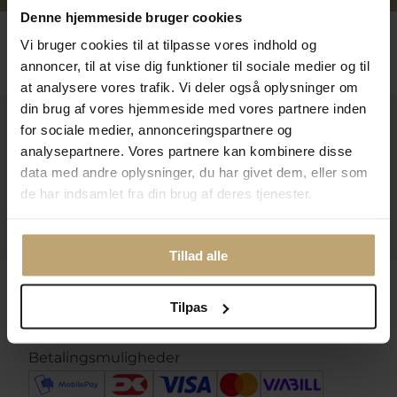
Denne hjemmeside bruger cookies
Følg os
Vi bruger cookies til at tilpasse vores indhold og
annoncer, til at vise dig funktioner til sociale medier og til
at analysere vores trafik. Vi deler også oplysninger om
din brug af vores hjemmeside med vores partnere inden
Kontakt
for sociale medier, annonceringspartnere og
analysepartnere. Vores partnere kan kombinere disse
Åbningstider I Butikken
data med andre oplysninger, du har givet dem, eller som
de har indsamlet fra din brug af deres tjenester.
Information
Praktiske Sider
Tillad alle
Leveringsmuligheder
Tilpas
Betalingsmuligheder