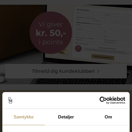
Tilmeld dig kundeklubben
Over 40 års erfaring
Mulighed for gravering
Samtykke
Detaljer
Om
Personlig kundeservice
Reparation af smykker og
ure