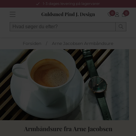
1-3 dages levering på lagervarer
0
0
Forsiden
/
Arne Jacobsen Armbåndsure
Armbåndsure fra Arne Jacobsen