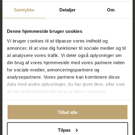
Samtykke
Detaljer
Om
Denne hjemmeside bruger cookies
Nyhed
Nyhed
Arne Jacobsen ur - Bankers -
Arne Jacobsen ur - Bankers -
Vi bruger cookies til at tilpasse vores indhold og
hvid 34mm
hvid 40mm
annoncer, til at vise dig funktioner til sociale medier og til
1.758,40 kr
1.680,00 kr
2.198,00 kr
2.100,00 kr
at analysere vores trafik. Vi deler også oplysninger om
din brug af vores hjemmeside med vores partnere inden
På lager
På lager
for sociale medier, annonceringspartnere og
analysepartnere. Vores partnere kan kombinere disse
data med andre oplysninger, du har givet dem, eller som
SALE
SALE
de har indsamlet fra din brug af deres tjenester.
Tillad alle
Tilpas
Nyhed
Nyhed