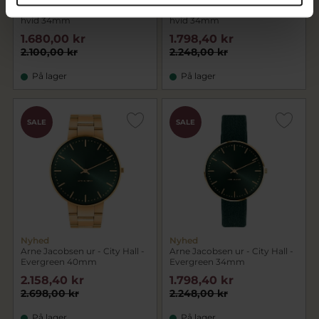
Arne Jacobsen ur - Bankers -
Arne Jacobsen ur - Station -
hvid 34mm
hvid 34mm
1.680,00 kr
1.798,40 kr
2.100,00 kr
2.248,00 kr
På lager
På lager
SALE
SALE
Nyhed
Nyhed
Arne Jacobsen ur - City Hall -
Arne Jacobsen ur - City Hall -
Evergreen 40mm
Evergreen 34mm
2.158,40 kr
1.798,40 kr
2.698,00 kr
2.248,00 kr
På lager
På lager