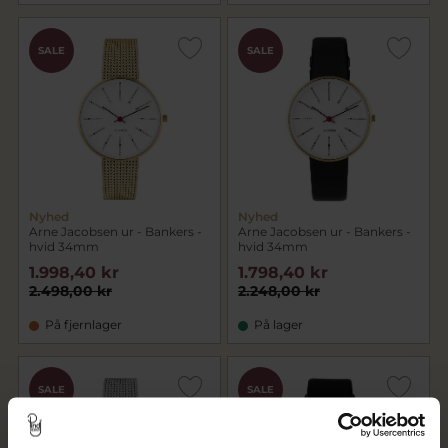
SALE
SALE
Nyhed
Nyhed
Arne Jacobsen ur - Bankers -
Arne Jacobsen ur - Bankers -
hvid 34mm
hvid 34mm
1.998,40 kr
1.798,40 kr
2.498,00 kr
2.248,00 kr
På fjernlager
På lager
SALE
SALE