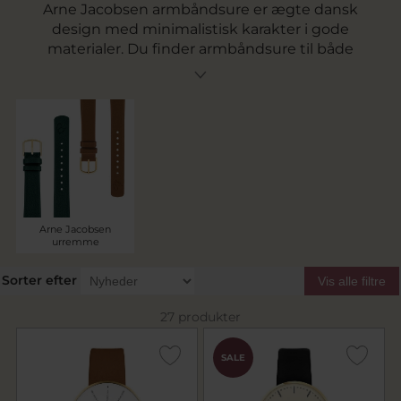
Arne Jacobsen armbåndsure er ægte dansk
design med minimalistisk karakter i gode
materialer. Du finder armbåndsure til både
hende og ham og i smukke nye
farvekombinationer, der favner helt klassisk
Arne Jacobsen stil. Du har også mulighed for at
udskifte en eksisterende lænke eller rem med
en ny i vores
urremme kategori
fra Arne
Jacobsen.
Arne Jacobsen
urremme
Sorter efter
Vis alle filtre
27 produkter
SALE