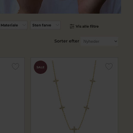
Materiale
Sten farve
Vis alle filtre
Sorter efter
SALE