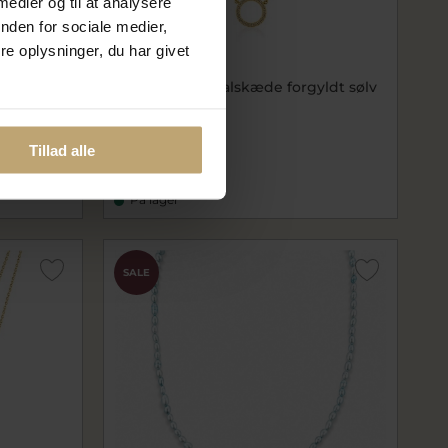
 medier og til at analysere
nden for sociale medier,
e oplysninger, du har givet
Nyhed
 m. cz (40
Belladi "Mira" halskæde forgyldt sølv
m. cz (40+5 cm)
bdN146G
360,00 kr
Tillad alle
450,00 kr
På lager
SALE