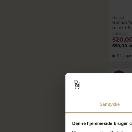
Nyhed
Belladi "
m. cz + f
bdN148G
520,00
650,00 k
På lager
SALE
Samtykke
Denne hjemmeside bruger c