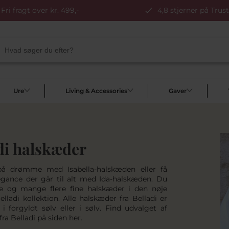
Fri fragt over kr. 499,-
4,8 stjerner på Trust
Ure
Living & Accessories
Gaver
di halskæder
 på drømme med Isabella-halskæden eller få
legance der går til alt med Ida-halskæden. Du
se og mange flere fine halskæder i den nøje
lladi kollektion. Alle halskæder fra Belladi er
 i forgyldt sølv eller i sølv. Find udvalget af
ra Belladi på siden her.