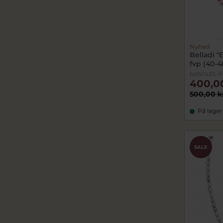
Nyhed
Belladi "
fvp (40-
bdN143S-P
400,0
500,00 k
På lager
SALE