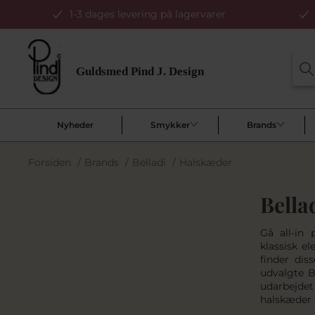
1-3 dages levering på lagervarer
Nyheder
Smykker
Brands
Forsiden
/
Brands
/
Belladi
/
Halskæder
Bella
Gå all-in
klassisk e
finder dis
udvalgte Be
udarbejdet
halskæder f