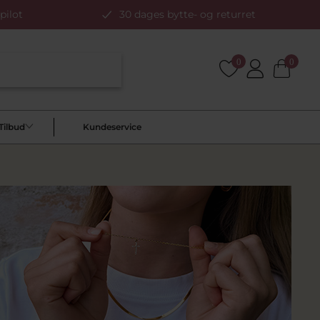
pilot
30 dages bytte- og returret
0
0
Tilbud
Kundeservice