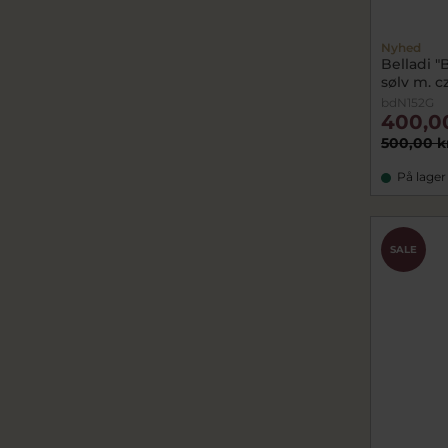
Nyhed
Belladi "
sølv m. c
bdN152G
400,0
500,00 k
På lager
SALE