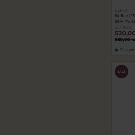
Nyhed
Belladi "
sølv m. c
bdN154G
520,00
650,00 k
På lager
SALE