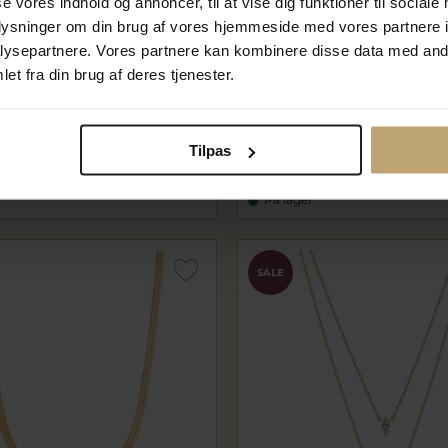
se vores indhold og annoncer, til at vise dig funktioner til sociale
oplysninger om din brug af vores hjemmeside med vores partnere i
ysepartnere. Vores partnere kan kombinere disse data med andr
Nyhed
et fra din brug af deres tjenester.
Luna" halskæde sølv m. cz
Belladi "Mira" halskæde sølv
m)
+ 5 cm)
bdN146S
 kr
360,00 kr
Tilpas
r
450,00 kr
På lager
SALE