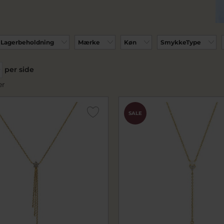
Lagerbeholdning
Mærke
Køn
SmykkeType
per side
er
SALE