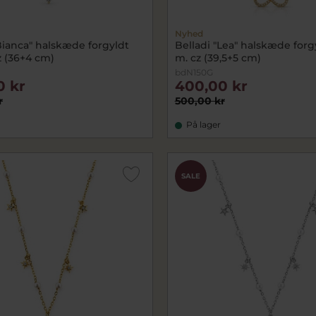
Nyhed
Bianca" halskæde forgyldt
Belladi "Lea" halskæde forg
z (36+4 cm)
m. cz (39,5+5 cm)
bdN150G
0 kr
400,00 kr
r
500,00 kr
På lager
SALE