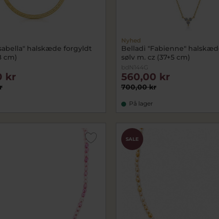
Nyhed
Isabella" halskæde forgyldt
Belladi "Fabienne" halskæd
8 cm)
sølv m. cz (37+5 cm)
bdN144G
 kr
560,00 kr
r
700,00 kr
På lager
SALE