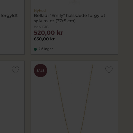
Nyhed
 forgyldt
Belladi "Emily" halskæde forgyldt
sølv m. cz (37+5 cm)
bdN151G
520,00 kr
650,00 kr
På lager
SALE