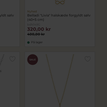
Nyhed
yldt sølv
Belladi "Livia" halskæde forgyldt sølv
(40+5 cm)
bdN149G
320,00 kr
400,00 kr
På lager
SALE