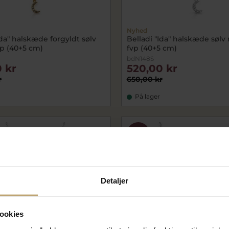
Nyhed
Ida" halskæde forgyldt sølv
Belladi "Ida" halskæde sølv 
vp (40+5 cm)
fvp (40+5 cm)
bdN148S
 kr
520,00 kr
r
650,00 kr
På lager
SALE
Detaljer
ookies