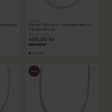
Nyhed
e forgyldt
Belladi "Ella Blue" halskæde sølv m.
fvp (40-48 cm)
bdN143S-Blue
400,00 kr
500,00 kr
På lager
SALE