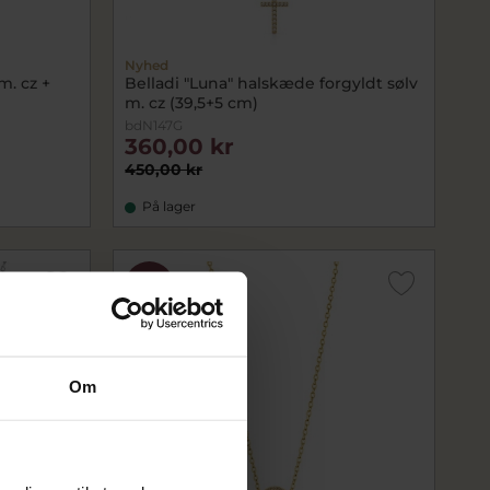
Nyhed
m. cz +
Belladi "Luna" halskæde forgyldt sølv
m. cz (39,5+5 cm)
bdN147G
360,00 kr
450,00 kr
På lager
SALE
Om