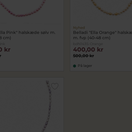
Nyhed
Ella Pink" halskæde sølv m.
Belladi "Ella Orange" halsk
48 cm)
m. fvp (40-48 cm)
ink
bdN143S-Orange
0 kr
400,00 kr
r
500,00 kr
På lager