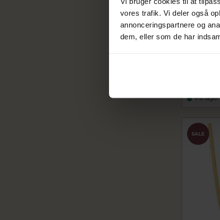
Vi bruger cookies til at tilpas
vores trafik. Vi deler også 
annonceringspartnere og anal
Nyhed
dem, eller som de har indsaml
Belladi "
(39,5+5 c
bdN147S
360,00
450,00 k
På lager
SALE