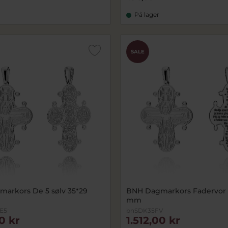
På lager
SALE
arkors De 5 sølv 35*29
BNH Dagmarkors Fadervor s
mm
E5
bnSDK35FV
00 kr
1.512,00 kr