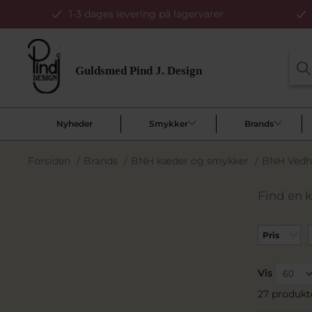
1-3 dages levering på lagervarer
Nyheder
Smykker
Brands
Forsiden
/
Brands
/
BNH kæder og smykker
/
BNH Ved
Find en 
Pris
Vis
27 produkt