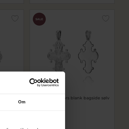
SALE
lv 20x17
BNH Dagmarkors blank bagside sølv
Om
25*21 mm
bnSDK25B
828,00 kr
1.035,00 kr