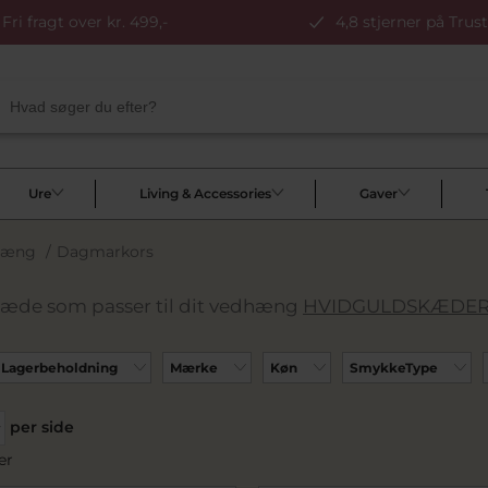
Fri fragt over kr. 499,-
4,8 stjerner på Trust
Ure
Living & Accessories
Gaver
hæng
/
Dagmarkors
kæde som passer til dit vedhæng
HVIDGULDSKÆDE
Lagerbeholdning
Mærke
Køn
SmykkeType
per side
er