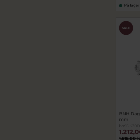
På lager
SALE
BNH Dagm
mm
bnSDK30D
1.212,
1.515,00 k