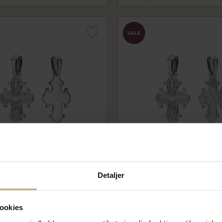
SALE
arkors blank bagside sølv
BNH Dagmarkors de fem sø
Detaljer
m
mm
bnSDK20DE5
0 kr
540,00 kr
ookies
r
675,00 kr