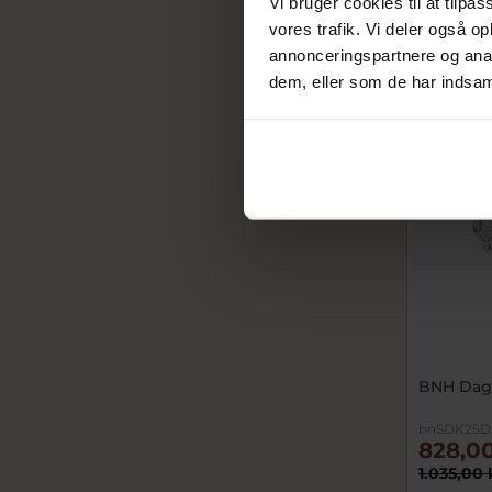
Vi bruger cookies til at tilpas
På lager
vores trafik. Vi deler også 
annonceringspartnere og anal
dem, eller som de har indsaml
SALE
BNH Dagm
bnSDK25D
828,00
1.035,00 