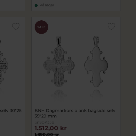
På lager
SALE
ølv 30*25
BNH Dagmarkors blank bagside sølv
35*29 mm
bnSDK35B
1.512,00 kr
1.890,00 kr