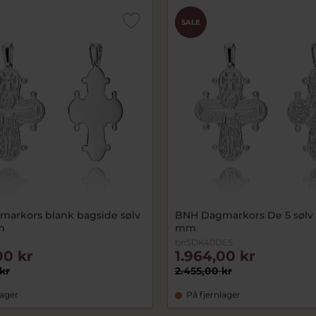
SALE
arkors blank bagside sølv
BNH Dagmarkors De 5 sølv 
m
mm
bnSDK40DE5
00 kr
1.964,00 kr
kr
2.455,00 kr
lager
På fjernlager