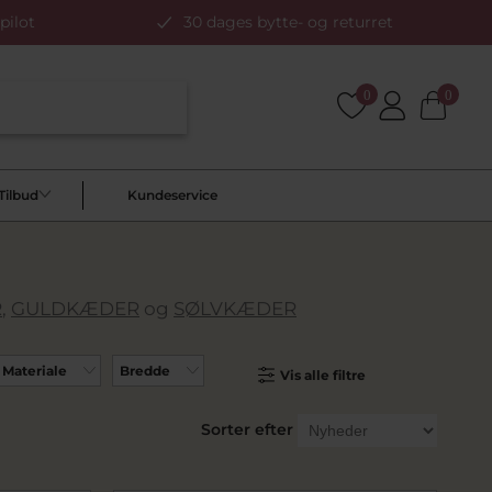
pilot
30 dages bytte- og returret
0
0
Tilbud
Kundeservice
R
,
GULDKÆDER
og
SØLVKÆDER
Materiale
Bredde
Vis alle filtre
Sorter efter