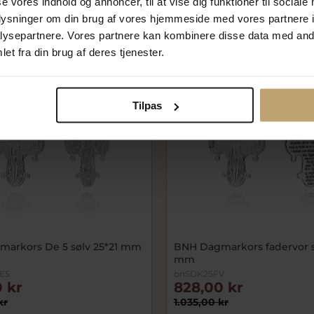
se vores indhold og annoncer, til at vise dig funktioner til sociale
På lager
oplysninger om din brug af vores hjemmeside med vores partnere i
ysepartnere. Vores partnere kan kombinere disse data med andr
et fra din brug af deres tjenester.
SALE
Tilpas
arkors De 5 sølv 25*21 mm
BNH Dagmarkors fadervor s
mm
E5
bnSDK25FV
 kr
828,00 kr
kr
1.035,00 kr