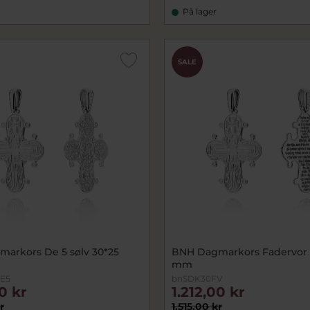
På lager
SALE
arkors De 5 sølv 30*25
BNH Dagmarkors Fadervor s
mm
E5
bnSDK30FV
00 kr
1.212,00 kr
r
1.515,00 kr