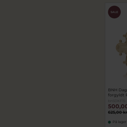
SALE
BNH Dagm
forgyldt P
bnSDKF15
500,0
625,00 k
På lager