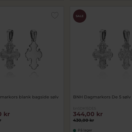
SALE
arkors blank bagside sølv
BNH Dagmarkors De 5 sølv
bnSDK15DE5
0 kr
344,00 kr
r
430,00 kr
På lager