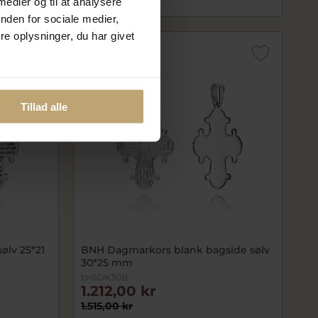
 medier og til at analysere
På lager
nden for sociale medier,
e oplysninger, du har givet
SALE
Tillad alle
ølv 25*21
BNH Dagmarkors blank bagside sølv
30*25 mm
bnSDK30B
1.212,00 kr
1.515,00 kr