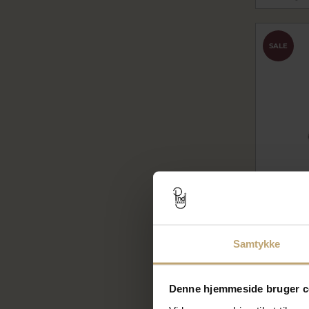
SALE
BNH Dagm
Samtykke
20*17 m
bnSDK20B
540,0
Denne hjemmeside bruger c
675,00 k