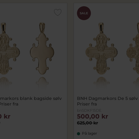
SALE
arkors blank bagside sølv
BNH Dagmarkors De 5 sølv 
riser fra
Priser fra
bnSDKF15DE
0 kr
500,00 kr
r
625,00 kr
På lager