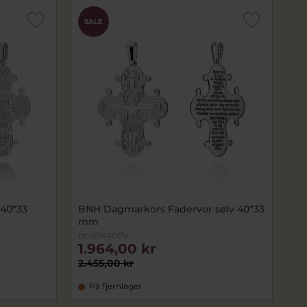
SALE
40*33
BNH Dagmarkors Fadervor sølv 40*33
mm
bnSDK40FV
1.964,00 kr
2.455,00 kr
På fjernlager