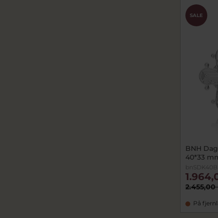
SALE
BNH Dagm
40*33 m
bnSDK40B
1.964,
2.455,00 
På fjern