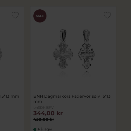
SALE
 15*13 mm
BNH Dagmarkors Fadervor sølv 15*13
mm
bnSDK15FV
344,00 kr
430,00 kr
På lager