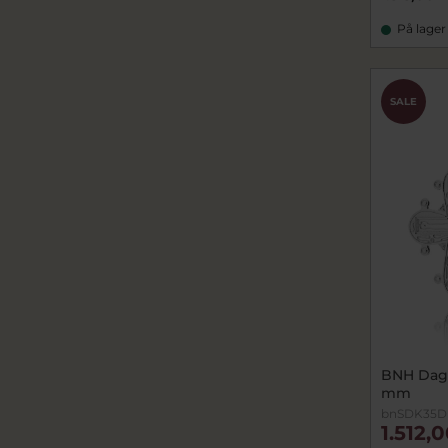
På lager
SALE
BNH Dagm
mm
bnSDK35D
1.512,