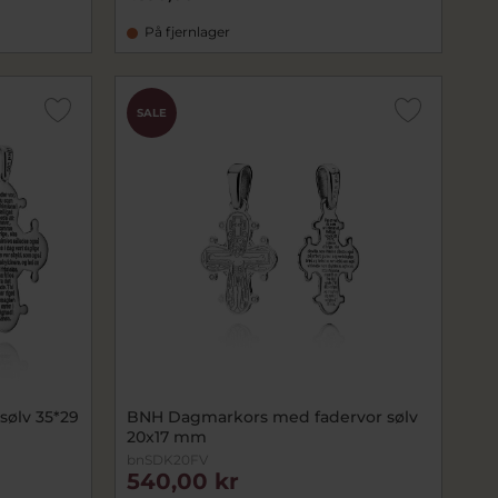
På fjernlager
SALE
ølv 35*29
BNH Dagmarkors med fadervor sølv
20x17 mm
bnSDK20FV
540,00 kr