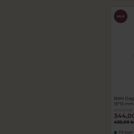
SALE
BNH Dagm
15*13 mm
bnSDK15B
344,0
430,00 k
På lager