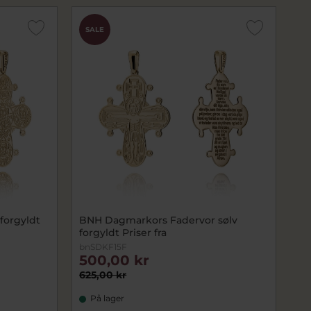
SALE
forgyldt
BNH Dagmarkors Fadervor sølv
forgyldt Priser fra
bnSDKF15F
500,00 kr
625,00 kr
På lager