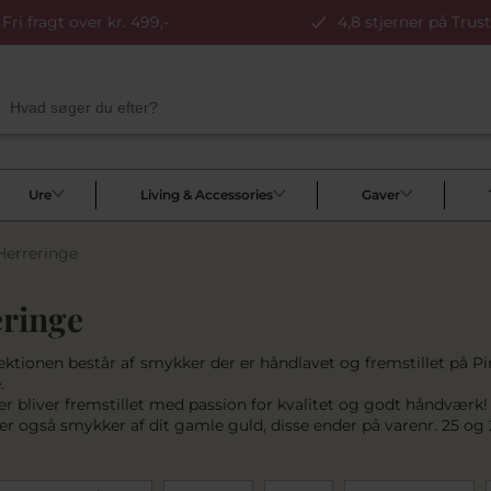
Fri fragt over kr. 499,-
4,8 stjerner på Trust
Ure
Living & Accessories
Gaver
Herreringe
ringe
lektionen består af smykker der er håndlavet og fremstillet på 
.
r bliver fremstillet med passion for kvalitet og godt håndværk!
ler også smykker af dit gamle guld, disse ender på varenr. 25 og 