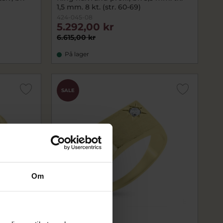
1,5 mm. 8 kt. (str. 60-69)
424-045-08
5.292,00 kr
6.615,00 kr
På lager
SALE
Om