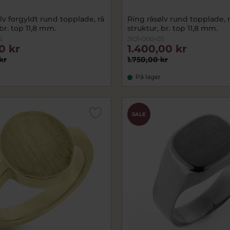
lv forgyldt rund topplade, rå
Ring råsølv rund topplade, 
 br. top 11,8 mm.
struktur, br. top 11,8 mm.
6
3101-000-05
00 kr
1.400,00 kr
kr
1.750,00 kr
På lager
SALE