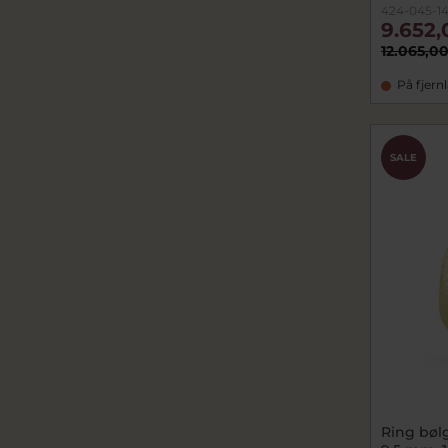
424-045-1
9.652,
12.065,00
På fjern
SALE
Ring bølg