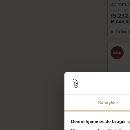
9,5 mm. 8
2658-000-
15.232
19.040,0
På fjern
SALE
Samtykke
Denne hjemmeside bruger c