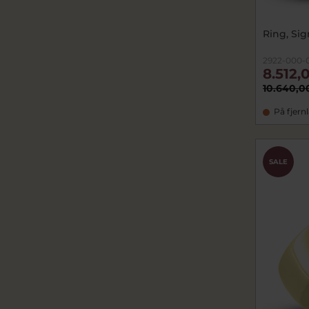
Ring, Sig
2922-000-
8.512,
10.640,0
På fjern
SALE