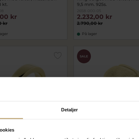
 kt.
9,5 mm. 925s.
08
2658-000-05
,00 kr
2.232,00 kr
0 kr
2.790,00 kr
lager
På lager
SALE
Detaljer
ookies