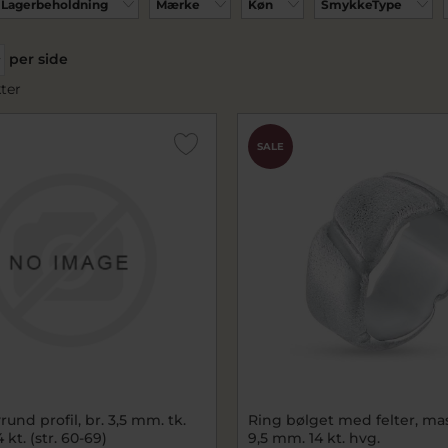
Lagerbeholdning
Mærke
Køn
SmykkeType
per side
ter
SALE
rund profil, br. 3,5 mm. tk.
Ring bølget med felter, mass
1,5 mm. 14 kt. (str. 60-69)
9,5 mm. 14 kt. hvg.