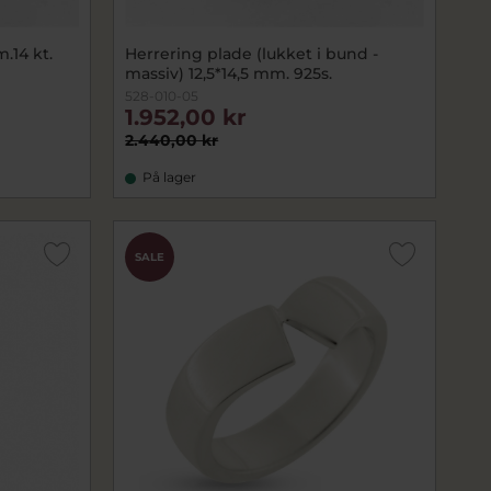
.14 kt.
Herrering plade (lukket i bund -
massiv) 12,5*14,5 mm. 925s.
528-010-05
1.952,00 kr
2.440,00 kr
På lager
SALE