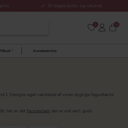
pilot
30 dages bytte- og returret
0
0
Tilbud
Kundeservice
Pind J. Designs eget værksted af vores dygtige fagudlærte
26, her er det
faconprisen
der er vist excl. guld.