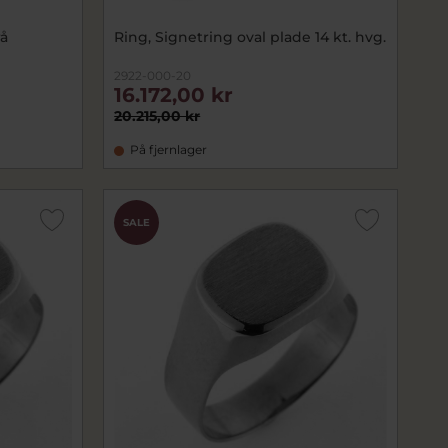
rå
Ring, Signetring oval plade 14 kt. hvg.
2922-000-20
16.172,00 kr
20.215,00 kr
På fjernlager
SALE