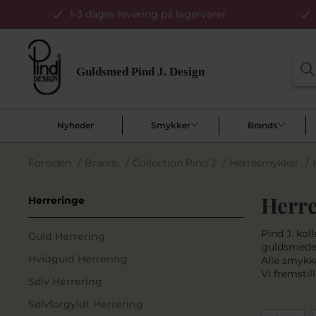
1-3 dages levering på lagervarer
Nyheder
Smykker
Brands
Forsiden
/
Brands
/
Collection Pind J
/
Herresmykker
/
Herre
Herreringe
Pind J. kol
Guld Herrering
guldsmede
Hvidguld Herrering
Alle smykke
Vi fremstil
Sølv Herrering
Sølvforgyldt Herrering