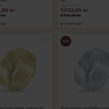
4 kt.
fra
14
2784-000-01
,00 kr
7.032,00 kr
0 kr
8.790,00 kr
lager
På fjernlager
SALE
et med felter, massiv, br.
Ring bølget med felter, mass