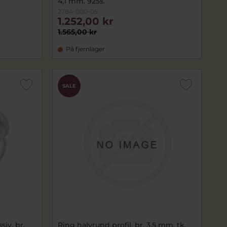
4,1 mm. 925s.
2784-000-05
1.252,00 kr
1.565,00 kr
På fjernlager
SALE
iv, br.
Ring halvrund profil, br. 3,5 mm. tk.