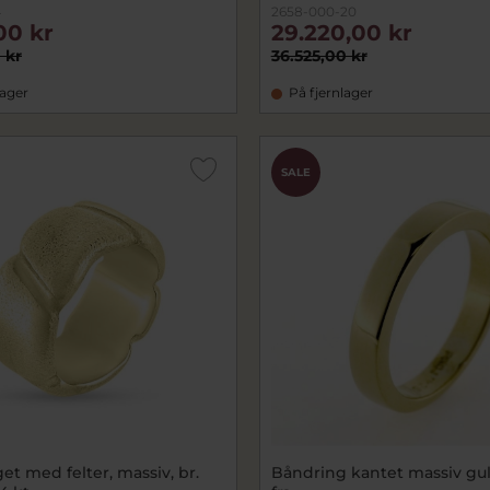
4
2658-000-20
00 kr
29.220,00 kr
 kr
36.525,00 kr
lager
På fjernlager
SALE
et med felter, massiv, br.
Båndring kantet massiv gul