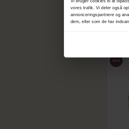
Vi bruger cookies til at tilpas
Båndring 
4,1 mm. 9
vores trafik. Vi deler også 
annonceringspartnere og anal
2784-000-
dem, eller som de har indsaml
1.360,
1.700,00 
På lager
SALE