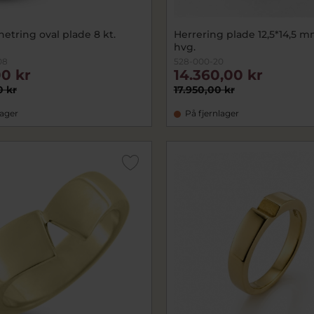
netring oval plade 8 kt.
Herrering plade 12,5*14,5 mm
hvg.
08
528-000-20
00 kr
14.360,00 kr
0 kr
17.950,00 kr
lager
På fjernlager