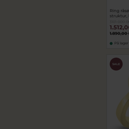
Ring råsø
struktur,
3101-000-0
1.512,
1.890,00 
På lager
SALE