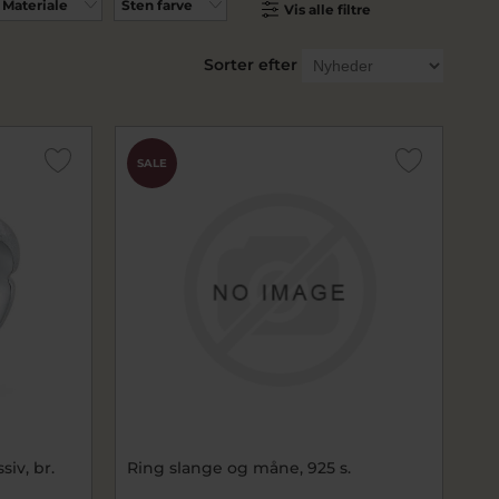
Materiale
Sten farve
Vis alle filtre
Sorter efter
SALE
iv, br.
Ring slange og måne, 925 s.