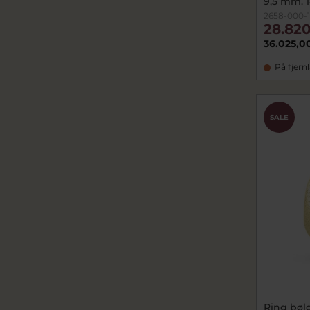
9,5 mm. 1
2658-000-
28.820
36.025,0
På fjern
SALE
Ring bølg