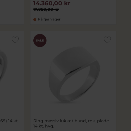
14.360,00 kr
17.950,00 kr
På fjernlager
SALE
69) 14 kt.
Ring massiv lukket bund, rek. plade
14 kt. hvg.