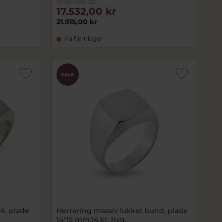
3045-000-20
17.532,00 kr
21.915,00 kr
På fjernlager
SALE
k. plade
Herrering massiv lukket bund, plade
14*15 mm.14 kt. hvg.