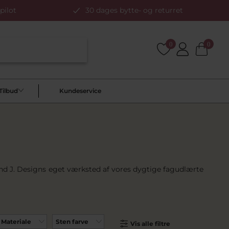
pilot
30 dages bytte- og returret
0
0
Tilbud
Kundeservice
Pind J. Designs eget værksted af vores dygtige fagudlærte
Materiale
Sten farve
Vis alle filtre