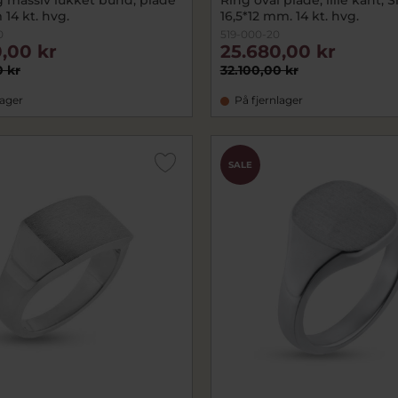
 14 kt. hvg.
16,5*12 mm. 14 kt. hvg.
0
519-000-20
,00 kr
25.680,00 kr
0 kr
32.100,00 kr
lager
På fjernlager
SALE