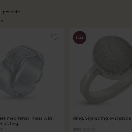
per side
er
SALE
et med felter, massiv, br.
Ring, Signetring oval plade 
4 kt. hvg.
20
2922-000-20