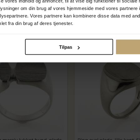
se vores indhold og annoncer, til at vise dig funktioner til sociale
14 kt. hvg.
hvidguld
oplysninger om din brug af vores hjemmeside med vores partnere i
0
530-000-20
,00 kr
21.292,00 kr
ysepartnere. Vores partnere kan kombinere disse data med andr
 kr
26.615,00 kr
et fra din brug af deres tjenester.
lager
På fjernlager
Tilpas
SALE
g massiv lukket bund, plade
Ring oval plade, lille kant, 