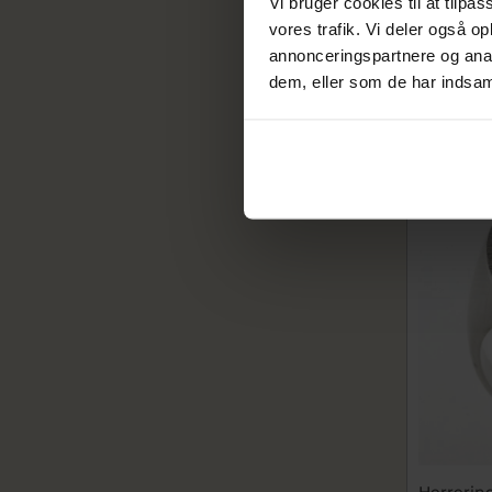
Vi bruger cookies til at tilpas
båndring 
vores trafik. Vi deler også 
526-000-2
17.520
annonceringspartnere og anal
21.900,00
dem, eller som de har indsaml
På fjern
SALE
Herrerin