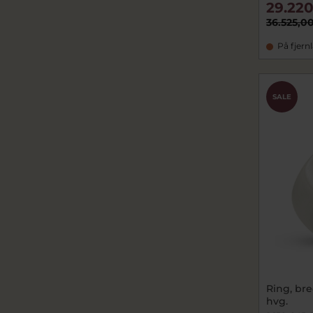
29.220
36.525,00
På fjern
SALE
Ring, bred. 7 mm. (
hvg.