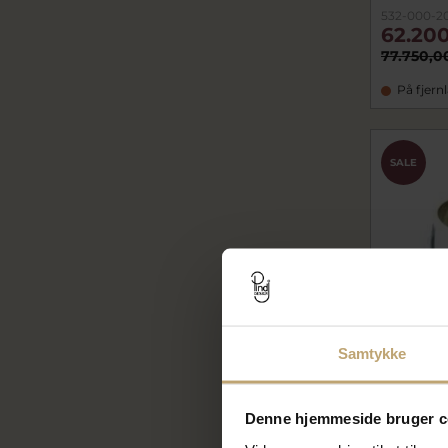
532-000-2
62.200
77.750,0
På fjern
SALE
Samtykke
Denne hjemmeside bruger c
Herrerin