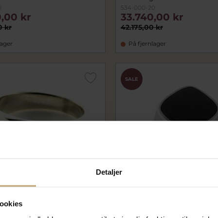
0
534-000-20
,00 kr
33.740,00 kr
0 kr
42.175,00 kr
lager
På fjernlager
SALE
Detaljer
ookies
g massiv, plade 6*6 mm.,
Herrering med onyx sten i 1