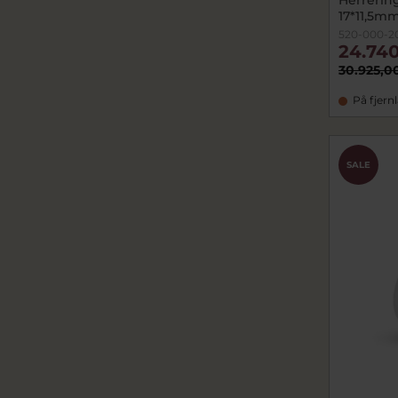
17*11,5mm
520-000-2
24.740
30.925,0
På fjern
SALE