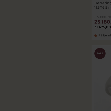
Herrerin
11,5*16,5 
515-000-20
25.180
31.475,00
På fjern
SALE