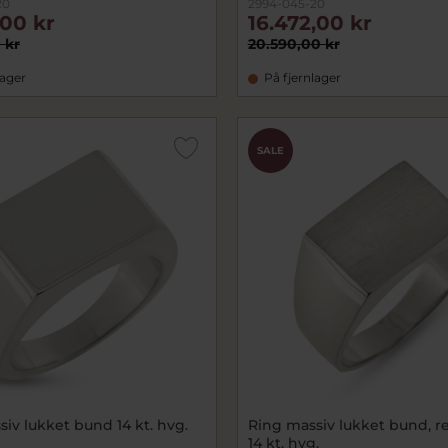
20
2994-045-20
,00 kr
16.472,00 kr
 kr
20.590,00 kr
lager
På fjernlager
SALE
iv lukket bund 14 kt. hvg.
Ring massiv lukket bund, re
14 kt. hvg.