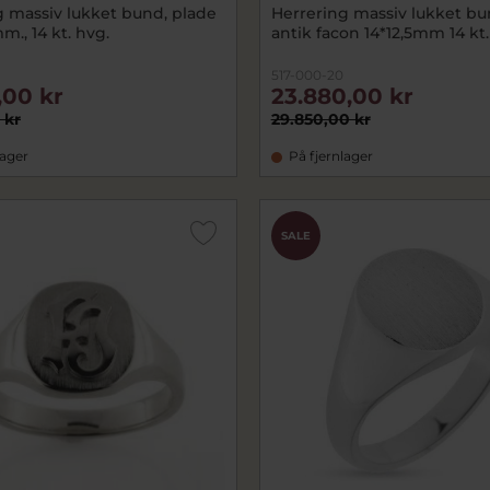
g massiv lukket bund, plade
Herrering massiv lukket bu
mm., 14 kt. hvg.
antik facon 14*12,5mm 14 kt.
517-000-20
,00 kr
23.880,00 kr
 kr
29.850,00 kr
lager
På fjernlager
SALE