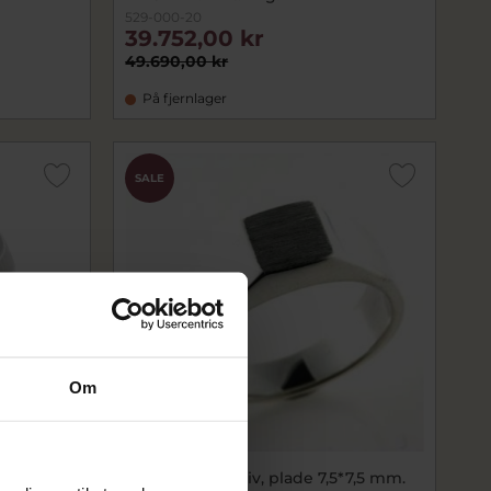
529-000-20
39.752,00 kr
49.690,00 kr
På fjernlager
SALE
Om
4 kt.
Herrering massiv, plade 7,5*7,5 mm.