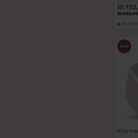
2650-045-
15.732
19.665,00
På fjern
SALE
Ring mass