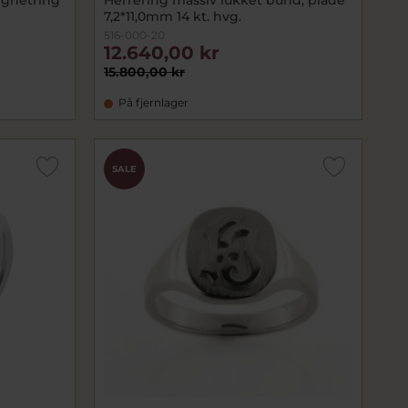
7,2*11,0mm 14 kt. hvg.
516-000-20
12.640,00 kr
15.800,00 kr
På fjernlager
SALE