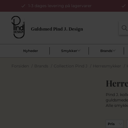
1-3 dages levering på lagervarer
Nyheder
Smykker
Brands
Forsiden
/
Brands
/
Collection Pind J
/
Herresmykker
/
Herre
Pind J. kol
guldsmede
Alle smykke
Pris