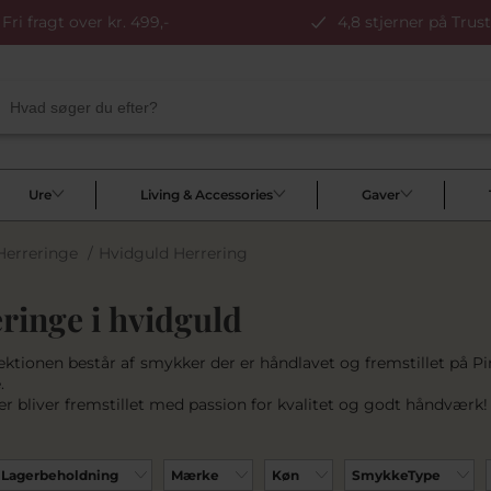
Fri fragt over kr. 499,-
4,8 stjerner på Trust
Ure
Living & Accessories
Gaver
Herreringe
/
Hvidguld Herrering
ringe i hvidguld
lektionen består af smykker der er håndlavet og fremstillet på 
.
r bliver fremstillet med passion for kvalitet og godt håndværk!
Lagerbeholdning
Mærke
Køn
SmykkeType