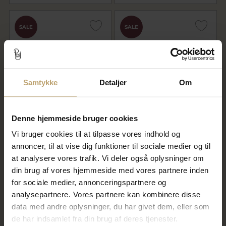
SALE
SALE
Samtykke
Detaljer
Om
Denne hjemmeside bruger cookies
Ring 2 hjerter 14 kt. hvg. Priser
Ring hjerter, massiv, 2 hjerter
fra
925s (hjertering)
Vi bruger cookies til at tilpasse vores indhold og
9.520,00 kr
880,00 kr
annoncer, til at vise dig funktioner til sociale medier og til
11.900,00 kr
1.100,00 kr
at analysere vores trafik. Vi deler også oplysninger om
På lager
På lager
din brug af vores hjemmeside med vores partnere inden
for sociale medier, annonceringspartnere og
analysepartnere. Vores partnere kan kombinere disse
SALE
SALE
data med andre oplysninger, du har givet dem, eller som
de har indsamlet fra din brug af deres tjenester.