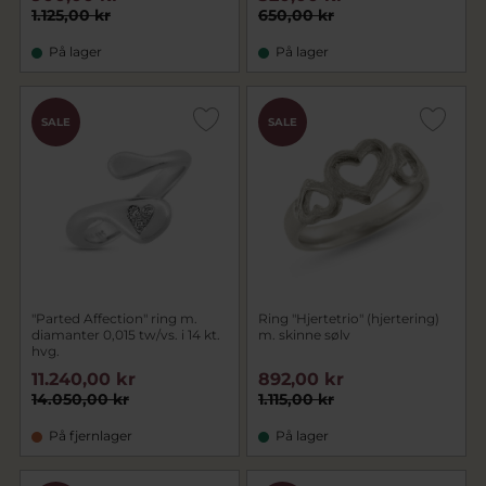
1.125,00 kr
650,00 kr
På lager
På lager
SALE
SALE
"Parted Affection" ring m.
Ring "Hjertetrio" (hjertering)
diamanter 0,015 tw/vs. i 14 kt.
m. skinne sølv
hvg.
11.240,00 kr
892,00 kr
14.050,00 kr
1.115,00 kr
På fjernlager
På lager