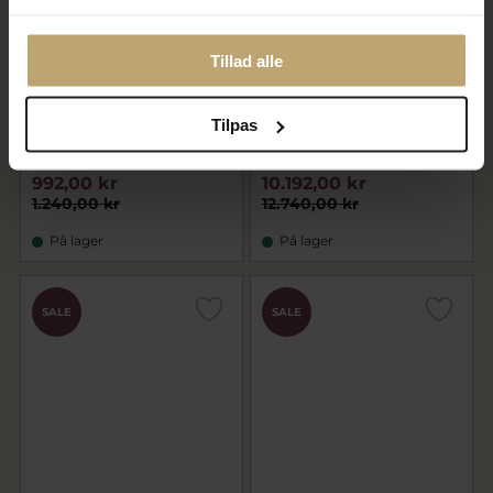
Tillad alle
Tilpas
Ring hjerter, massiv, 2 hjerter
Ring hjerter, massiv
925s forgyldt (hjertering)
(hjertering). Priser fra
992,00 kr
10.192,00 kr
1.240,00 kr
12.740,00 kr
På lager
På lager
SALE
SALE