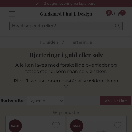
1-3 dages levering på lagervarer
0
0
Forsiden
/
Hjerteringe
Hjerteringe i guld eller sølv
Alle kan laves med forskellige overflader og
fattes stene, som man selv ønsker.
Pind J. kollektionen består af smykker der er
håndlavet og fremstillet på Pind J. Designs eget
værksted af vores dygtige fagudlærte
guldsmede.
Sorter efter
Vis alle filtre
Alle smykker bliver fremstillet med passion for
56 produkter
kvalitet og godt håndværk!
Vi fremstiller også smykker af dit gamle guld,
disse ender på
varenr. 25 og 26
, her er det
SALE
SALE