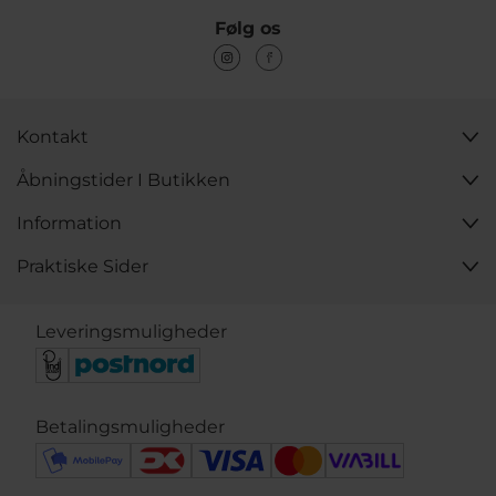
Udforsk vores kollektion
Følg os
Oplev vores håndlavede kollektion af hjerteringe og
find det smykke, der bedst afspejler din stil og følelser.
Besøg os i butikken eller her på siden, og lad dig
inspirere af vores unikke udvalg af hjerteringe, der
kombinerer kvalitet, design og dyb betydning.
Kontakt
Åbningstider I Butikken
Information
Praktiske Sider
Leveringsmuligheder
Betalingsmuligheder