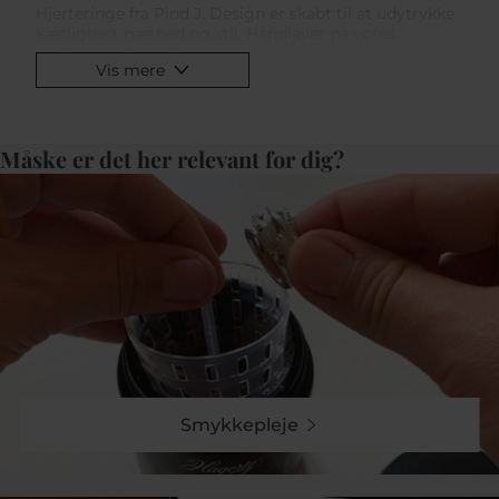
Hjerteringe fra Pind J. Design er skabt til at udytrykke
kærlighed, nærhed og stil. Håndlavet på vores
værksted i Svendborg forener hver ring tidsløs
Vis mere
elegance med moderne design. Disse ringe er ikke
blot smykker, men meningsfulde symboler, der kan
bæres som en daglig påmindelse om de særlige bånd,
du deler med en, du holder af.
Måske er det her relevant for dig?
Et bredt udvalg af unikke designs
Vores kollektion af hjerte byder på et alsidigt udvalg af
stilarter og materialer, der passer til enhver smag. Fra
enkle og minimalistiske ringe til mere detaljerede
designs med funklende ædelstene - her finder du det
perfekte smykke til både hverdag og fest. Materialerne
spænder fra guld og sølv til forgyldt sølv, så du kan
vælge en hjerte, der matcher din personlige stil.
Designet til at holde
Smykkepleje
Hver hjertering er fremstillet med fokus på kvalitet og
komfort. Vi anvender kun materialer af højeste
standard, hvilket sikrer, at din ring holder sig smuk i