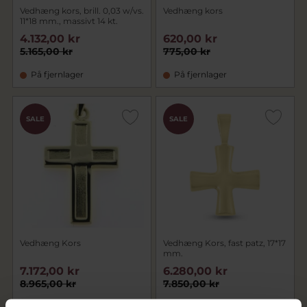
Vedhæng kors, brill. 0,03 w/vs.
Vedhæng kors
11*18 mm., massivt 14 kt.
4.132,00 kr
620,00 kr
5.165,00 kr
775,00 kr
På fjernlager
På fjernlager
SALE
SALE
Vedhæng Kors
Vedhæng Kors, fast patz, 17*17
mm.
7.172,00 kr
6.280,00 kr
8.965,00 kr
7.850,00 kr
På lager
På fjernlager