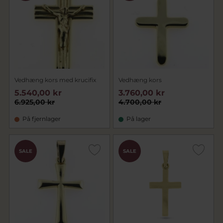
guldsmede.
Alle smykker bliver fremstillet med passion
for kvalitet og godt håndværk!
Find en kæde som passer til dit vedhæng
HVIDGULDSKÆDER
,
GULDKÆDER
og
SØLVKÆDER
Vedhæng kors med krucifix
Vedhæng kors
5.540,00 kr
3.760,00 kr
6.925,00 kr
4.700,00 kr
På fjernlager
På lager
SALE
SALE