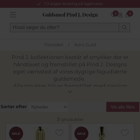
1-3 dages levering på lagervarer
0
0
Forsiden
/
Kors Guld
Pind J. kollektionen består af smykker der er
håndlavet og fremstillet på Pind J. Designs
eget værksted af vores dygtige fagudlærte
guldsmede.
Alle smykker bliver fremstillet med passion
for kvalitet og godt håndværk!
Vi fremstiller også smykker af dit gamle
Sorter efter
guld, disse ender på
varenr. 25 og 26
, her er
Vis alle filtre
det
faconprisen
der er vist excl. guld. Pind J.
31 produkter
kollektionen består af smykker der er
håndlavet og fremstillet på Pind J. Designs
SALE
SALE
eget værksted af vores dygtige fagudlærte