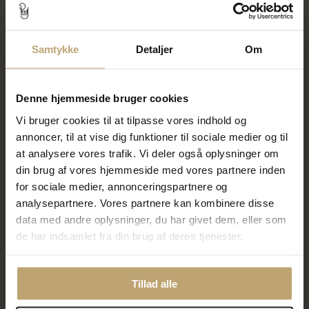
SALE
SALE
Samtykke
Detaljer
Om
Denne hjemmeside bruger cookies
Vi bruger cookies til at tilpasse vores indhold og
annoncer, til at vise dig funktioner til sociale medier og til
at analysere vores trafik. Vi deler også oplysninger om
din brug af vores hjemmeside med vores partnere inden
Vedhæng kors 10*14 m/m.
Vedhæng Dagmarkors,
massivt 35*30 m/m.
for sociale medier, annonceringspartnere og
1.192,00 kr
9.300,00 kr
analysepartnere. Vores partnere kan kombinere disse
1.490,00 kr
11.625,00 kr
data med andre oplysninger, du har givet dem, eller som
På fjernlager
På lager
de har indsamlet fra din brug af deres tjenester.
SALE
SALE
Tillad alle