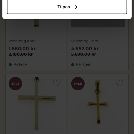
Tilpas
Vedhæng Kors
Vedhæng Kors
1.680,00 kr
4.552,00 kr
2.100,00 kr
5.690,00 kr
På lager
På lager
SALE
SALE