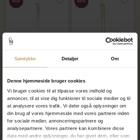
SALE
SALE
Jane Kønig Big Night Magic
Jane Kønig Night Magic
Samtykke
Detaljer
Om
ørering sølv (1 stk.)
ørering forgyldt sølv (1 stk.)
360,00 kr
360,00 kr
450,00 kr
450,00 kr
Denne hjemmeside bruger cookies
På lager
På fjernlager
Vi bruger cookies til at tilpasse vores indhold og
annoncer, til at vise dig funktioner til sociale medier og til
at analysere vores trafik. Vi deler også oplysninger om
SALE
din brug af vores hjemmeside med vores partnere inden
for sociale medier, annonceringspartnere og
analysepartnere. Vores partnere kan kombinere disse
data med andre oplysninger, du har givet dem, eller som