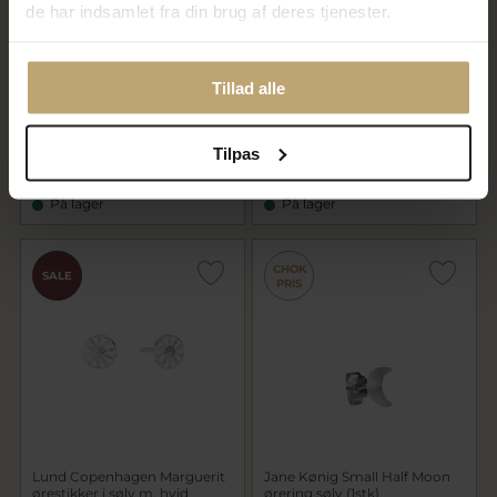
de har indsamlet fra din brug af deres tjenester.
Jane Kønig Night Magic
Studio Z "Shore" armbånd
Tillad alle
ørering sølv (1 stk.)
sølv forgyldt med
ferskvandsperler (17-19 cm)
280,00 kr
Tilpas
495,00 kr
350,00 kr
På lager
På lager
CHOK
CHOK
SALE
PRIS
PRIS
Lund Copenhagen Marguerit
Jane Kønig Small Half Moon
ørestikker i sølv m. hvid
ørering sølv (1stk)