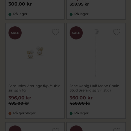
300,00 kr
399,95 kr
På lager
På lager
SALE
SALE
Scrouples Øreringe fkp./cubic
Jane Kønig Half Moon Chain
zir. sølv fg.
Stud ørering sølv (1 stk.)
396,00 kr
360,00 kr
495,00 kr
450,00 kr
På fjernlager
På lager