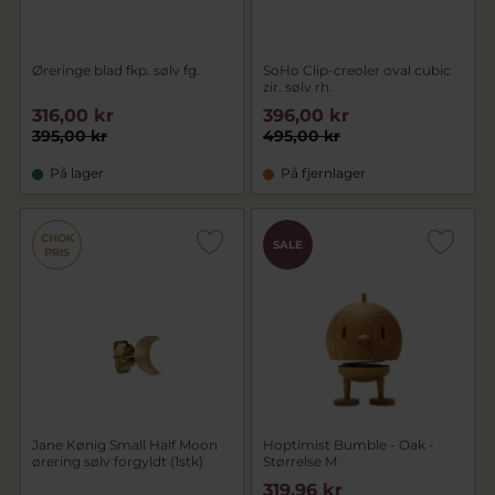
Øreringe blad fkp. sølv fg.
SoHo Clip-creoler oval cubic
zir. sølv rh.
316,00 kr
396,00 kr
395,00 kr
495,00 kr
På lager
På fjernlager
CHOK
SALE
PRIS
Jane Kønig Small Half Moon
Hoptimist Bumble - Oak -
ørering sølv forgyldt (1stk)
Størrelse M
319,96 kr