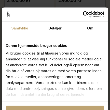
2.400,00 kr
2.400,00 kr
På lager
På fjernlager
Samtykke
Detaljer
Om
Denne hjemmeside bruger cookies
Vi bruger cookies til at tilpasse vores indhold og
annoncer, til at vise dig funktioner til sociale medier og til
at analysere vores trafik. Vi deler også oplysninger om
Julie Sandlau Primini Milky
Julie Sandlau Primini Sapphire
din brug af vores hjemmeside med vores partnere inden
Rose armbånd forgyldt sølv
Blue armbånd forgyldt sølv
for sociale medier, annonceringspartnere og
rosa krystal
safirblå krystal
analysepartnere. Vores partnere kan kombinere disse
2.400,00 kr
2.400,00 kr
data med andre oplysninger, du har givet dem, eller som
de har indsamlet fra din brug af deres tjenester.
På lager
På lager