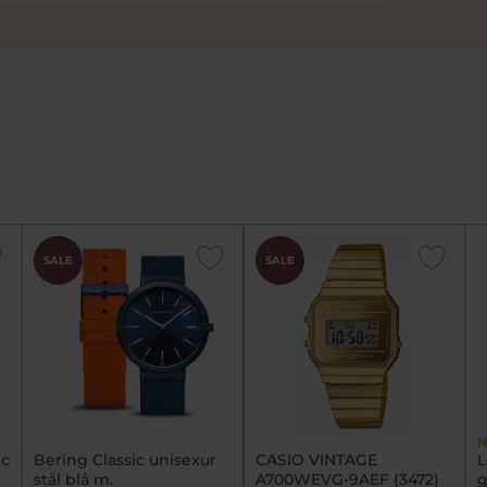
SALE
SALE
N
ic
Bering Classic unisexur
CASIO VINTAGE
L
stål blå m.
A700WEVG-9AEF (3472)
g