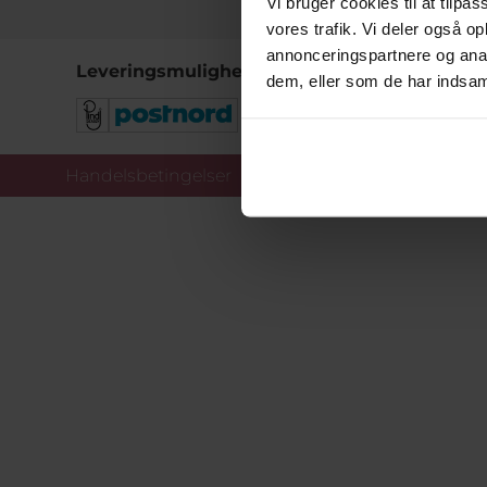
Vi bruger cookies til at tilpas
vores trafik. Vi deler også 
annonceringspartnere og anal
Leveringsmuligheder
dem, eller som de har indsaml
Handelsbetingelser
Co
Copy