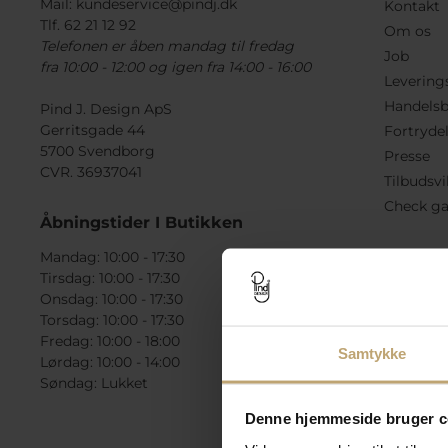
Mail:
kundeservice@pindj.dk
Kontakt
Tlf. 62 21 12 92
Om os
Telefonen er åben mandag til fredag
Job
fra 10:00 - 12:00 og igen fra 14:00 - 16:00
Levering
Handelsb
Pind J. Design ApS
Gerritsgade 44
Fortryde
5700 Svendborg
Presse
CVR. 36937041
Tilbudsvi
Check ga
Åbningstider I Butikken
Mandag: 10:00 - 17:30
Tirsdag: 10:00 - 17:30
Onsdag: 10:00 - 17:30
Torsdag: 10:00 - 17:30
Fredag: 10:00 - 18:00
Samtykke
Lørdag: 10:00 - 14:00
Søndag: Lukket
Denne hjemmeside bruger c