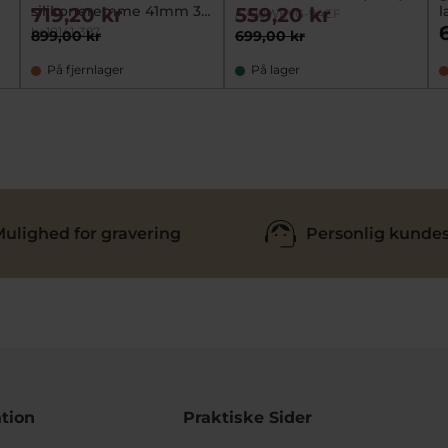
silikoneremme 41mm 3
l
719,20 kr
559,20 kr
A700WEVG-9AEF
bar
be10141-397
R
899,00 kr
699,00 kr
På fjernlager
På lager
ulighed for gravering
Personlig kundes
tion
Praktiske Sider