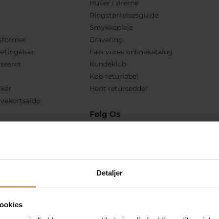
Huller i ørerne
Ringstørrelsesguide
Smykkepleje
sformer
Gravering
etingelser
Læs vores onlinekatalog
lsesret
Kundeklub
Køb returlabel
lkår
Hent returseddel
vekortsaldo
Følg Os
Detaljer
ookies