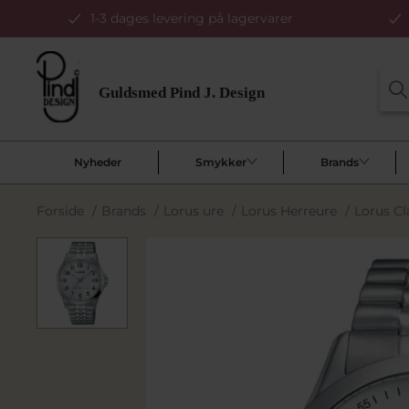
1-3 dages levering på lagervarer
Nyheder
Smykker
Brands
Forside
/
Brands
/
Lorus ure
/
Lorus Herreure
/
Lorus Cl