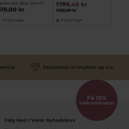
æderrem 5bar 29mm
41mm
1.198,40 kr
619,00 kr
H940RX-9
daF20669-2
1.123,50 kr
På fjernlager
På fjernlager
ervice
Reparation af smykker og ure
Få 15%
velkomstrabat
Følg Med I Vores Nyhedsbrev