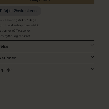
Tilføj til Ønskeskyen
er - Leveringstid, 1-3 dage
agt til pakkeshop over 499 kr.
 stjerner på Trustpilot
es bytte- og returret
velse
kationer
epleje