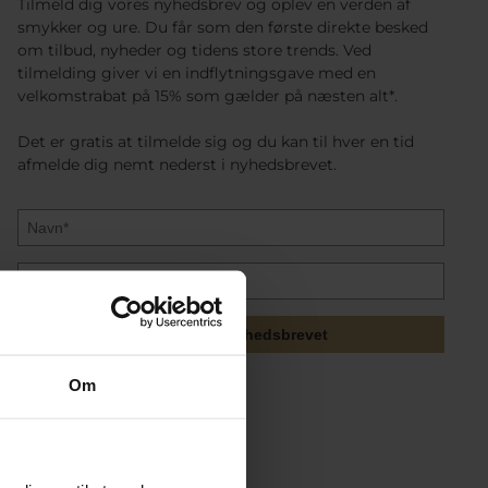
Tilmeld dig vores nyhedsbrev og oplev en verden af
smykker og ure. Du får som den første direkte besked
om tilbud, nyheder og tidens store trends. Ved
tilmelding giver vi en indflytningsgave med en
velkomstrabat på 15% som gælder på næsten alt*.
Det er gratis at tilmelde sig og du kan til hver en tid
afmelde dig nemt nederst i nyhedsbrevet.
Tilmeld mig nyhedsbrevet
Om