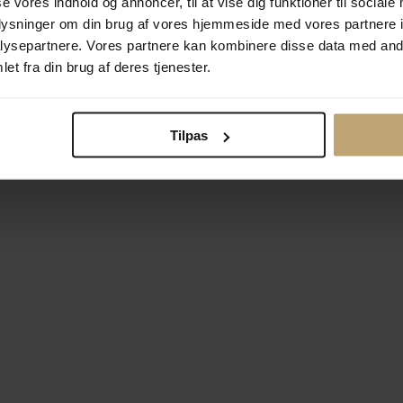
se vores indhold og annoncer, til at vise dig funktioner til sociale
oplysninger om din brug af vores hjemmeside med vores partnere i
ysepartnere. Vores partnere kan kombinere disse data med andr
Betalingsmuligheder
Si
et fra din brug af deres tjenester.
Tilpas
okiepolitik
Ændr cookie-indsti
right © 2026 Pind J. Design Guldsmedie. Alle rettigheder forbeh