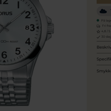
På lag
Fri fr
4,8 / 5
30 dag
Beskri
Specifi
Smykk