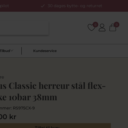
pilot
30 dages bytte- og returret
0
0
Tilbud
Kundeservice
re
s Classic herreur stål flex-
ke 10bar 38mm
mmer:
RS975CX-9
00 kr
Tilføj til kurv