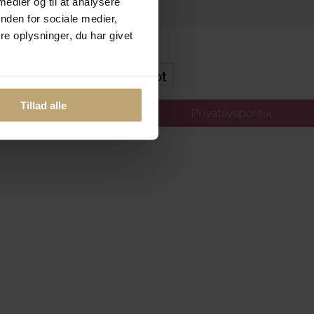
 medier og til at analysere
nden for sociale medier,
e oplysninger, du har givet
kker Og Tryg E-Handel
Tillad alle
llinger
Privatlivspolitik
oldt.