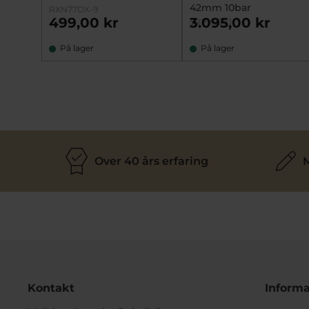
42mm 10bar
RXN77DX-9
499,00 kr
3.095,00 kr
SRPK99K1
På lager
På lager
Over 40 års erfaring
M
Kontakt
Informa