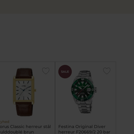
CHOK
SALE
PRIS
yhed
orus Classic herreur stål
Festina Original Diver
ulddoublé brun
herreur F20669/2 20 bar