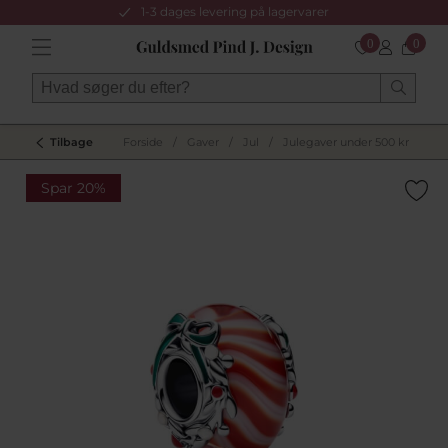
1-3 dages levering på lagervarer
0
0
Tilbage
Forside
/
Gaver
/
Jul
/
Julegaver under 500 kr
/
Spar 20%