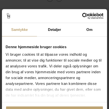
Kontakt
Åbningstider I Butikken
Samtykke
Detaljer
Om
Information
Praktiske Sider
Denne hjemmeside bruger cookies
Vi bruger cookies til at tilpasse vores indhold og
Leveringsmuligheder
annoncer, til at vise dig funktioner til sociale medier og til
at analysere vores trafik. Vi deler også oplysninger om
din brug af vores hjemmeside med vores partnere inden
for sociale medier, annonceringspartnere og
Betalingsmuligheder
analysepartnere. Vores partnere kan kombinere disse
data med andre oplysninger, du har givet dem, eller som
de har indsamlet fra din brug af deres tjenester.
Sikker Og Tryg E-Handel