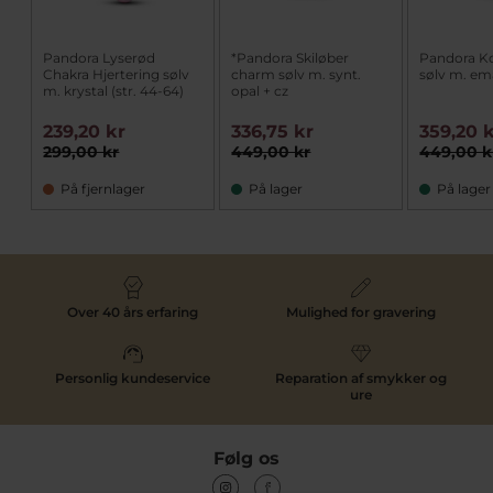
Pandora Lyserød
*Pandora Skiløber
Pandora Ko
Chakra Hjertering sølv
charm sølv m. synt.
sølv m. em
m. krystal (str. 44-64)
opal + cz
239,20 kr
336,75 kr
359,20 
299,00 kr
449,00 kr
449,00 k
På fjernlager
På lager
På lager
Over 40 års erfaring
Mulighed for gravering
Personlig kundeservice
Reparation af smykker og
ure
Følg os