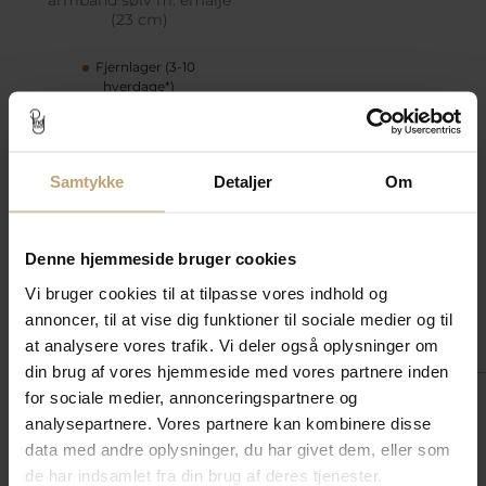
(23 cm)
Fjernlager (3-10
hverdage*)
Vejl. pris
749,00 kr
Spar 149,80 kr
Pris:
599,20 kr
Samtykke
Detaljer
Om
Tilføj til kurv
Tilføj til
Ønskeskyen
Denne hjemmeside bruger cookies
Vi bruger cookies til at tilpasse vores indhold og
annoncer, til at vise dig funktioner til sociale medier og til
Match med
at analysere vores trafik. Vi deler også oplysninger om
din brug af vores hjemmeside med vores partnere inden
for sociale medier, annonceringspartnere og
SALE
SALE
SALE
analysepartnere. Vores partnere kan kombinere disse
data med andre oplysninger, du har givet dem, eller som
de har indsamlet fra din brug af deres tjenester.