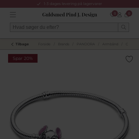
1-3 dages levering på lagervarer
0
0
Tilbage
Forside
/
Brands
/
PANDORA
/
Armbånd
/
Charma
Spar 20%