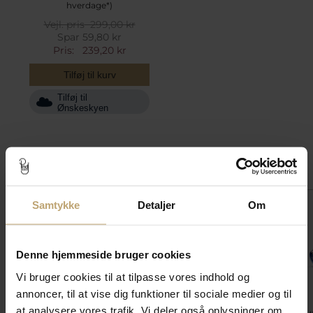
hverdage*)
Vejl. pris
299,00 kr
Spar 59,80 kr
Pris:
239,20 kr
Tilføj til kurv
Tilføj til
Ønskeskyen
Match med
Samtykke
Detaljer
Om
SALE
SALE
SALE
Denne hjemmeside bruger cookies
Vi bruger cookies til at tilpasse vores indhold og
annoncer, til at vise dig funktioner til sociale medier og til
at analysere vores trafik. Vi deler også oplysninger om