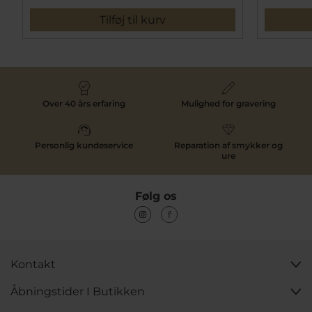
Tilføj til kurv
Over 40 års erfaring
Mulighed for gravering
Personlig kundeservice
Reparation af smykker og
ure
Følg os
Kontakt
Åbningstider I Butikken