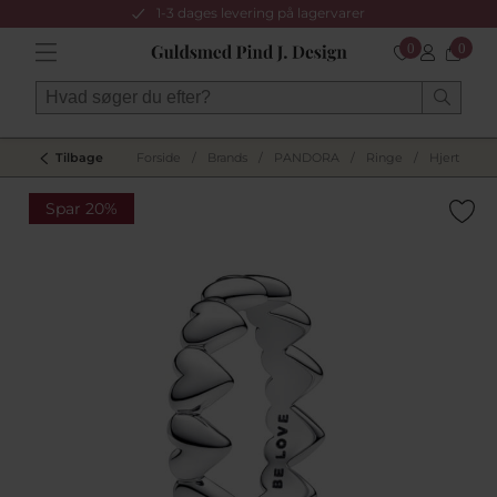
1-3 dages levering på lagervarer
0
0
Tilbage
Forside
/
Brands
/
PANDORA
/
Ringe
/
Hjertering
Spar 20%