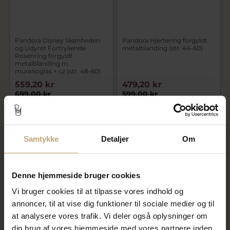
Pandora Disney Skønheden
Pandora Hjertering forgyldt
og Udyret Fortryllende
metalblanding (str. 44-60)
Rosenring forgyldt
metalblanding m.
muranoglas + cz (str. 48-60)
559,20 kr
479,20 kr
699,00 kr
599,00 kr
På lager
På lager
Samtykke
Detaljer
Om
SALE
SALE
Denne hjemmeside bruger cookies
Vi bruger cookies til at tilpasse vores indhold og
annoncer, til at vise dig funktioner til sociale medier og til
at analysere vores trafik. Vi deler også oplysninger om
din brug af vores hjemmeside med vores partnere inden