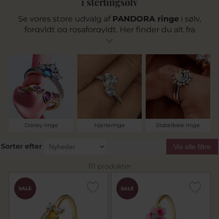
i sterlingsølv
Se vores store udvalg af
PANDORA ringe
i sølv,
forgyldt og rosaforgyldt. Her finder du alt fra
elegante
PANDORA sølv ringe
til ringe med
zirkoniasten, symboler og unikke detaljer.
Uanset om du søger en romantisk gave eller en
stilfuld hverdagsring, finder du den hos Pind J.
Design – autoriseret PANDORA forhandler med
hurtig levering og fremragende anmeldelser.
Disney ringe
Hjerteringe
Stabelbare ringe
Sorter efter
Vis alle filtre
111 produkter
SALE
SALE