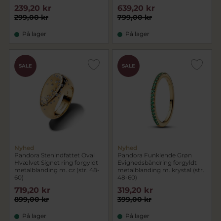
239,20 kr
639,20 kr
299,00 kr
799,00 kr
På lager
På lager
SALE
SALE
Nyhed
Nyhed
Pandora Stenindfattet Oval
Pandora Funklende Grøn
Hvælvet Signet ring forgyldt
Evighedsbåndring forgyldt
metalblanding m. cz (str. 48-
metalblanding m. krystal (str.
60)
48-60)
719,20 kr
319,20 kr
899,00 kr
399,00 kr
På lager
På lager