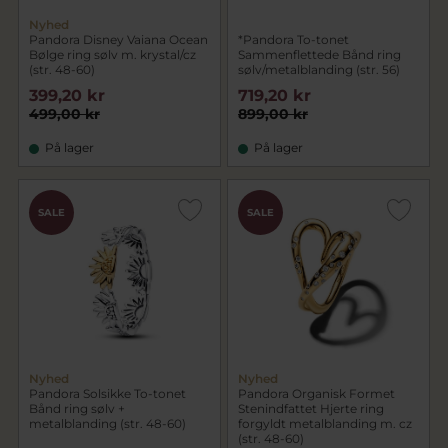
Nyhed
Pandora Disney Vaiana Ocean
*Pandora To-tonet
Bølge ring sølv m. krystal/cz
Sammenflettede Bånd ring
(str. 48-60)
sølv/metalblanding (str. 56)
399,20 kr
719,20 kr
499,00 kr
899,00 kr
På lager
På lager
SALE
SALE
Nyhed
Nyhed
Pandora Solsikke To-tonet
Pandora Organisk Formet
Bånd ring sølv +
Stenindfattet Hjerte ring
metalblanding (str. 48-60)
forgyldt metalblanding m. cz
(str. 48-60)