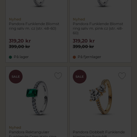
Nyhed
Nyhed
Pandora Funklende Blomst
Pandora Funklende Blomst
ring sølv m. cz (str. 48-60)
ring sølv m. pink cz (str. 48-
60)
319,20 kr
319,20 kr
399,00 kr
399,00 kr
På lager
På fjernlager
SALE
SALE
Nyhed
Pandora Rektangulær
Pandora Dobbelt Funklende
Funklende Grøn Halo ring
Hjertering forgyldt