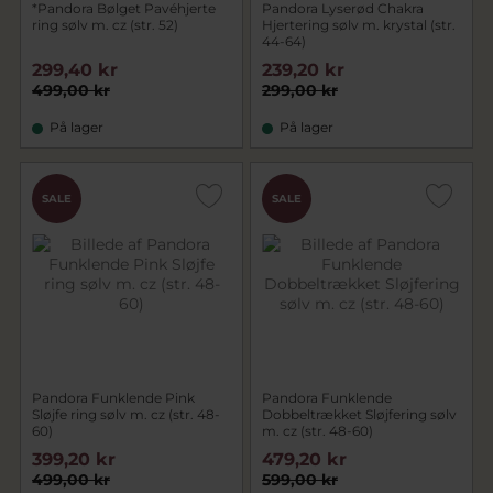
*Pandora Bølget Pavéhjerte
Pandora Lyserød Chakra
ring sølv m. cz (str. 52)
Hjertering sølv m. krystal (str.
44-64)
299,40 kr
239,20 kr
499,00 kr
299,00 kr
På lager
På lager
SALE
SALE
Pandora Funklende Pink
Pandora Funklende
Sløjfe ring sølv m. cz (str. 48-
Dobbeltrækket Sløjfering sølv
60)
m. cz (str. 48-60)
399,20 kr
479,20 kr
499,00 kr
599,00 kr