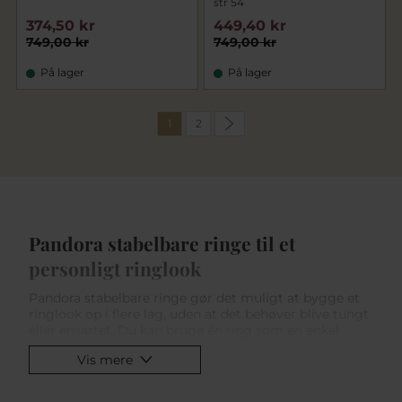
str 54
374,50 kr
449,40 kr
749,00 kr
749,00 kr
På lager
På lager
1
2
Pandora stabelbare ringe til et
personligt ringlook
Pandora stabelbare ringe gør det muligt at bygge et
ringlook op i flere lag, uden at det behøver blive tungt
eller ensartet. Du kan bruge én ring som en enkel
detalje eller kombinere flere ringe på samme finger
Vis mere
for et mere personligt udtryk.
Hos Pind J. Design finder du Pandora stabelbare ringe