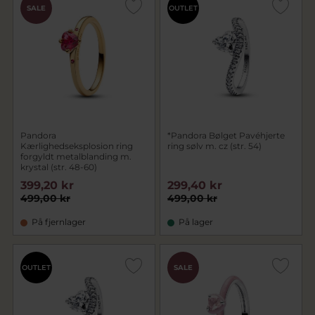
SALE
OUTLET
Pandora
*Pandora Bølget Pavéhjerte
Kærlighedseksplosion ring
ring sølv m. cz (str. 54)
forgyldt metalblanding m.
krystal (str. 48-60)
399,20 kr
299,40 kr
499,00 kr
499,00 kr
På fjernlager
På lager
OUTLET
SALE