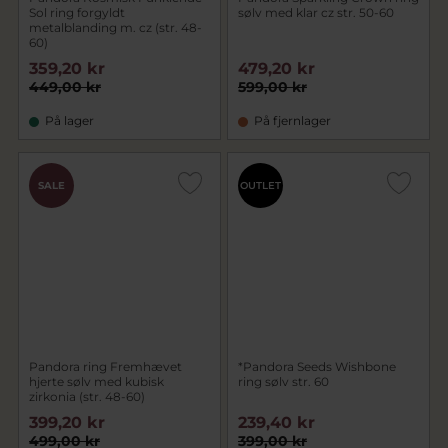
Sol ring forgyldt
sølv med klar cz str. 50-60
metalblanding m. cz (str. 48-
60)
359,20 kr
479,20 kr
449,00 kr
599,00 kr
På lager
På fjernlager
SALE
OUTLET
Pandora ring Fremhævet
*Pandora Seeds Wishbone
hjerte sølv med kubisk
ring sølv str. 60
zirkonia (str. 48-60)
399,20 kr
239,40 kr
499,00 kr
399,00 kr