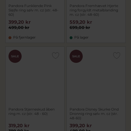
Pandora Funklende Pink
Pandora Fremhævet Hjerte
Sløjfe ring sølv m. cz (str. 48-
ring forgyldt metalblanding
60)
m. cz (str. 48-60)
399,20 kr
559,20 kr
499,00 kr
699,00 kr
På fjernlager
På lager
SALE
SALE
Pandora Stjerneskud åben
Pandora Disney Skurke Ond
ring m. cz (str. 48 - 60)
Dronnig ring sølv m. cz (str.
48-60)
319,20 kr
399,20 kr