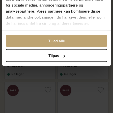
SALE
SALE
for sociale medier, annonceringspartnere og
analysepartnere. Vores partnere kan kombinere disse
data med andre oplysninger, du har givet dem, eller som
de har indsamlet fra din brug af deres tjenester.
Tillad alle
Pandora Organisk Formet
Pandora Organisk Formede
ring sølv (str. 48-60)
Stabelbare ringe sølv (str. 48-
60)
Tilpas
199,20 kr
599,20 kr
249,00 kr
749,00 kr
På lager
På lager
SALE
SALE