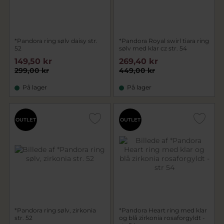
*Pandora ring sølv daisy str.
*Pandora Royal swirl tiara ring
52
sølv med klar cz str. 54
149,50 kr
269,40 kr
299,00 kr
449,00 kr
På lager
På lager
OUTLET
OUTLET
*Pandora ring sølv, zirkonia
*Pandora Heart ring med klar
str. 52
og blå zirkonia rosaforgyldt -