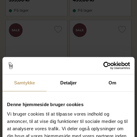
399,00 kr
499,00 kr
På lager
På lager
SALE
SALE
Samtykke
Detaljer
Om
Pandora Række af Hjerter
Pandora Række af Hjerter
ring forgyldt metalblanding
ring sølv (str. 48-60)
(str. 48-60)
359,20 kr
239,20 kr
Denne hjemmeside bruger cookies
449,00 kr
299,00 kr
Vi bruger cookies til at tilpasse vores indhold og
På lager
På lager
annoncer, til at vise dig funktioner til sociale medier og til
at analysere vores trafik. Vi deler også oplysninger om
din brug af vores hjemmeside med vores partnere inden