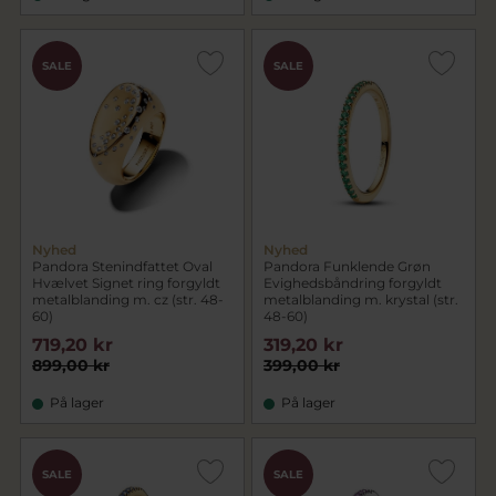
SALE
SALE
Nyhed
Nyhed
Pandora Stenindfattet Oval
Pandora Funklende Grøn
Hvælvet Signet ring forgyldt
Evighedsbåndring forgyldt
metalblanding m. cz (str. 48-
metalblanding m. krystal (str.
60)
48-60)
719,20 kr
319,20 kr
899,00 kr
399,00 kr
På lager
På lager
SALE
SALE