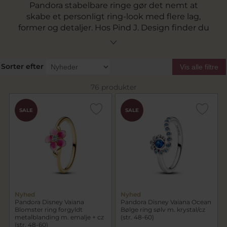
Pandora stabelbare ringe gør det nemt at
skabe et personligt ring-look med flere lag,
former og detaljer. Hos Pind J. Design finder du
Pandora ringe, der kan bæres alene eller
kombineres på tværs af metaller, sten og
symboler, så du kan sammensætte en stil, der
Sorter efter
Vis alle filtre
passer til dig.
76 produkter
SALE
SALE
Nyhed
Nyhed
Pandora Disney Vaiana
Pandora Disney Vaiana Ocean
Blomster ring forgyldt
Bølge ring sølv m. krystal/cz
metalblanding m. emalje + cz
(str. 48-60)
(str. 48-60)