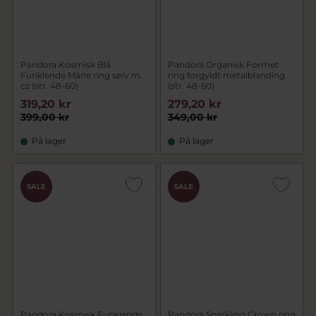
Pandora Kosmisk Blå
Pandora Organisk Formet
Funklende Måne ring sølv m.
ring forgyldt metalblanding
cz (str. 48-60)
(str. 48-60)
319,20 kr
279,20 kr
399,00 kr
349,00 kr
På lager
På lager
SALE
SALE
Pandora Kosmisk Funklende
Pandora Sparkling Crown ring