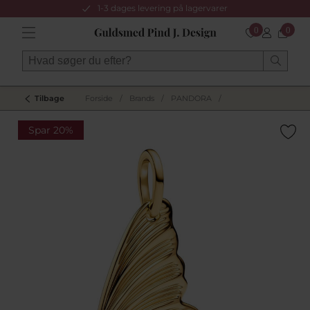
1-3 dages levering på lagervarer
0
0
Tilbage
Forside
/
Brands
/
PANDORA
/
Spar 20%