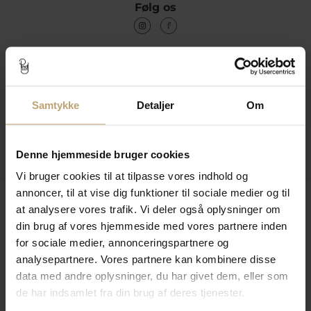
Følg os
Kontakt
Åbningstider I Butikken
Samtykke
Detaljer
Om
Information
Denne hjemmeside bruger cookies
Praktiske Sider
Vi bruger cookies til at tilpasse vores indhold og
annoncer, til at vise dig funktioner til sociale medier og til
Leveringsmuligheder
at analysere vores trafik. Vi deler også oplysninger om
din brug af vores hjemmeside med vores partnere inden
for sociale medier, annonceringspartnere og
Betalingsmuligheder
analysepartnere. Vores partnere kan kombinere disse
data med andre oplysninger, du har givet dem, eller som
de har indsamlet fra din brug af deres tjenester.