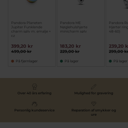
Pandora Planeten
Pandora ME
Pandora R
Jupiter Funklende
Nøglehulshjerte
Hjerter ring
charm sølv m. emalje +
minicharm sølv
48-60)
cz
399,20 kr
183,20 kr
239,20 
499,00 kr
229,00 kr
299,00 k
På fjernlager
På lager
På lager
Over 40 års erfaring
Mulighed for gravering
Personlig kundeservice
Reparation af smykker og
ure