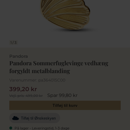
1
/
3
Pandora
Pandora Sommerfuglevinge vedhæng
forgyldt metalblanding
Varenummer:
pa364015C00
399,20 kr
Spar 99,80 kr
Vejl. pris
499,00 kr
Tilføj til kurv
Tilføj til Ønskeskyen
På lager - Leveringstid, 1-3 dage