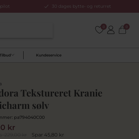
pilot
30 dages bytte- og returret
0
0
Tilbud
Kundeservice
a
dora Tekstureret Kranie
icharm sølv
mmer:
pa794040C00
20 kr
s
229,00 kr
Spar 45,80 kr