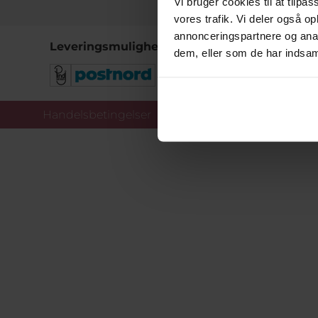
Vi bruger cookies til at tilpas
vores trafik. Vi deler også 
annonceringspartnere og anal
Leveringsmuligheder
dem, eller som de har indsaml
Handelsbetingelser
Co
Copy