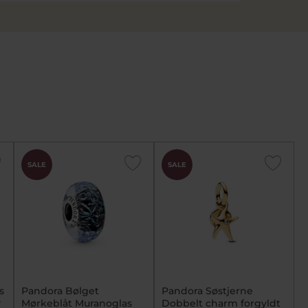
SALE
SALE
s
Pandora Bølget
Pandora Søstjerne
v
Mørkeblåt Muranoglas
Dobbelt charm forgyldt