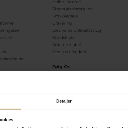
Huller i ørerne
Ringstørrelsesguide
Smykkepleje
sformer
Gravering
etingelser
Læs vores onlinekatalog
lsesret
Kundeklub
Køb returlabel
lkår
Hent returseddel
vekortsaldo
Følg Os
Detaljer
ookies