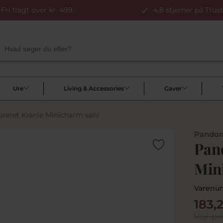
Fri fragt over kr. 499,-
4,8 stjerner på Trust
Ure
Living & Accessories
Gaver
ureret Kranie Minicharm sølv
Pandor
Pan
Min
Varenu
183,
Vejl. pri