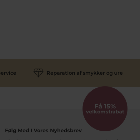
ervice
Reparation af smykker og ure
Få 15%
velkomstrabat
Følg Med I Vores Nyhedsbrev