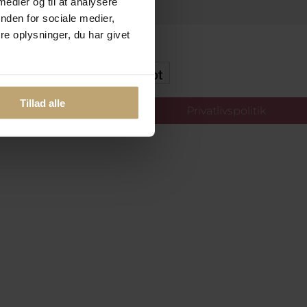
 medier og til at analysere
nden for sociale medier,
e oplysninger, du har givet
kker Og Tryg E-Handel
Tillad alle
llinger
Privatlivspolitik
oldt.