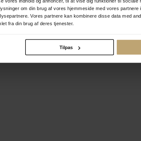
se vores indhold og annoncer, til at vise dig funktioner til sociale
oplysninger om din brug af vores hjemmeside med vores partnere i
ysepartnere. Vores partnere kan kombinere disse data med andr
Betalingsmuligheder
Si
et fra din brug af deres tjenester.
Tilpas
okiepolitik
Ændr cookie-indsti
right © 2026 Pind J. Design Guldsmedie. Alle rettigheder forbeh