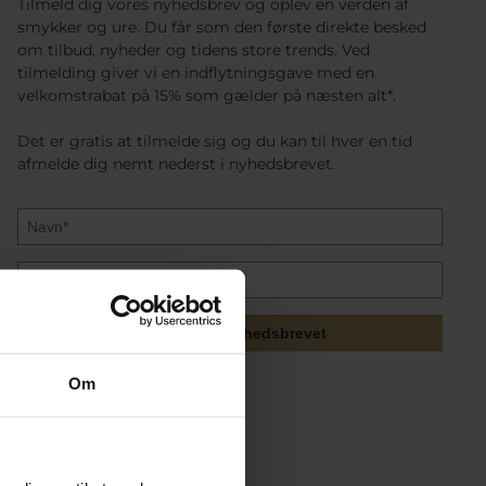
Tilmeld dig vores nyhedsbrev og oplev en verden af
smykker og ure. Du får som den første direkte besked
om tilbud, nyheder og tidens store trends. Ved
tilmelding giver vi en indflytningsgave med en
velkomstrabat på 15% som gælder på næsten alt*.
Det er gratis at tilmelde sig og du kan til hver en tid
afmelde dig nemt nederst i nyhedsbrevet.
Tilmeld mig nyhedsbrevet
Om