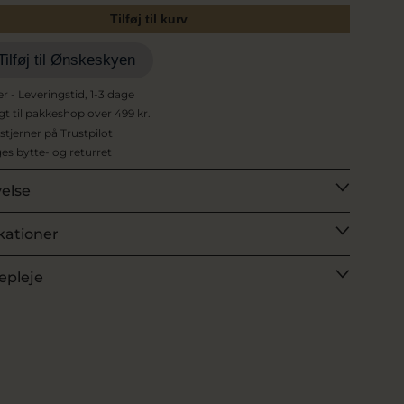
Tilføj til kurv
Tilføj til Ønskeskyen
er - Leveringstid, 1-3 dage
agt til pakkeshop over 499 kr.
 stjerner på Trustpilot
es bytte- og returret
velse
kationer
epleje