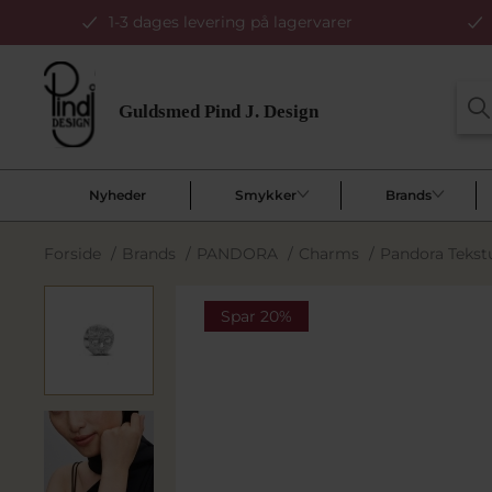
1-3 dages levering på lagervarer
Nyheder
Smykker
Brands
Forside
/
Brands
/
PANDORA
/
Charms
/
Pandora Tekst
Spar 20%