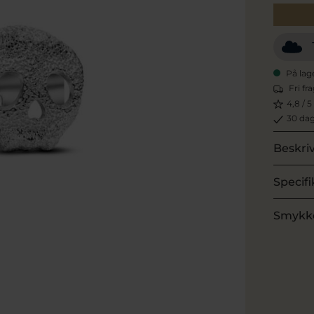
På lag
Fri fr
4,8 / 5
30 dag
Beskri
Specifi
Smykk