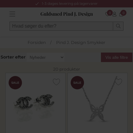
1-3 dages levering på lagervarer
0
0
Forsiden
/
Pind J. Design Smykker
Sorter efter
Vis alle filtre
20 produkter
SALE
SALE