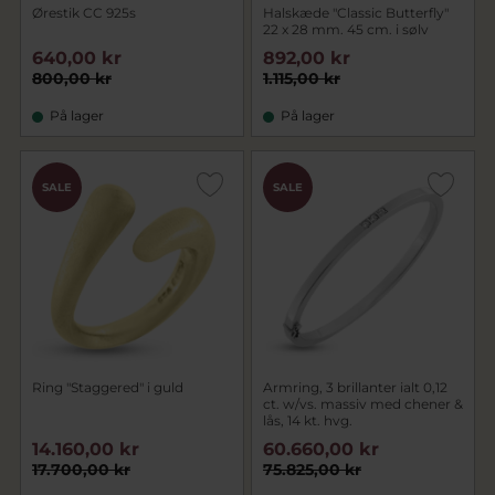
Ørestik CC 925s
Halskæde "Classic Butterfly"
22 x 28 mm. 45 cm. i sølv
640,00 kr
892,00 kr
800,00 kr
1.115,00 kr
På lager
På lager
SALE
SALE
Ring "Staggered" i guld
Armring, 3 brillanter ialt 0,12
ct. w/vs. massiv med chener &
lås, 14 kt. hvg.
14.160,00 kr
60.660,00 kr
17.700,00 kr
75.825,00 kr