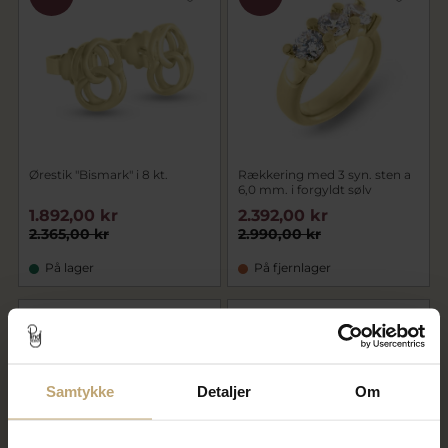
Ørestik "Bismark" i 8 kt.
Rækkering med 3 syn. sten a
6,0 mm. i forgyldt sølv
1.892,00 kr
2.392,00 kr
2.365,00 kr
2.990,00 kr
På lager
På fjernlager
SALE
SALE
Samtykke
Detaljer
Om