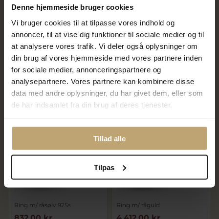
Denne hjemmeside bruger cookies
Vi bruger cookies til at tilpasse vores indhold og
Perlering, sv. perle 7-7½ mm.
Ring hjerter, massiv, hjerter i
annoncer, til at vise dig funktioner til sociale medier og til
og 2* 3,5 mm.
forskellige str. 925s
at analysere vores trafik. Vi deler også oplysninger om
(hjertering)
din brug af vores hjemmeside med vores partnere inden
4.680,00 kr
1.460,00 kr
5.850,00 kr
1.825,00 kr
for sociale medier, annonceringspartnere og
analysepartnere. Vores partnere kan kombinere disse
På lager
På lager
data med andre oplysninger, du har givet dem, eller som
de har indsamlet fra din brug af deres tjenester.
SALE
SALE
Tillad alle
Tilpas
Ring m/ råsølv 925s
Ring m/ råguld
832,00 kr
4.412,00 kr