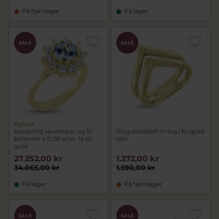
På fjernlager
På lager
SALE
SALE
Nyhed
Rosetring akvamarin og 10
Ring dobbbelt V ring i forgyldt
brillanter a 0,08 w/vs. 14 kt.
sølv
guld
27.252,00 kr
1.272,00 kr
34.065,00 kr
1.590,00 kr
På lager
På fjernlager
SALE
SALE