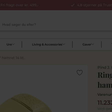
Fri fragt over kr. 499,-
4,8 stjerner på Trust
Ure
Living & Accessories
Gaver
/ hamret 14 kt.
Pind J.
Ring
hamr
Varenu
11.23
Vejl. pri