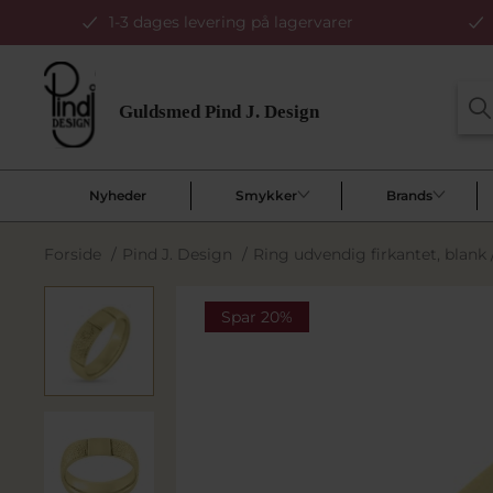
1-3 dages levering på lagervarer
Nyheder
Smykker
Brands
Forside
/
Pind J. Design
/
Ring udvendig firkantet, blank 
Spar 20%