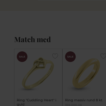
Match med
SALE
SALE
Ring "Cuddling Heart" i
Ring massiv rund 8 kt
guld
359-000-08