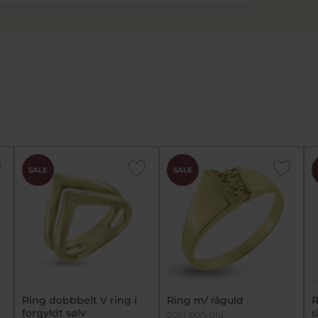
SALE
SALE
Ring dobbbelt V ring i
Ring m/ råguld
R
forgyldt sølv
s
2051-000-01g