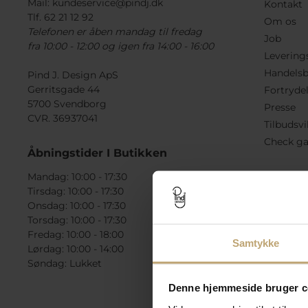
Mail:
kundeservice@pindj.dk
Kontakt
Tlf. 62 21 12 92
Om os
Telefonen er åben mandag til fredag
Job
fra 10:00 - 12:00 og igen fra 14:00 - 16:00
Levering
Handelsb
Pind J. Design ApS
Gerritsgade 44
Fortryde
5700 Svendborg
Presse
CVR. 36937041
Tilbudsvi
Check ga
Åbningstider I Butikken
Mandag: 10:00 - 17:30
Tirsdag: 10:00 - 17:30
Onsdag: 10:00 - 17:30
Torsdag: 10:00 - 17:30
Fredag: 10:00 - 18:00
Samtykke
Lørdag: 10:00 - 14:00
Søndag: Lukket
Denne hjemmeside bruger c