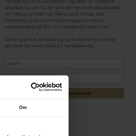
Tilmeld dig vores nyhedsbrev og oplev en verden af
smykker og ure. Du får som den første direkte besked
om tilbud, nyheder og tidens store trends. Ved
tilmelding giver vi en indflytningsgave med en
velkomstrabat på 15% som gælder på næsten alt*.
Det er gratis at tilmelde sig og du kan til hver en tid
afmelde dig nemt nederst i nyhedsbrevet.
Tilmeld mig nyhedsbrevet
Om