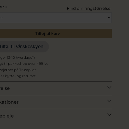
e :
*
Find din ringstørrelse
Tilføj til kurv
Tilføj til Ønskeskyen
ager (3-10 hverdage*)
agt til pakkeshop over 499 kr.
 stjerner på Trustpilot
es bytte- og returret
velse
kationer
epleje