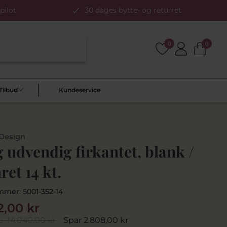
pilot
30 dages bytte- og returret
0
0
Tilbud
Kundeservice
 Design
 udvendig firkantet, blank /
et 14 kt.
mmer:
5001-352-14
2,00 kr
s
14.040,00 kr
Spar 2.808,00 kr