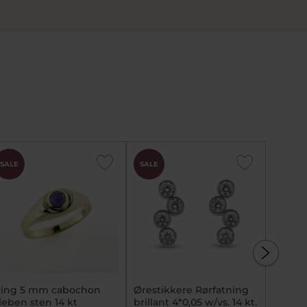
SALE
SALE
SALE
ing 5 mm cabochon
Ørestikkere Rørfatning
Ring b
leben sten 14 kt
brillant 4*0,05 w/vs. 14 kt.
315-000