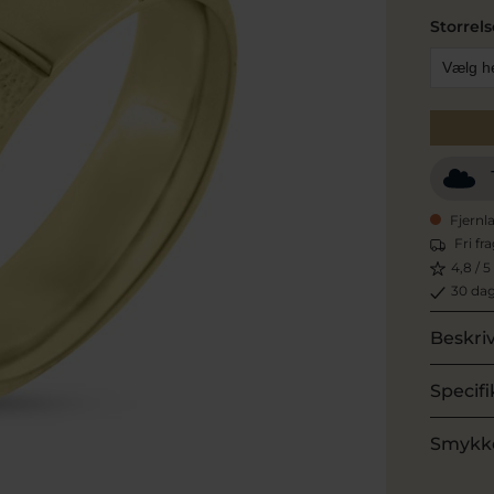
Storrels
Fjernl
Fri fr
4,8 / 5
30 dag
Beskri
Specifi
Smykk