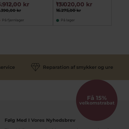
hvg.
5.912,00 kr
13.020,00 kr
2.73
116-000-14
624-420-20
.390,00 kr
16.275,00 kr
3.415,
På fjernlager
På lager
På fj
ervice
Reparation af smykker og ure
Få 15%
velkomstrabat
Følg Med I Vores Nyhedsbrev