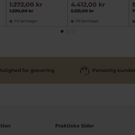
1.272,00 kr
4.412,00 kr
2976-000-06
2
1.590,00 kr
5.515,00 kr
7
På fjernlager
På fjernlager
ulighed for gravering
Personlig kundes
tion
Praktiske Sider