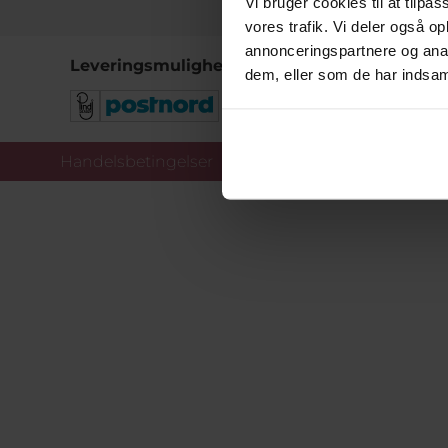
Vi bruger cookies til at tilpas
vores trafik. Vi deler også 
annonceringspartnere og anal
Leveringsmuligheder
dem, eller som de har indsaml
Handelsbetingelser
Co
Copy