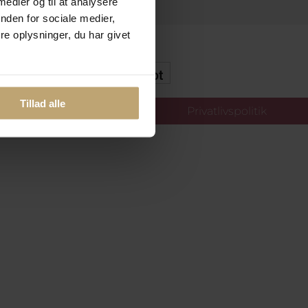
 medier og til at analysere
nden for sociale medier,
e oplysninger, du har givet
kker Og Tryg E-Handel
Tillad alle
llinger
Privatlivspolitik
oldt.