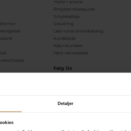
Huller i ørerne
Ringstørrelsesguide
Smykkepleje
sformer
Gravering
etingelser
Læs vores onlinekatalog
lsesret
Kundeklub
Køb returlabel
lkår
Hent returseddel
vekortsaldo
Følg Os
Detaljer
ookies