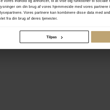
se vores indhold og annoncer, til at vise dig funktioner til sociale
oplysninger om din brug af vores hjemmeside med vores partnere i
ysepartnere. Vores partnere kan kombinere disse data med andr
Betalingsmuligheder
Si
et fra din brug af deres tjenester.
Tilpas
okiepolitik
Ændr cookie-indsti
right © 2026 Pind J. Design Guldsmedie. Alle rettigheder forbeh